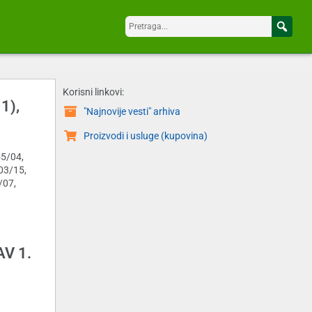
Korisni linkovi:
1),
"Najnovije vesti" arhiva
Proizvodi i usluge (kupovina)
55/04,
03/15,
/07,
V 1.