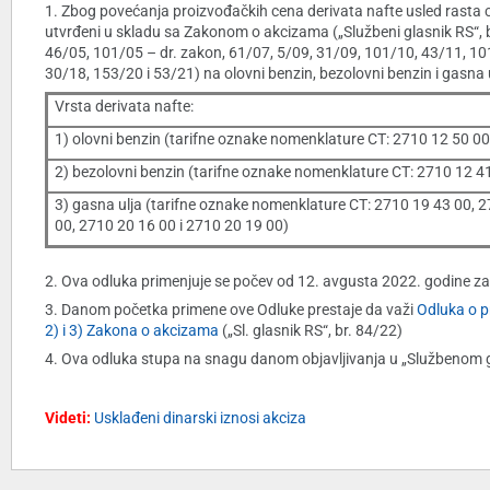
1. Zbog povećanja proizvođačkih cena derivata nafte usled rasta c
utvrđeni u skladu sa Zakonom o akcizama („Službeni glasnik RS“, b
46/05, 101/05 – dr. zakon, 61/07, 5/09, 31/09, 101/10, 43/11, 10
30/18, 153/20 i 53/21) na olovni benzin, bezolovni benzin i gasna 
Vrsta derivata nafte:
1) olovni benzin (tarifne oznake nomenklature CT: 2710 12 50 00
2) bezolovni benzin (tarifne oznake nomenklature CT: 2710 12 41
3) gasna ulja (tarifne oznake nomenklature CT: 2710 19 43 00, 
00, 2710 20 16 00 i 2710 20 19 00)
2. Ova odluka primenjuje se počev od 12. avgusta 2022. godine z
3. Danom početka primene ove Odluke prestaje da važi
Odluka o p
2) i 3) Zakona o akcizama
(„Sl. glasnik RS“, br. 84/22)
4. Ova odluka stupa na snagu danom objavljivanja u „Službenom gl
Videti:
Usklađeni dinarski iznosi akciza