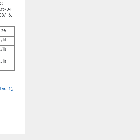
za
135/04,
08/16,
ize
/lit
/lit
/lit
tač. 1),