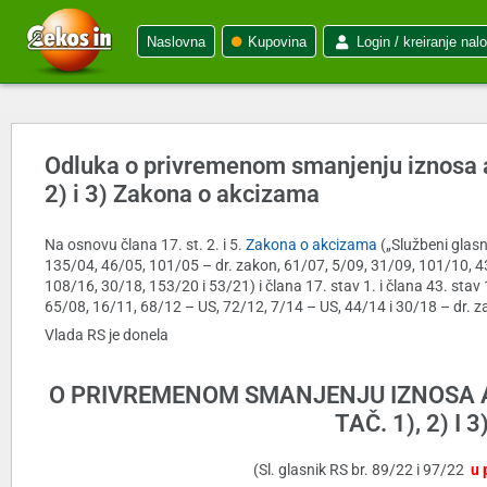
Naslovna
Kupovina
Login / kreiranje nal
Odluka o privremenom smanjenju iznosa akc
2) i 3) Zakona o akcizama
Na osnovu člana 17. st. 2. i 5.
Zakona o akcizama
(„Službeni glasn
135/04, 46/05, 101/05 – dr. zakon, 61/07, 5/09, 31/09, 101/10, 4
108/16, 30/18, 153/20 i 53/21) i člana 17. stav 1. i člana 43. stav
65/08, 16/11, 68/12 – US, 72/12, 7/14 – US, 44/14 i 30/18 – dr. z
Vlada RS je donela
O PRIVREMENOM SMANJENJU IZNOSA AK
TAČ. 1), 2) 
(Sl. glasnik RS br. 89/22 i 97/22
u 