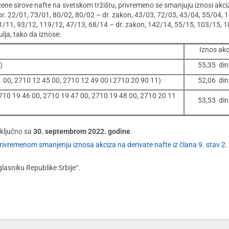
ene sirove nafte na svetskom tržištu, privremeno se smanjuju iznosi akci
r. 22/01, 73/01, 80/02, 80/02 – dr. zakon, 43/03, 72/03, 43/04, 55/04, 
1/11, 93/12, 119/12, 47/13, 68/14 – dr. zakon, 142/14, 55/15, 103/15, 1
ulja, tako da iznose:
Iznos akc
)
55,35 din.
 00, 2710 12 45 00, 2710 12 49 00 i 2710 20 90 11)
52,06 din.
2710 19 46 00, 2710 19 47 00, 2710 19 48 00, 2710 20 11
53,53 din.
aključno sa
30. septembrom 2022. godine
.
rivremenom smanjenju iznosa akciza na derivate nafte iz člana 9. stav 2. 
asniku Republike Srbije“.