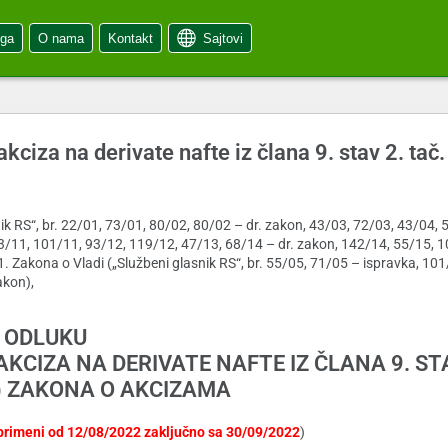
oga
O nama
Kontakt
Sajtovi
iza na derivate nafte iz člana 9. stav 2. tač. 
ik RS“, br. 22/01, 73/01, 80/02, 80/02 – dr. zakon, 43/03, 72/03, 43/04, 
3/11, 101/11, 93/12, 119/12, 47/13, 68/14 – dr. zakon, 142/14, 55/15, 1
 1. Zakona o Vladi („Službeni glasnik RS“, br. 55/05, 71/05 – ispravka, 101
akon),
ODLUKU
CIZA NA DERIVATE NAFTE IZ ČLANA 9. STA
I 3) ZAKONA O AKCIZAMA
primeni od 12/08/2022 zaključno sa 30/09/2022
)