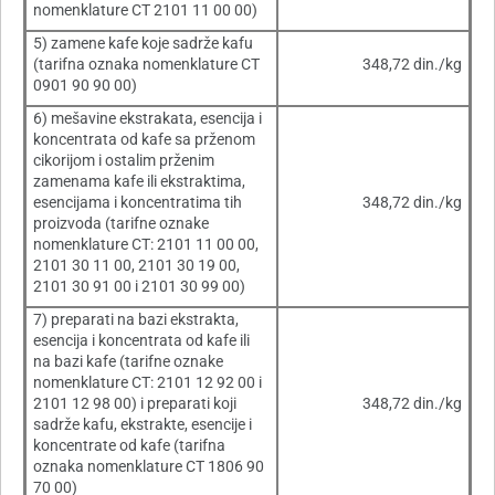
nomenklature CT 2101 11 00 00)
5) zamene kafe koje sadrže kafu
(tarifna oznaka nomenklature CT
348,72 din./kg
0901 90 90 00)
6) mešavine ekstrakata, esencija i
koncentrata od kafe sa prženom
cikorijom i ostalim prženim
zamenama kafe ili ekstraktima,
esencijama i koncentratima tih
348,72 din./kg
proizvoda (tarifne oznake
nomenklature CT: 2101 11 00 00,
2101 30 11 00, 2101 30 19 00,
2101 30 91 00 i 2101 30 99 00)
7) preparati na bazi ekstrakta,
esencija i koncentrata od kafe ili
na bazi kafe (tarifne oznake
nomenklature CT: 2101 12 92 00 i
2101 12 98 00) i preparati koji
348,72 din./kg
sadrže kafu, ekstrakte, esencije i
koncentrate od kafe (tarifna
oznaka nomenklature CT 1806 90
70 00)