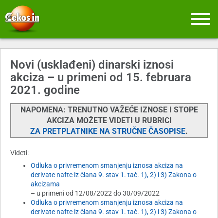
Novi (usklađeni) dinarski iznosi
akciza – u primeni od 15. februara
2021. godine
NAPOMENA: TRENUTNO VAŽEĆE IZNOSE I STOPE
AKCIZA MOŽETE VIDETI U RUBRICI
ZA PRETPLATNIKE NA STRUČNE ČASOPISE
.
Videti:
Odluka o privremenom smanjenju iznosa akciza na
derivate nafte iz člana 9. stav 1. tač. 1), 2) i 3) Zakona o
akcizama
– u primeni od 12/08/2022 do 30/09/2022
Odluka o privremenom smanjenju iznosa akciza na
derivate nafte iz člana 9. stav 1. tač. 1), 2) i 3) Zakona o