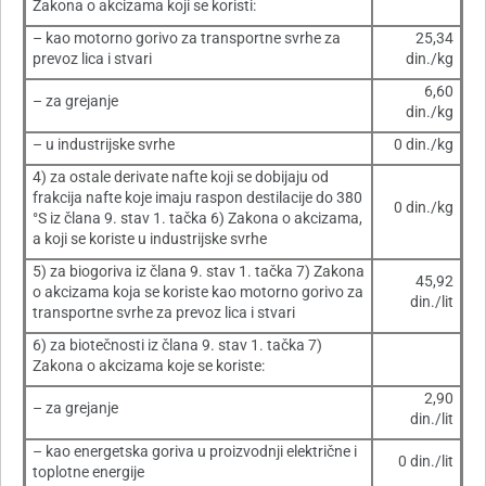
Zakona o akcizama koji se koristi:
– kao motorno gorivo za transportne svrhe za
25,34
prevoz lica i stvari
din./kg
6,60
– za grejanje
din./kg
– u industrijske svrhe
0 din./kg
4) za ostale derivate nafte koji se dobijaju od
frakcija nafte koje imaju raspon destilacije do 380
0 din./kg
°S iz člana 9. stav 1. tačka 6) Zakona o akcizama,
a koji se koriste u industrijske svrhe
5) za biogoriva iz člana 9. stav 1. tačka 7) Zakona
45,92
o akcizama koja se koriste kao motorno gorivo za
din./lit
transportne svrhe za prevoz lica i stvari
6) za biotečnosti iz člana 9. stav 1. tačka 7)
Zakona o akcizama koje se koriste:
2,90
– za grejanje
din./lit
– kao energetska goriva u proizvodnji električne i
0 din./lit
toplotne energije