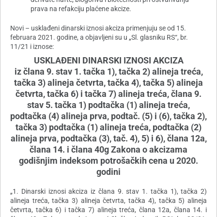
prava na refakciju plaćene akcize.
Novi – usklađeni dinarski iznosi akciza primenjuju se od 15.
februara 2021. godine, a objavljeni su u „Sl. glasniku RS“, br.
11/21 i iznose:
USKLAĐENI DINARSKI IZNOSI AKCIZA
iz člana 9. stav 1. tačka 1), tačka 2) alineja treća,
tačka 3) alineja četvrta, tačka 4), tačka 5) alineja
četvrta, tačka 6) i tačka 7) alineja treća, člana 9.
stav 5. tačka 1) podtačka (1) alineja treća,
podtačka (4) alineja prva, podtač. (5) i (6), tačka 2),
tačka 3) podtačka (1) alineja treća, podtačka (2)
alineja prva, podtačka (3), tač. 4), 5) i 6), člana 12a,
člana 14. i člana 40g Zakona o akcizama
godišnjim indeksom potrošačkih cena u 2020.
godini
„1. Dinarski iznosi akciza iz člana 9. stav 1. tačka 1), tačka 2)
alineja treća, tačka 3) alineja četvrta, tačka 4), tačka 5) alineja
četvrta, tačka 6) i tačka 7) alineja treća, člana 12a, člana 14. i