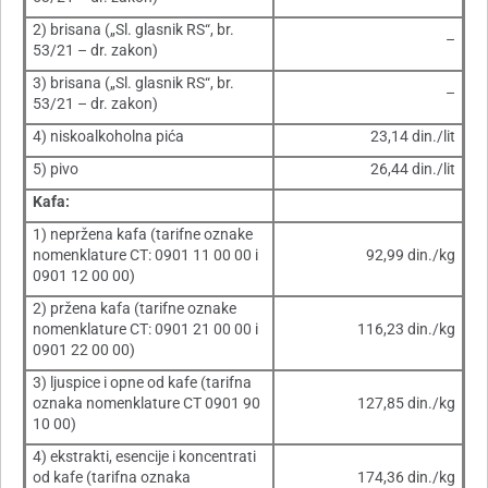
2) brisana („Sl. glasnik RS“, br.
–
53/21 – dr. zakon)
3) brisana („Sl. glasnik RS“, br.
–
53/21 – dr. zakon)
4) niskoalkoholna pića
23,14 din./lit
5) pivo
26,44 din./lit
Kafa:
1) nepržena kafa (tarifne oznake
nomenklature CT: 0901 11 00 00 i
92,99 din./kg
0901 12 00 00)
2) pržena kafa (tarifne oznake
nomenklature CT: 0901 21 00 00 i
116,23 din./kg
0901 22 00 00)
3) ljuspice i opne od kafe (tarifna
oznaka nomenklature CT 0901 90
127,85 din./kg
10 00)
4) ekstrakti, esencije i koncentrati
od kafe (tarifna oznaka
174,36 din./kg