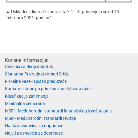
4. Usklađeni dinarski iznosi iz tač. 1. i 3. primenjuju se od 15.
februara 2021. godine.“
Korisne informacije:
Cenzusi za dečiji dodatak
Članarina Privrednoj komori Srbije
Fiskalne kase - spisak preduzeća
Kamatne stope po principu van dohvata ruke
Klasifikacija zanimanja
Minimalna cena rada
MSFI - Međunarodni standardi finansijskog izveštavanja
MSR - Međunarodni standardi revizije
Najniža osnovica za doprinose
Najviša osnovica za doprinose