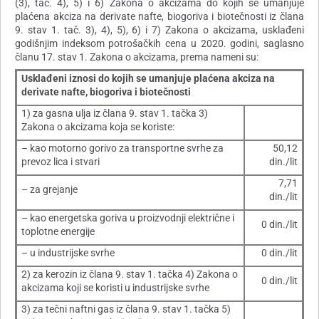
(3), tač. 4), 5) i 6) Zakona o akcizama do kojih se umanjuje
plaćena akciza na derivate nafte, biogoriva i biotečnosti iz člana
9. stav 1. tač. 3), 4), 5), 6) i 7) Zakona o akcizama, usklađeni
godišnjim indeksom potrošačkih cena u 2020. godini, saglasno
članu 17. stav 1. Zakona o akcizama, prema nameni su:
Usklađeni iznosi do kojih se umanjuje plaćena akciza na
derivate nafte, biogoriva i biotečnosti
1) za gasna ulja iz člana 9. stav 1. tačka 3)
Zakona o akcizama koja se koriste:
– kao motorno gorivo za transportne svrhe za
50,12
prevoz lica i stvari
din./lit
7,71
– za grejanje
din./lit
– kao energetska goriva u proizvodnji električne i
0 din./lit
toplotne energije
– u industrijske svrhe
0 din./lit
2) za kerozin iz člana 9. stav 1. tačka 4) Zakona o
0 din./lit
akcizama koji se koristi u industrijske svrhe
3) za tečni naftni gas iz člana 9. stav 1. tačka 5)