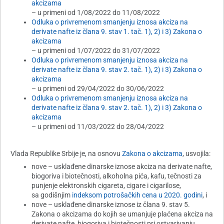
akcizama
– u primeni od 1/08/2022 do 11/08/2022
Odluka o privremenom smanjenju iznosa akciza na
derivate nafte iz člana 9. stav 1. tač. 1), 2) i 3) Zakona o
akcizama
– u primeni od 1/07/2022 do 31/07/2022
Odluka o privremenom smanjenju iznosa akciza na
derivate nafte iz člana 9. stav 2. tač. 1), 2) i 3) Zakona o
akcizama
– u primeni od 29/04/2022 do 30/06/2022
Odluka o privremenom smanjenju iznosa akciza na
derivate nafte iz člana 9. stav 2. tač. 1), 2) i 3) Zakona o
akcizama
– u primeni od 11/03/2022 do 28/04/2022
Vlada Republike Srbije je, na osnovu
Zakona o akcizama
, usvojila:
nove – usklađene dinarske iznose akciza na derivate nafte,
biogoriva i biotečnosti, alkoholna pića, kafu, tečnosti za
punjenje elektronskih cigareta, cigare i cigarilose,
sa godišnjim
indeksom potrošačkih cena u 2020. godini
, i
nove – usklađene dinarske iznose iz člana 9. stav 5.
Zakona o akcizama do kojih se umanjuje plaćena akciza na
derivate nafte, biogoriva i biotečnosti pri ostvarivanju