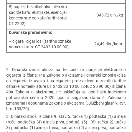
8) napici i bezalkoholna pića što
sadrže kafu, ekstrakte, esencije i
348,72 din./kg
koncentrate od kafe (tarifni broj
CT 2202)
Duvanske prerađevine:
– cigare i cigarilosi (tarifne oznake
24,49 din./kom.
nomenklature CT 2402 10 00 00)
2. Dinarski iznosi akciza na tečnosti za punjenje elektronskih
cigareta iz člana 14a Zakona o akcizama i dinarski iznosi akciza
na cigarete iz uvoza i na cigarete proizvedene u zemlji (tarifne
oznake nomenklature CT 2402 20 10 00 i 2402 20 90 00) iz člana
40a Zakona o akcizama, ne usklađuju se godišnjim indeksom
potrošačkih cena u 2020. godini, saglasno članu 6. Zakona o
izmenama i dopunama Zakona o akcizama („Službeni glasnik RS“,
broj 153/20).
3. Dinarski iznosi iz člana 9. stav 5. tačka 1) podtačka (1) alineja
treća, podtačka (4) alineja prva, podtač. (5) i (6), tačka 2), tačka
3) podtačka (1) alineja treća, podtačka (2) alineja prva, podtačka