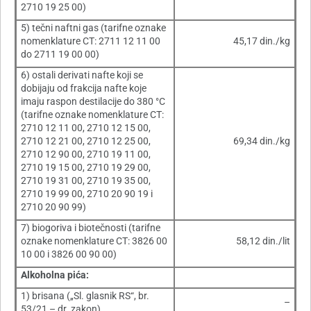
2710 19 25 00)
5) tečni naftni gas (tarifne oznake
nomenklature CT: 2711 12 11 00
45,17 din./kg
do 2711 19 00 00)
6) ostali derivati nafte koji se
dobijaju od frakcija nafte koje
imaju raspon destilacije do 380 °C
(tarifne oznake nomenklature CT:
2710 12 11 00, 2710 12 15 00,
2710 12 21 00, 2710 12 25 00,
69,34 din./kg
2710 12 90 00, 2710 19 11 00,
2710 19 15 00, 2710 19 29 00,
2710 19 31 00, 2710 19 35 00,
2710 19 99 00, 2710 20 90 19 i
2710 20 90 99)
7) biogoriva i biotečnosti (tarifne
oznake nomenklature CT: 3826 00
58,12 din./lit
10 00 i 3826 00 90 00)
Alkoholna pića:
1) brisana („Sl. glasnik RS“, br.
–
53/21 – dr. zakon)