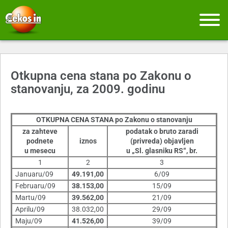
Otkupna cena stana po Zakonu o
stanovanju, za 2009. godinu
OTKUPNA CENA STANA
po Zakonu o stanovanju
za zahteve
podatak o bruto zaradi
podnete
iznos
(privreda) objavljen
u mesecu
u „Sl. glasniku RS“, br.
1
2
3
Januaru/09
49.191,00
6/09
Februaru/09
38.153,00
15/09
Martu/09
39.562,00
21/09
Aprilu/09
38.032,00
29/09
Maju/09
41.526,00
39/09