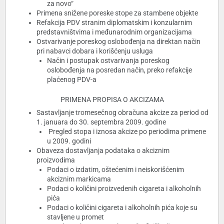
za novo“
Primena snižene poreske stope za stambene objekte
Refakcija PDV stranim diplomatskim i konzularnim
predstavništvima i međunarodnim organizacijama
Ostvarivanje poreskog oslobođenja na direktan način
pri nabavci dobara i korišćenju usluga
Način i postupak ostvarivanja poreskog
oslobođenja na posredan način, preko refakcije
plaćenog PDV-a
PRIMENA PROPISA O AKCIZAMA
Sastavljanje tromesečnog obračuna akcize za period od
1. januara do 30. septembra 2009. godine
Pregled stopa i iznosa akcize po periodima primene
u 2009. godini
Obaveza dostavljanja podataka o akciznim
proizvodima
Podaci o izdatim, oštećenim i neiskorišćenim
akciznim markicama
Podaci o količini proizvedenih cigareta i alkoholnih
pića
Podaci o količini cigareta i alkoholnih pića koje su
stavljene u promet