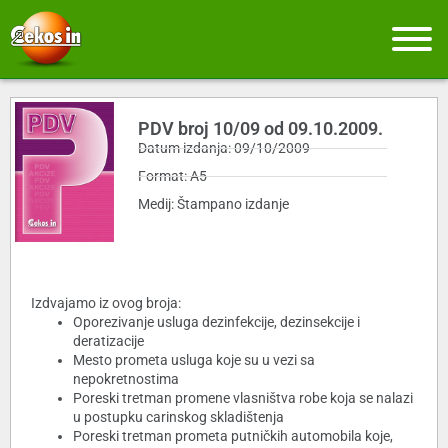
PDV broj 10/09 od 09.10.2009.
Datum izdanja: 09/10/2009
Format: A5
Medij: Štampano izdanje
Izdvajamo iz ovog broja:
Oporezivanje usluga dezinfekcije, dezinsekcije i
deratizacije
Mesto prometa usluga koje su u vezi sa
nepokretnostima
Poreski tretman promene vlasništva robe koja se nalazi
u postupku carinskog skladištenja
Poreski tretman prometa putničkih automobila koje,