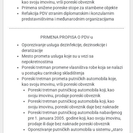
kao svoju imovinu, vrši poreski obveznik
Primena snižene poreske stope za stambene objekte
Refakcija PDV stranim diplomatskim i konzularnim
predstavništvima i međunarodnim organizacijama
PRIMENA PROPISA O PDV-u
Oporezivanje usluga dezinfekcije, dezinsekcije i
deratizacije
Mesto prometa usluga koje su u vezi sa
nepokretnostima
Poreski tretman promene vlasništva robe koja se nalazi
u postupku carinskog skladištenja
Poreski tretman prometa putničkih automobila koje,
kao svoju imovinu, vrši poreski obveznik
Poreski tretman putničkog automobila koji, kao
svoju imovinu, prodaje poreski obveznik
Poreski tretman putničkog automobila koji, kao
svoju imovinu, poreski obveznik daje bez naknade
Poreski tretman putničkog automobila nabavljenog
pre 1. januara 2005. godine koji, kao svoju imovinu,
prodaje ili daje bez naknade poreski obveznik
Oporezivanje putničkih automobila u sistemu „staro