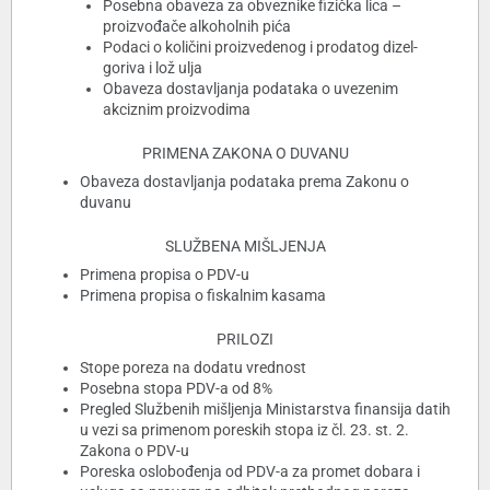
Posebna obaveza za obveznike fizička lica –
proizvođače alkoholnih pića
Podaci o količini proizvedenog i prodatog dizel-
goriva i lož ulja
Obaveza dostavljanja podataka o uvezenim
akciznim proizvodima
PRIMENA ZAKONA O DUVANU
Obaveza dostavljanja podataka prema Zakonu o
duvanu
SLUŽBENA MIŠLJENJA
Primena propisa o PDV-u
Primena propisa o fiskalnim kasama
PRILOZI
Stope poreza na dodatu vrednost
Posebna stopa PDV-a od 8%
Pregled Službenih mišljenja Ministarstva finansija datih
u vezi sa primenom poreskih stopa iz čl. 23. st. 2.
Zakona o PDV-u
Poreska oslobođenja od PDV-a za promet dobara i