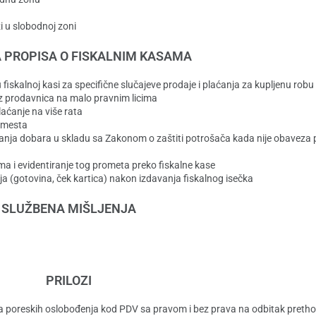
i u slobodnoj zoni
 PROPISA O FISKALNIM KASAMA
iskalnoj kasi za specifične slučajeve prodaje i plaćanja za kupljenu robu
iz prodavnica na malo pravnim licima
laćanje na više rata
u mesta
nja dobara u skladu sa Zakonom o zaštiti potrošača kada nije obaveza 
ma i evidentiranje tog prometa preko fiskalne kase
a (gotovina, ček kartica) nakon izdavanja fiskalnog isečka
SLUŽBENA MIŠLJENJA
PRILOZI
nja poreskih oslobođenja kod PDV sa pravom i bez prava na odbitak pretho