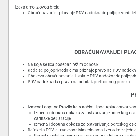
Izdvajamo iz ovog broja:
Obračunavanje i plaćanje PDV nadoknade poljoprivrednic
OBRAČUNAVANJE I PLA
Na koja se lica poseban režim odnosi?
Kada se poljoprivrednicima priznaje pravo na PDV nadok
Obaveza obračunavanja i isplate PDV nadoknade poljopri
PDV nadoknada i pravo na odbitak prethodnog poreza
P
Izmene i dopune Pravilnika o načinu i postupku ostvariv
Izmena i dopuna dokaza za ostvarivanje poreskog oslo
carinske deklaracije
Izmena i dopuna dokaza za ostvarivanje poreskog oslob
Refakcija PDV-a tradicionalnim crkvama i verskim zajedn
Poresko oslobođenje po osnovu unosa dobara u slob