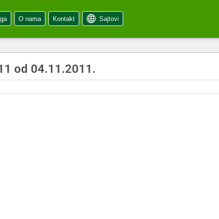
oga
O nama
Kontakt
Sajtovi
11 od 04.11.2011.
1