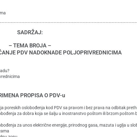
ima
SADRŽAJ:
– TEMA BROJA –
ĆANJE PDV NADOKNADE POLJOPRIVREDNICIMA
nadu?
vrednicima
RIMENA PROPISA O PDV-u
anja poreskih oslobođenja kod PDV sa pravom i bez prava na odbitak pre
bođenja za dobra koja se šalju u inostranstvo poštom ili brzom poštom
ođenja za unos električne energije, prirodnog gasa, mazuta i uglja u s
icama
odnu zonu