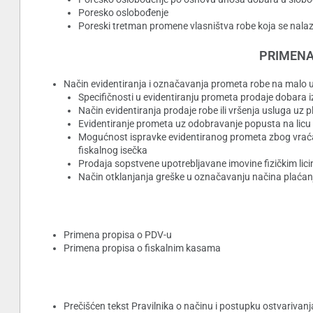
Poresko oslobođenje
Poreski tretman promene vlasništva robe koja se nalaz
PRIMENA
Način evidentiranja i označavanja prometa robe na malo u f
Specifičnosti u evidentiranju prometa prodaje dobara 
Način evidentiranja prodaje robe ili vršenja usluga uz p
Evidentiranje prometa uz odobravanje popusta na lic
Mogućnost ispravke evidentiranog prometa zbog vraća
fiskalnog isečka
Prodaja sopstvene upotrebljavane imovine fizičkim lici
Način otklanjanja greške u označavanju načina plaćanj
Primena propisa o PDV-u
Primena propisa o fiskalnim kasama
Prečišćen tekst Pravilnika o načinu i postupku ostvariva