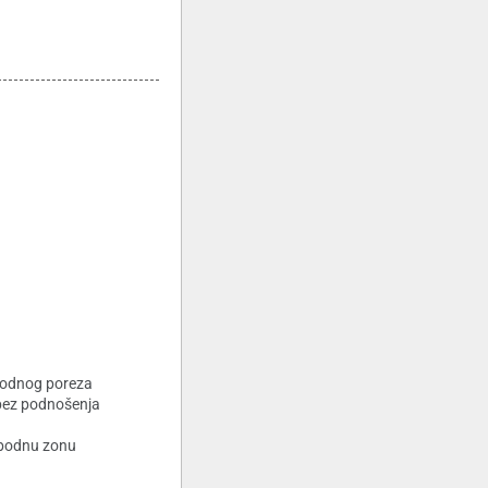
thodnog poreza
 bez podnošenja
lobodnu zonu