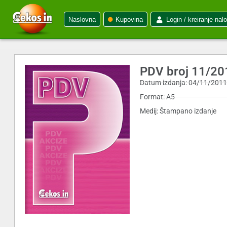
Naslovna
Kupovina
Login / kreiranje nal
PDV broj 11/20
Datum izdanja: 04/11/201
Format: A5
Medij: Štampano izdanje