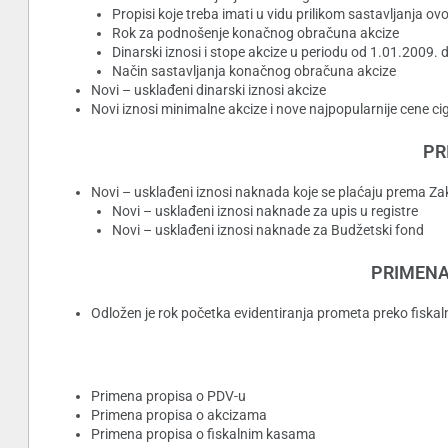
Propisi koje treba imati u vidu prilikom sastavljanja o
Rok za podnošenje konačnog obračuna akcize
Dinarski iznosi i stope akcize u periodu od 1.01.2009.
Način sastavljanja konačnog obračuna akcize
Novi – usklađeni dinarski iznosi akcize
Novi iznosi minimalne akcize i nove najpopularnije cene ci
PR
Novi – usklađeni iznosi naknada koje se plaćaju prema Z
Novi – usklađeni iznosi naknade za upis u registre
Novi – usklađeni iznosi naknade za Budžetski fond
PRIMENA
Odložen je rok početka evidentiranja prometa preko fiskal
Primena propisa o PDV-u
Primena propisa o akcizama
Primena propisa o fiskalnim kasama