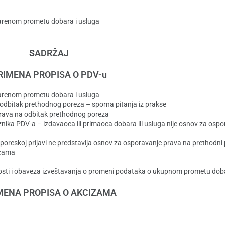
tvarenom prometu dobara i usluga
SADRŽAJ
RIMENA PROPISA O PDV-u
tvarenom prometu dobara i usluga
dbitak prethodnog poreza – sporna pitanja iz prakse
rava na odbitak prethodnog poreza
znika PDV-a – izdavaoca ili primaoca dobara ili usluga nije osnov za osp
oreskoj prijavi ne predstavlja osnov za osporavanje prava na prethodni
icama
tnosti i obaveza izveštavanja o promeni podataka o ukupnom prometu doba
MENA PROPISA O AKCIZAMA