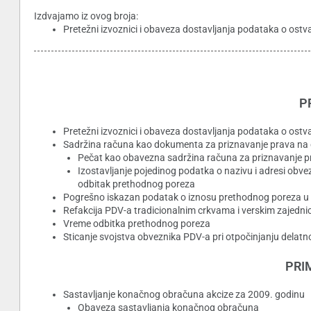
Izdvajamo iz ovog broja:
Pretežni izvoznici i obaveza dostavljanja podataka o os
P
Pretežni izvoznici i obaveza dostavljanja podataka o os
Sadržina računa kao dokumenta za priznavanje prava na o
Pečat kao obavezna sadržina računa za priznavanje p
Izostavljanje pojedinog podatka o nazivu i adresi obve
odbitak prethodnog poreza
Pogrešno iskazan podatak o iznosu prethodnog poreza u p
Refakcija PDV-a tradicionalnim crkvama i verskim zajedn
Vreme odbitka prethodnog poreza
Sticanje svojstva obveznika PDV-a pri otpočinjanju dela
PRI
Sastavljanje konačnog obračuna akcize za 2009. godinu
Obaveza sastavljanja konačnog obračuna