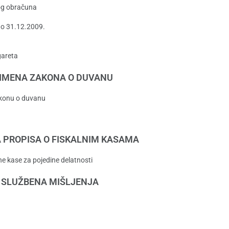
vog obračuna
 do 31.12.2009.
gareta
IMENA ZAKONA O DUVANU
akonu o duvanu
 PROPISA O FISKALNIM KASAMA
ne kase za pojedine delatnosti
SLUŽBENA MIŠLJENJA