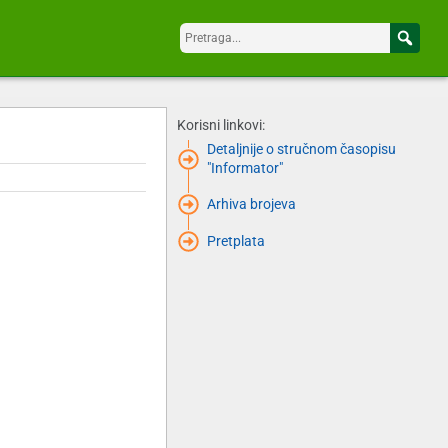
Korisni linkovi:
Detaljnije o stručnom časopisu
"Informator"
Arhiva brojeva
Pretplata