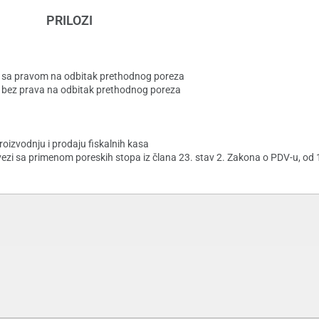
PRILOZI
a sa pravom na odbitak prethodnog poreza
 bez prava na odbitak prethodnog poreza
oizvodnju i prodaju fiskalnih kasa
u vezi sa primenom poreskih stopa iz člana 23. stav 2. Zakona o PDV-u, od