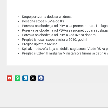
Stope poreza na dodatu vrednost
Posebna stopa PDV-a od 8%
Poreska oslobođenja od PDV-a za promet dobara i uslug
Poreska oslobođenja od PDV-a za promet dobara i usluga
Poreska oslobođenja od PDV-a kod uvoza dobara
Pregled iznosa i stopa akciza u 2010. godini
Pregled uplatnih računa
Spisak preduzeća koja su dobila saglasnost Vlade RS za pr
Pregled službenih mišljenja Ministarstva finansija datih 