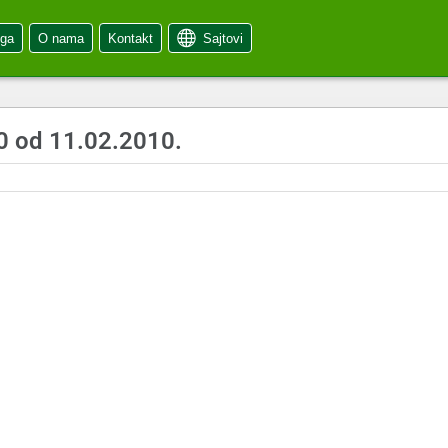
oga
O nama
Kontakt
Sajtovi
0 od 11.02.2010.
0