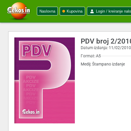
Naslovna
Kupovina
Login / kreiranje nal
PDV broj 2/201
Datum izdanja: 11/02/201
Format: A5
Medij: Štampano izdanje