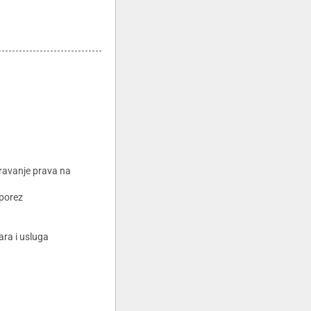
oravanje prava na
 porez
ra i usluga