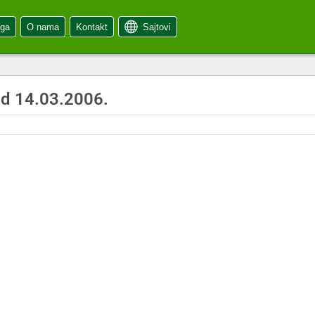
oga
O nama
Kontakt
Sajtovi
od 14.03.2006.
6