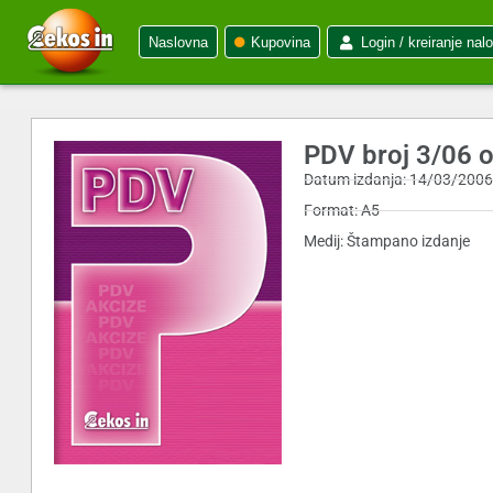
Naslovna
Kupovina
Login / kreiranje nal
PDV broj 3/06 
Datum izdanja: 14/03/200
Format: A5
Medij: Štampano izdanje