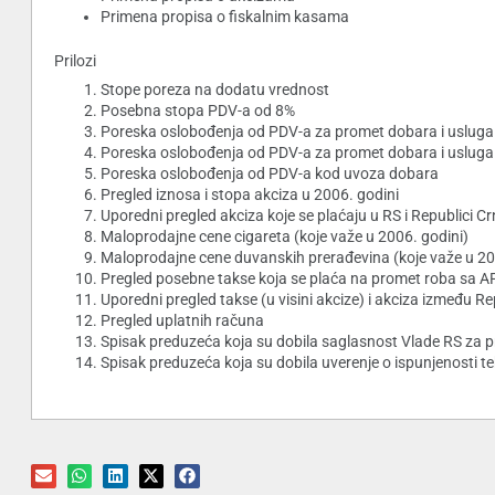
Primena propisa o fiskalnim kasama
Prilozi
Stope poreza na dodatu vrednost
Posebna stopa PDV-a od 8%
Poreska oslobođenja od PDV-a za promet dobara i uslug
Poreska oslobođenja od PDV-a za promet dobara i usluga
Poreska oslobođenja od PDV-a kod uvoza dobara
Pregled iznosa i stopa akciza u 2006. godini
Uporedni pregled akciza koje se plaćaju u RS i Republici Cr
Maloprodajne cene cigareta (koje važe u 2006. godini)
Maloprodajne cene duvanskih prerađevina (koje važe u 20
Pregled posebne takse koja se plaća na promet roba sa AP
Uporedni pregled takse (u visini akcize) i akciza između R
Pregled uplatnih računa
Spisak preduzeća koja su dobila saglasnost Vlade RS za pr
Spisak preduzeća koja su dobila uverenje o ispunjenosti teh