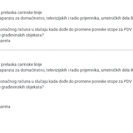
relaska carinske linije
ata za domaćinstvo, televizijskih i radio prijemnika, umetničkih dela li
 konačnog računa u slučaju kada dođe do promene poreske stope za PDV
e građevinskih objekata?
gareta
relaska carinske linije
ata za domaćinstvo, televizijskih i radio prijemnika, umetničkih dela li
 konačnog računa u slučaju kada dođe do promene poreske stope za PDV
e građevinskih objekata?
gareta