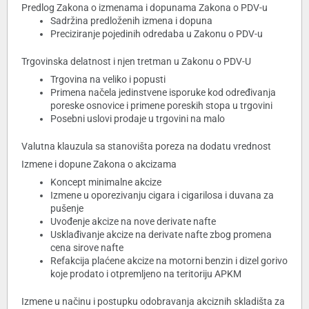
Predlog Zakona o izmenama i dopunama Zakona o PDV-u
Sadržina predloženih izmena i dopuna
Preciziranje pojedinih odredaba u Zakonu o PDV-u
Trgovinska delatnost i njen tretman u Zakonu o PDV-U
Trgovina na veliko i popusti
Primena načela jedinstvene isporuke kod određivanja
poreske osnovice i primene poreskih stopa u trgovini
Posebni uslovi prodaje u trgovini na malo
Valutna klauzula sa stanovišta poreza na dodatu vrednost
Izmene i dopune Zakona o akcizama
Koncept minimalne akcize
Izmene u oporezivanju cigara i cigarilosa i duvana za
pušenje
Uvođenje akcize na nove derivate nafte
Usklađivanje akcize na derivate nafte zbog promena
cena sirove nafte
Refakcija plaćene akcize na motorni benzin i dizel gorivo
koje prodato i otpremljeno na teritoriju APKM
Izmene u načinu i postupku odobravanja akciznih skladišta za