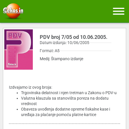
PDV broj 7/05 od 10.06.2005.
Datum izdanja: 10/06/2005
Format: A5
Medij: Štampano izdanje
Izdvajamo iz ovog broja:
Trgovinska delatnost i njen tretman u Zakonu o PDV-u
Valutna klauzula sa stanovišta poreza na dodatu
vrednost
Obaveza uvođenja dodatne opreme fiskalne kase i
uređaja za plaćanje pomoću platne kartice