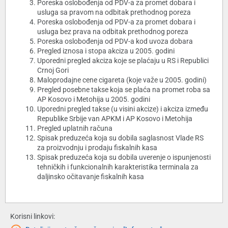
Poreska oslobođenja od PDV-a za promet dobara i
usluga sa pravom na odbitak prethodnog poreza
Poreska oslobođenja od PDV-a za promet dobara i
usluga bez prava na odbitak prethodnog poreza
Poreska oslobođenja od PDV-a kod uvoza dobara
Pregled iznosa i stopa akciza u 2005. godini
Uporedni pregled akciza koje se plaćaju u RS i Republici
Crnoj Gori
Maloprodajne cene cigareta (koje važe u 2005. godini)
Pregled posebne takse koja se plaća na promet roba sa
AP Kosovo i Metohija u 2005. godini
Uporedni pregled takse (u visini akcize) i akciza između
Republike Srbije van APKM i AP Kosovo i Metohija
Pregled uplatnih računa
Spisak preduzeća koja su dobila saglasnost Vlade RS
za proizvodnju i prodaju fiskalnih kasa
Spisak preduzeća koja su dobila uverenje o ispunjenosti
tehničkih i funkcionalnih karakteristika terminala za
daljinsko očitavanje fiskalnih kasa
Korisni linkovi: