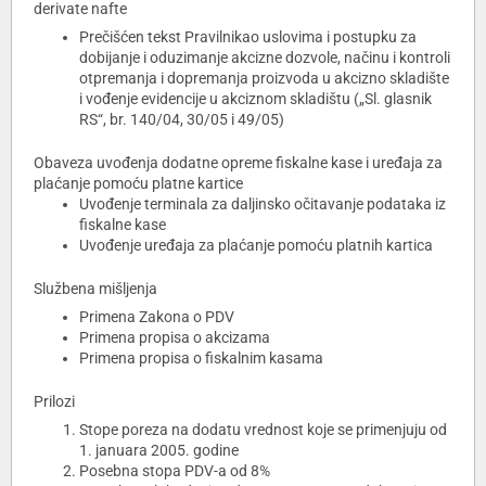
derivate nafte
Prečišćen tekst Pravilnikao uslovima i postupku za
dobijanje i oduzimanje akcizne dozvole, načinu i kontroli
otpremanja i dopremanja proizvoda u akcizno skladište
i vođenje evidencije u akciznom skladištu („Sl. glasnik
RS“, br. 140/04, 30/05 i 49/05)
Obaveza uvođenja dodatne opreme fiskalne kase i uređaja za
plaćanje pomoću platne kartice
Uvođenje terminala za daljinsko očitavanje podataka iz
fiskalne kase
Uvođenje uređaja za plaćanje pomoću platnih kartica
Službena mišljenja
Primena Zakona o PDV
Primena propisa o akcizama
Primena propisa o fiskalnim kasama
Prilozi
Stope poreza na dodatu vrednost koje se primenjuju od
1. januara 2005. godine
Posebna stopa PDV-a od 8%