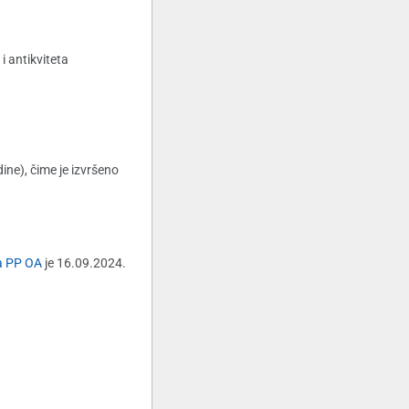
 antikviteta
ine), čime je izvršeno
a PP OA
je 16.09.2024.