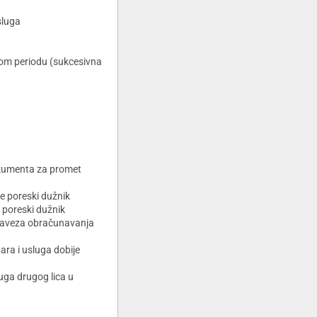
sluga
kom periodu (sukcesivna
okumenta za promet
e poreski dužnik
 poreski dužnik
obaveza obračunavanja
ara i usluga dobije
uga drugog lica u