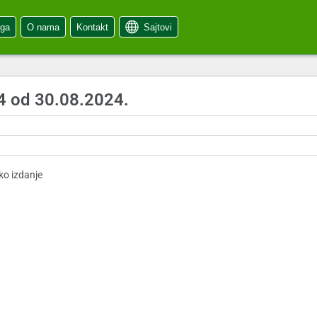
oga
O nama
Kontakt
Sajtovi
4 od 30.08.2024.
.
ko izdanje