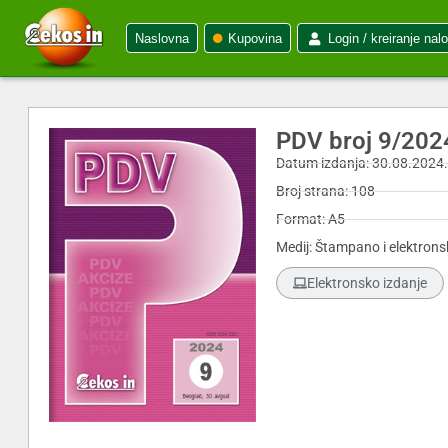
Naslovna
Kupovina
Login / kreiranje nal
PDV broj 9/202
Datum izdanja: 30.08.2024
Broj strana: 108
Format: A5
Medij: Štampano i elektrons
Elektronsko izdanje