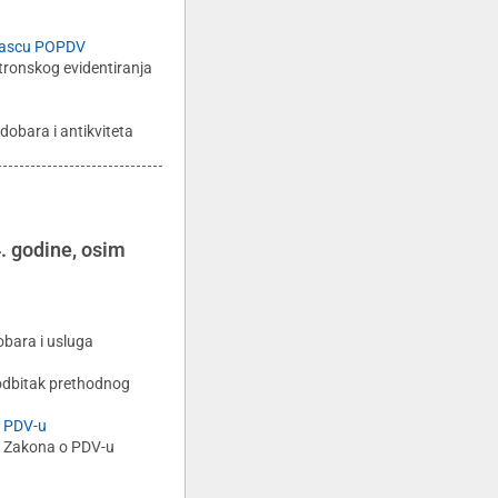
ascu POPDV
tronskog evidentiranja
dobara i antikviteta
. godine, osim
obara i usluga
 odbitak prethodnog
 PDV-u
. Zakona o PDV-u