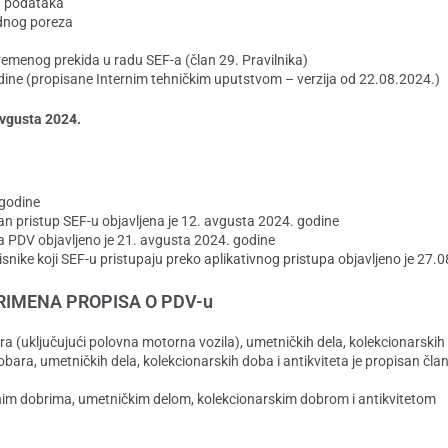
a podataka
odnog poreza
remenog prekida u radu SEF-a (član 29. Pravilnika)
godine (propisane Internim tehničkim uputstvom – verzija od 22.08.2024.)
avgusta 2024.
 godine
an pristup SEF-u objavljena je 12. avgusta 2024. godine
a PDV objavljeno je 21. avgusta 2024. godine
nike koji SEF-u pristupaju preko aplikativnog pristupa objavljeno je 27.
RIMENA PROPISA O PDV-u
(uključujući polovna motorna vozila), umetničkih dela, kolekcionarskih 
ara, umetničkih dela, kolekcionarskih doba i antikviteta je propisan čl
nim dobrima, umetničkim delom, kolekcionarskim dobrom i antikvitetom