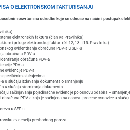
ISA O ELEKTRONSKOM FAKTURISANJU
posebnim osvrtom na odredbe koje se odnose na način i postupak elek
ilnika)
stema elektronskih faktura (član 9a Pravilnika)
re i priloge elektronskoj fakturi (čl. 12, 13. i 15. Pravilnika)
tronskog evidentiranja obračuna PDV-a u SEF-u
anja obračuna PDV-a
videntiranja obračuna PDV-a
dencije PDV-a
ne evidencije PDV-a
im specifičnim slučajevima
DV-a u slučaju izdavanja dokumenta o smanjenju
V-a u slučaju storniranja dokumenta
slučaju sačinjavanja pojedinačne evidencije po osnovu odabira – smanjen
ji obračuna PDV-a koja je sačinjena na osnovu procene osnovice u slučaju
poreza u SEF-u
ktronsku evidenciju prethodnog poreza