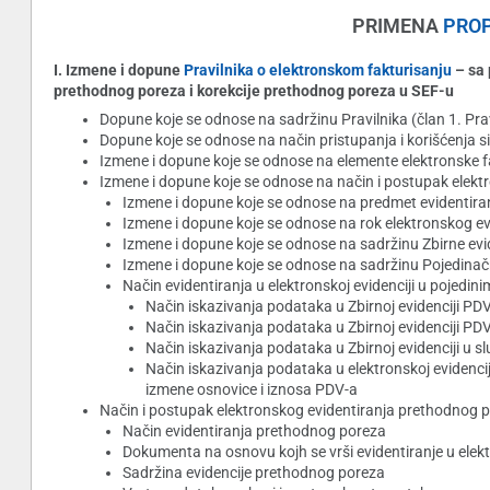
PRIMENA
PROP
I. Izmene i dopune
Pravilnika o elektronskom fakturisanju
– sa 
prethodnog poreza i korekcije prethodnog poreza u SEF-u
Dopune koje se odnose na sadržinu Pravilnika (član 1. Prav
Dopune koje se odnose na način pristupanja i korišćenja si
Izmene i dopune koje se odnose na elemente elektronske faktu
Izmene i dopune koje se odnose na način i postupak elek
Izmene i dopune koje se odnose na predmet evidentir
Izmene i dopune koje se odnose na rok elektronskog e
Izmene i dopune koje se odnose na sadržinu Zbirne evi
Izmene i dopune koje se odnose na sadržinu Pojedinač
Način evidentiranja u elektronskoj evidenciji u pojedin
Način iskazivanja podataka u Zbirnoj evidenciji P
Način iskazivanja podataka u Zbirnoj evidenciji PD
Način iskazivanja podataka u Zbirnoj evidenciji u 
Način iskazivanja podataka u elektronskoj evidenci
izmene osnovice i iznosa PDV-a
Način i postupak elektronskog evidentiranja prethodnog 
Način evidentiranja prethodnog poreza
Dokumenta na osnovu kojh se vrši evidentiranje u ele
Sadržina evidencije prethodnog poreza