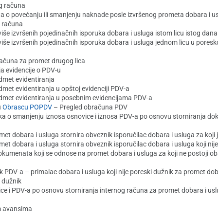
g računa
 o povećanju ili smanjenju naknade posle izvršenog prometa dobara i u
g računa
še izvršenih pojedinačnih isporuka dobara i usluga istom licu istog dana
iše izvršenih pojedinačnih isporuka dobara i usluga jednom licu u pores
računa za promet drugog lica
a evidencije o PDV-u
dmet evidentiranja
met evidentiranja u opštoj evidenciji PDV-a
edmet evidentiranja u posebnim evidencijama PDV-a
u
Obrascu POPDV
– Pregled obračuna PDV
aka o smanjenju iznosa osnovice i iznosa PDV-a po osnovu storniranja d
 dobara i usluga stornira obveznik isporučilac dobara i usluga za koji j
 dobara i usluga stornira obveznik isporučilac dobara i usluga koji nije
dokumenata koji se odnose na promet dobara i usluga za koji ne postoji 
 PDV-a – primalac dobara i usluga koji nije poreski dužnik za promet dob
i dužnik
ce i PDV-a po osnovu storniranja internog računa za promet dobara i usl
m avansima