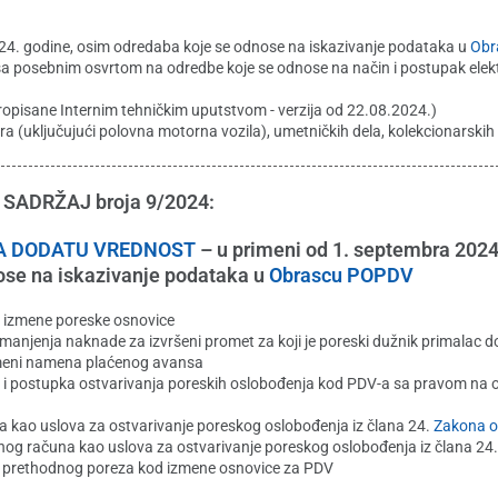
024. godine, osim odredaba koje se odnose na iskazivanje podataka u
Obr
sa posebnim osvrtom na odredbe koje se odnose na način i postupak elek
propisane Internim tehničkim uputstvom - verzija od 22.08.2024.)
(uključujući polovna motorna vozila), umetničkih dela, kolekcionarskih 
SADRŽAJ broja 9/2024:
NA DODATU VREDNOST
– u primeni od 1. septembra 2024
ose na iskazivanje podataka u
Obrascu POPDV
a izmene poreske osnovice
njenja naknade za izvršeni promet za koji je poreski dužnik primalac d
omeni namena plaćenog avansa
na i postupka ostvarivanja poreskih oslobođenja kod PDV-a sa pravom na
 kao uslova za ostvarivanje poreskog oslobođenja iz člana 24.
Zakona o
nog računa kao uslova za ostvarivanje poreskog oslobođenja iz člana 24
ka prethodnog poreza kod izmene osnovice za PDV