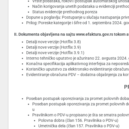
Vrste podataka, rokovi i postupak automatskog unos
Način korigovanja unetih podataka u evidenciji preth
Status evidencije prethodnog poreza
Dopune u poglavlju: Postupanje u slučaju nastupanja priv
Prilog: Poreske kategorije i šifre od 1. septembra 2024. 
II. Dokumenta objavljena na sajtu www.efaktura.gov.rs tokom 
Detalji nove verzije (Hotflix 3.8)
Detalji nove verzije (Hotflix 3.9)
Detalji nove verzije (Hotflix 3.9.1)
Interno tehničko uputstvo je ažurirano 22. avgusta 2024.
Konačna specifikacija aplikativnog interfejsa za neposred
Korisničko uputstvo za elektronsko evidentiranje obračun
Evidentiranje obračuna PDV – dodatna objašnjenja za koris
P
Poseban postupak oporezivanja za promet polovnih dobara 
Poseban postupak oporezivanja za promet polovnih dob
u
Pravilnikom o PDV-u propisano je šta se smatra polov
Polovna dobra (član 156. Pravilnika o PDV-u)
Umetnička dela (član 157. Pravilnika o PDV-u)