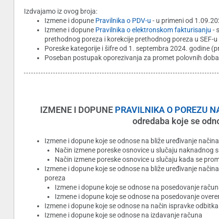
Izdvajamo iz ovog broja:
Izmene i dopune
Pravilnika o PDV-u
- u primeni od 1.09.2
Izmene i dopune
Pravilnika o elektronskom fakturisanju
- 
prethodnog poreza i korekcije prethodnog poreza u SEF-u
Poreske kategorije i šifre od 1. septembra 2024. godine (
Poseban postupak oporezivanja za promet polovnih dobara 
IZMENE I DOPUNE
PRAVILNIKA O POREZU 
odredaba koje se odn
Izmene i dopune koje se odnose na bliže uređivanje način
Način izmene poreske osnovice u slučaju naknadnog sma
Način izmene poreske osnovice u slučaju kada se pr
Izmene i dopune koje se odnose na bliže uređivanje nači
poreza
Izmene i dopune koje se odnose na posedovanje računa
Izmene i dopune koje se odnose na posedovanje overe
Izmene i dopune koje se odnose na način ispravke odbit
Izmene i dopune koje se odnose na izdavanje računa