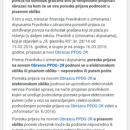
poreza na dohodak građana bilo je neophodno propisati
obrazac na kom će se ova poreska prijava podnositi u
pisanom obliku
.
S tim u vezi, ministar finansija
Pravilnikom o izmenama i
dopunama
Pravilnika o obrascima poreskih prijava za
utvrđivanje poreza na dohodak građana koji se plaća po
rešenju
(u daljem tekstu:
Pravilnik o izmenama i dopunama
),
koji je objavljen u „Sl. glasniku RS“, br. 28/16 od
15.03.2016. godine, a stupio je na snagu 16.03.2016.
godine, propisao je novi
Obrazac PPDG-2R
.
Prema
Pravilniku o izmenama i dopunama
,
poreska prijava
na novom
Obrascu PPDG-2R
podnosi se u elektronskom
obliku ili pisanom obliku – neposredno ili putem pošte
.
Poreska prijava na novom
Obrascu PPDG-2R
u
elektronskom obliku
podnosi se upotrebom elektronskih
servisa Poreske uprave, na način propisan pravilnikom
kojim se uređuje podnošenje poreske prijave elektronskim
putem (više u vezi sa sastavljanjem i elektronskim
podnošenjem poreske prijave na
Obrascu PPDG-2R
videti u
„Informator“ br. 6/2016) .
Poresku prijavu na novom
Obrascu PPDG-2R
u pisanom
obliku
poreski obveznik može da podnese neposredno ili