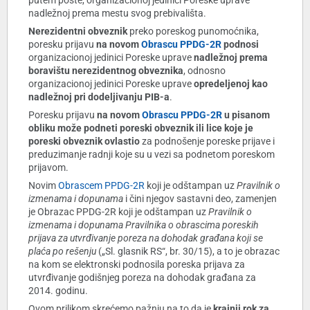
putem pošte, organizacionoj jedinici Poreske uprave
nadležnoj prema mestu svog prebivališta.
Nerezidentni obveznik
preko poreskog punomoćnika,
poresku prijavu
na novom
Obrascu PPDG-2R
podnosi
organizacionoj jedinici Poreske uprave
nadležnoj prema
boravištu nerezidentnog obveznika
, odnosno
organizacionoj jedinici Poreske uprave
opredeljenoj kao
nadležnoj pri dodeljivanju PIB-a
.
Poresku prijavu
na novom
Obrascu PPDG-2R
u pisanom
obliku može podneti poreski obveznik ili lice koje je
poreski obveznik ovlastio
za podnošenje poreske prijave i
preduzimanje radnji koje su u vezi sa podnetom poreskom
prijavom.
Novim
Obrascem PPDG-2R
koji je odštampan uz
Pravilnik o
izmenama i dopunama
i čini njegov sastavni deo, zamenjen
je Obrazac PPDG-2R koji je odštampan uz
Pravilnik o
izmenama i dopunama Pravilnika o obrascima poreskih
prijava za utvrđivanje poreza na dohodak građana koji se
plaća po rešenju
(„Sl. glasnik RS“, br. 30/15), a to je obrazac
na kom se elektronski podnosila poreska prijava za
utvrđivanje godišnjeg poreza na dohodak građana za
2014. godinu.
Ovom prilikom skrećemo pažnju na to da je
krajnji rok za