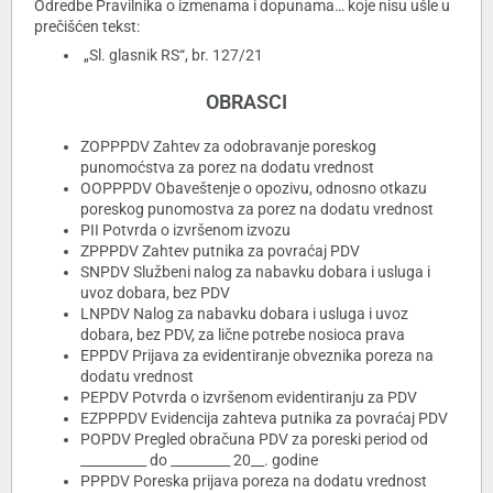
Odredbe Pravilnika o izmenama i dopunama… koje nisu ušle u
prečišćen tekst:
„Sl. glasnik RS“, br. 127/21
OBRASCI
ZOPPPDV Zahtev za odobravanje poreskog
punomoćstva za porez na dodatu vrednost
OOPPPDV Obaveštenje o opozivu, odnosno otkazu
poreskog punomostva za porez na dodatu vrednost
PII Potvrda o izvršenom izvozu
ZPPPDV Zahtev putnika za povraćaj PDV
SNPDV Službeni nalog za nabavku dobara i usluga i
uvoz dobara, bez PDV
LNPDV Nalog za nabavku dobara i usluga i uvoz
dobara, bez PDV, za lične potrebe nosioca prava
EPPDV Prijava za evidentiranje obveznika poreza na
dodatu vrednost
PEPDV Potvrda o izvršenom evidentiranju za PDV
EZPPPDV Evidencija zahteva putnika za povraćaj PDV
POPDV Pregled obračuna PDV za poreski period od
__________ do _________ 20__. godine
PPPDV Poreska prijava poreza na dodatu vrednost