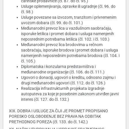
carinske prodavnice (čl. 87. do čl. 95.)
Usluge oplemenjivanja, opravke ili ugradnje (čl. 96. do
čl. 98.)
Usluge povezane sa izvozom, tranzitom i privremenim
uvozom dobara (čl. 99. do čl. 101.)
Međunarodni prevoz lica u vazdušnom saobraćaju,
isporuke letilica i promet dobara i usluga namenjenih
neposrednim potrebama letilica (čl. 102. i čl. 103.)
Međunarodni prevoz lica brodovima u rečnom
saobraćaju, isporuke brodova i promet dobara i usluga
namenjenih neposrednim potrebama brodova (čl. 104. i
čl. 105.)
Diplomatska i konzularna predstavništva i
međunarodne organizacije (čl. 106. do čl. 111.)
Ugovori o donaciji, ugovori o kreditu, odnosno zajmu i
drugi međunarodni ugovori (čl. 112. do čl. 126.)
Realizacija infrastrukturnih projekata izgradnje
autoputeva za koje je posebnim zakonom utvrđen javni
interes (čl. 127. do čl. 132.)
XIX. DOBRA I USLUGE ZA ČIJI JE PROMET PROPISANO
PORESKO OSLOBOĐENJE BEZ PRAVA NA ODBITAK
PRETHODNOG POREZA (čl. 133. do čl. 142.)