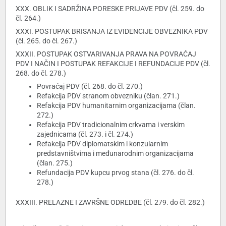
XXX. OBLIK I SADRŽINA PORESKE PRIJAVE PDV (čl. 259. do
čl. 264.)
XXXI. POSTUPAK BRISANJA IZ EVIDENCIJE OBVEZNIKA PDV
(čl. 265. do čl. 267.)
XXXII. POSTUPAK OSTVARIVANJA PRAVA NA POVRAĆAJ
PDV I NAČIN I POSTUPAK REFAKCIJE I REFUNDACIJE PDV (čl.
268. do čl. 278.)
Povraćaj PDV (čl. 268. do čl. 270.)
Refakcija PDV stranom obvezniku (član. 271.)
Refakcija PDV humanitarnim organizacijama (član.
272.)
Refakcija PDV tradicionalnim crkvama i verskim
zajednicama (čl. 273. i čl. 274.)
Refakcija PDV diplomatskim i konzularnim
predstavništvima i međunarodnim organizacijama
(član. 275.)
Refundacija PDV kupcu prvog stana (čl. 276. do čl.
278.)
XXXIII. PRELAZNE I ZAVRŠNE ODREDBE (čl. 279. do čl. 282.)