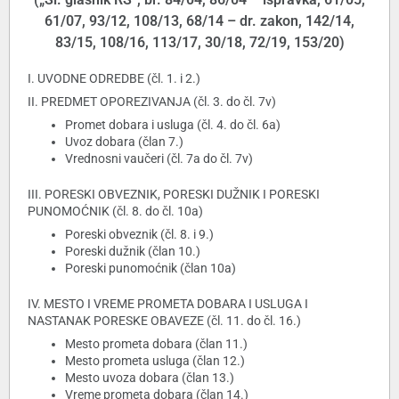
61/07, 93/12, 108/13, 68/14 – dr. zakon, 142/14,
83/15, 108/16, 113/17, 30/18, 72/19, 153/20)
I. UVODNE ODREDBE (čl. 1. i 2.)
II. PREDMET OPOREZIVANJA (čl. 3. do čl. 7v)
Promet dobara i usluga (čl. 4. do čl. 6a)
Uvoz dobara (član 7.)
Vrednosni vaučeri (čl. 7a do čl. 7v)
III. PORESKI OBVEZNIK, PORESKI DUŽNIK I PORESKI
PUNOMOĆNIK (čl. 8. do čl. 10a)
Poreski obveznik (čl. 8. i 9.)
Poreski dužnik (član 10.)
Poreski punomoćnik (član 10a)
IV. MESTO I VREME PROMETA DOBARA I USLUGA I
NASTANAK PORESKE OBAVEZE (čl. 11. do čl. 16.)
Mesto prometa dobara (član 11.)
Mesto prometa usluga (član 12.)
Mesto uvoza dobara (član 13.)
Vreme prometa dobara (član 14.)