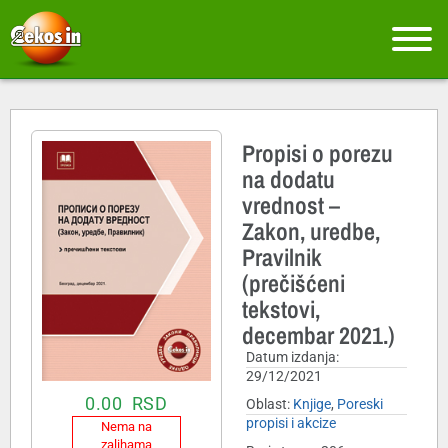
Propisi o porezu
na dodatu
vrednost –
Zakon, uredbe,
Pravilnik
(prečišćeni
tekstovi,
decembar 2021.)
Datum izdanja:
29/12/2021
0.00
RSD
Oblast:
Knjige
,
Poreski
propisi i akcize
Nema na
zalihama