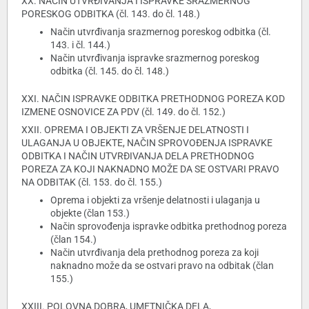
XX. NAČIN UTVRĐIVANJA I ISPRAVKE SRAZMERNOG
PORESKOG ODBITKA (čl. 143. do čl. 148.)
Način utvrđivanja srazmernog poreskog odbitka (čl.
143. i čl. 144.)
Način utvrđivanja ispravke srazmernog poreskog
odbitka (čl. 145. do čl. 148.)
XXI. NAČIN ISPRAVKE ODBITKA PRETHODNOG POREZA KOD
IZMENE OSNOVICE ZA PDV (čl. 149. do čl. 152.)
XXII. OPREMA I OBJEKTI ZA VRŠENJE DELATNOSTI I
ULAGANJA U OBJEKTE, NAČIN SPROVOĐENJA ISPRAVKE
ODBITKA I NAČIN UTVRĐIVANJA DELA PRETHODNOG
POREZA ZA KOJI NAKNADNO MOŽE DA SE OSTVARI PRAVO
NA ODBITAK (čl. 153. do čl. 155.)
Oprema i objekti za vršenje delatnosti i ulaganja u
objekte (član 153.)
Način sprovođenja ispravke odbitka prethodnog poreza
(član 154.)
Način utvrđivanja dela prethodnog poreza za koji
naknadno može da se ostvari pravo na odbitak (član
155.)
XXIII. POLOVNA DOBRA, UMETNIČKA DELA,