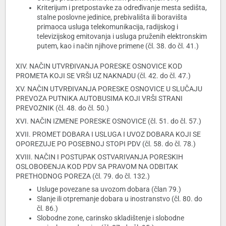
Kriterijum i pretpostavke za određivanje mesta sedišta,
stalne poslovne jedinice, prebivališta ili boravišta
primaoca usluga telekomunikacija, radijskog i
televizijskog emitovanja i usluga pruženih elektronskim
putem, kao i način njihove primene (čl. 38. do čl. 41.)
XIV. NAČIN UTVRĐIVANJA PORESKE OSNOVICE KOD
PROMETA KOJI SE VRŠI UZ NAKNADU (čl. 42. do čl. 47.)
XV. NAČIN UTVRĐIVANJA PORESKE OSNOVICE U SLUČAJU
PREVOZA PUTNIKA AUTOBUSIMA KOJI VRŠI STRANI
PREVOZNIK (čl. 48. do čl. 50.)
XVI. NAČIN IZMENE PORESKE OSNOVICE (čl. 51. do čl. 57.)
XVII. PROMET DOBARA I USLUGA I UVOZ DOBARA KOJI SE
OPOREZUJE PO POSEBNOJ STOPI PDV (čl. 58. do čl. 78.)
XVIII. NAČIN I POSTUPAK OSTVARIVANJA PORESKIH
OSLOBOĐENJA KOD PDV SA PRAVOM NA ODBITAK
PRETHODNOG POREZA (čl. 79. do čl. 132.)
Usluge povezane sa uvozom dobara (član 79.)
Slanje ili otpremanje dobara u inostranstvo (čl. 80. do
čl. 86.)
Slobodne zone, carinsko skladištenje i slobodne