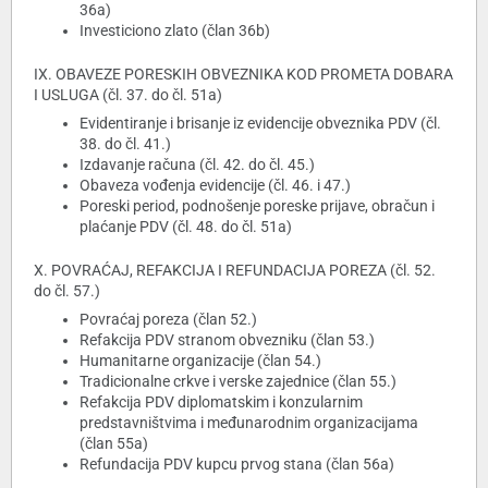
36a)
Investiciono zlato (član 36b)
IX. OBAVEZE PORESKIH OBVEZNIKA KOD PROMETA DOBARA
I USLUGA (čl. 37. do čl. 51a)
Evidentiranje i brisanje iz evidencije obveznika PDV (čl.
38. do čl. 41.)
Izdavanje računa (čl. 42. do čl. 45.)
Obaveza vođenja evidencije (čl. 46. i 47.)
Poreski period, podnošenje poreske prijave, obračun i
plaćanje PDV (čl. 48. do čl. 51a)
X. POVRAĆAJ, REFAKCIJA I REFUNDACIJA POREZA (čl. 52.
do čl. 57.)
Povraćaj poreza (član 52.)
Refakcija PDV stranom obvezniku (član 53.)
Humanitarne organizacije (član 54.)
Tradicionalne crkve i verske zajednice (član 55.)
Refakcija PDV diplomatskim i konzularnim
predstavništvima i međunarodnim organizacijama
(član 55a)
Refundacija PDV kupcu prvog stana (član 56a)