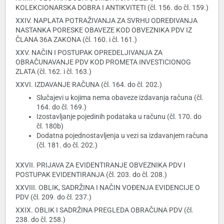
KOLEKCIONARSKA DOBRA I ANTIKVITETI (čl. 156. do čl. 159.)
XXIV. NAPLATA POTRAŽIVANJA ZA SVRHU ODREĐIVANJA
NASTANKA PORESKE OBAVEZE KOD OBVEZNIKA PDV IZ
ČLANA 36A ZAKONA (čl. 160. i čl. 161.)
XXV. NAČIN I POSTUPAK OPREDELJIVANJA ZA
OBRAČUNAVANJE PDV KOD PROMETA INVESTICIONOG
ZLATA (čl. 162. i čl. 163.)
XXVI. IZDAVANJE RAČUNA (čl. 164. do čl. 202.)
Slučajevi u kojima nema obaveze izdavanja računa (čl.
164. do čl. 169.)
Izostavljanje pojedinih podataka u računu (čl. 170. do
čl. 180b)
Dodatna pojednostavljenja u vezi sa izdavanjem računa
(čl. 181. do čl. 202.)
XXVII. PRIJAVA ZA EVIDENTIRANJE OBVEZNIKA PDV I
POSTUPAK EVIDENTIRANJA (čl. 203. do čl. 208.)
XXVIII. OBLIK, SADRŽINA I NAČIN VOĐENJA EVIDENCIJE O
PDV (čl. 209. do čl. 237.)
XXIX. OBLIK I SADRŽINA PREGLEDA OBRAČUNA PDV (čl.
238. do čl. 258.)