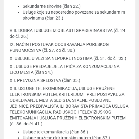
Sekundarne sirovine (član 22.)
Usluge koje su neposredno povezane sa sekundarnim
sirovinama (član 23.)
VIII. DOBRA I USLUGE IZ OBLASTI GRAĐEVINARSTVA (čl. 24.
do čl. 26.)
IX. NAČIN I POSTUPAK ODOBRAVANJA PORESKOG
PUNOMOĆSTVA (čl. 27. do čl. 30.)
X. USLUGE U VEZI SA NEPOKRETNOSTIMA (čl. 31. do čl. 33.)
XI. USLUGE PREDAJE JELA I PIĆA ZA KONZUMACIJU NA
LICU MESTA (član 34.)
XII. PREVOZNA SREDSTVA (član 35.)
XIII. USLUGE TELEKOMUNIKACIJA, USLUGE PRUŽENE
ELEKTRONSKIM PUTEM, KRITERIJUM I PRETPOSTAVKE ZA
ODREĐIVANJE MESTA SEDIŠTA, STALNE POSLOVNE
JEDINICE, PREBIVALIŠTA ILI BORAVIŠTA PRIMAOCA USLUGA
TELEKOMUNIKACIJA, RADIJSKOG I TELEVIZIJSKOG
EMITOVANJA I USLUGA PRUŽENIH ELEKTRONSKIM PUTEM
(čl. 36. do čl. 41.)
Usluge telekomunikacija (član 36.)
Usluge pružene elektronskim putem (član 37.)