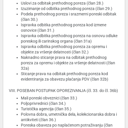
Uslovi za odbitak prethodnog poreza (član 28.)
Izuzimanje od odbitka prethodnog poreza (član 29.)
Podela prethodnog poreza i srazmerni poreski odbitak
(član 30.)
Ispravka odbitka prethodnog poreza kod izmene
osnovice (član 31.)
Ispravka odbitka prethodnog poreza na osnovu odluke
poreskog ili carinskog organa (član 31a)
Ispravka odbitka prethodnog poreza za opremu i
objekte za vršenje delatnosti (član 32.)
Naknadno sticanje prava na odbitak prethodnog
poreza za opremu i objekte za vršenje delatnosti (član
32a)
Sticanje prava na odbitak prethodnog poreza kod
evidentiranja za obavezu plaćanja PDV (član 32b)
VIII. POSEBAN POSTUPAK OPOREZIVANJA (čl. 33. do čl. 36b)
Mali poreski obveznici (član 33.)
Poljoprivrednici (član 34.)
Turistička agencija (član 35.)
Polovna dobra, umetnička dela, kolekcionarska dobra i
antikviteti (član 36.)
Poreska obaveza po naplaćenom potraživanju (član