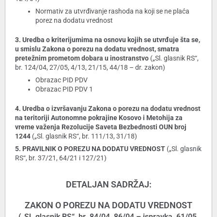
Normativ za utvrđivanje rashoda na koji se ne plaća
porez na dodatu vrednost
3. Uredba o kriterijumima na osnovu kojih se utvrđuje šta se,
u smislu Zakona o porezu na dodatu vrednost, smatra
pretežnim prometom dobara u inostranstvo
(„Sl. glasnik RS“,
br. 124/04, 27/05, 4/13, 21/15, 44/18 – dr. zakon)
Obrazac PID PDV
Obrazac PID PDV 1
4. Uredba o izvršavanju Zakona o porezu na dodatu vrednost
na teritoriji Autonomne pokrajine Kosovo i Metohija za
vreme važenja Rezolucije Saveta Bezbednosti OUN broj
1244
(„Sl. glasnik RS“, br. 111/13, 31/18)
5. PRAVILNIK O POREZU NA DODATU VREDNOST
(„Sl. glasnik
RS“, br. 37/21, 64/21 i 127/21)
DETALJAN SADRŽAJ:
ZAKON O POREZU NA DODATU VREDNOST
(„Sl. glasnik RS“, br. 84/04, 86/04 – ispravka, 61/05,