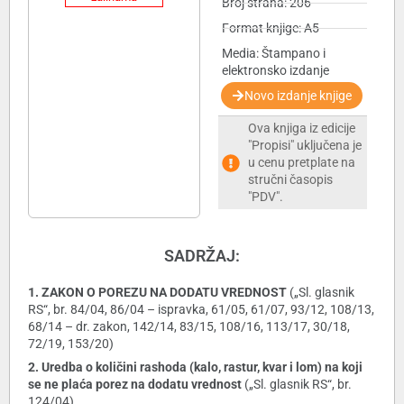
Broj strana: 206
Format knjige: A5
Media: Štampano i
elektronsko izdanje
Novo izdanje knjige
Ova knjiga iz edicije
"Propisi" uključena je
u cenu pretplate na
stručni časopis
"PDV".
SADRŽAJ:
1. ZAKON O POREZU NA DODATU VREDNOST
(„Sl. glasnik
RS“, br. 84/04, 86/04 – ispravka, 61/05, 61/07, 93/12, 108/13,
68/14 – dr. zakon, 142/14, 83/15, 108/16, 113/17, 30/18,
72/19, 153/20)
2. Uredba o količini rashoda (kalo, rastur, kvar i lom) na koji
se ne plaća porez na dodatu vrednost
(„Sl. glasnik RS“, br.
124/04)