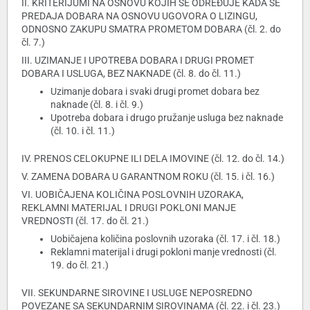
II. KRITERIJUMI NA OSNOVU KOJIH SE ODREĐUJE KADA SE
PREDAJA DOBARA NA OSNOVU UGOVORA O LIZINGU,
ODNOSNO ZAKUPU SMATRA PROMETOM DOBARA (čl. 2. do
čl. 7.)
III. UZIMANJE I UPOTREBA DOBARA I DRUGI PROMET
DOBARA I USLUGA, BEZ NAKNADE (čl. 8. do čl. 11.)
Uzimanje dobara i svaki drugi promet dobara bez
naknade (čl. 8. i čl. 9.)
Upotreba dobara i drugo pružanje usluga bez naknade
(čl. 10. i čl. 11.)
IV. PRENOS CELOKUPNE ILI DELA IMOVINE (čl. 12. do čl. 14.)
V. ZAMENA DOBARA U GARANTNOM ROKU (čl. 15. i čl. 16.)
VI. UOBIČAJENA KOLIČINA POSLOVNIH UZORAKA,
REKLAMNI MATERIJAL I DRUGI POKLONI MANJE
VREDNOSTI (čl. 17. do čl. 21.)
Uobičajena količina poslovnih uzoraka (čl. 17. i čl. 18.)
Reklamni materijal i drugi pokloni manje vrednosti (čl.
19. do čl. 21.)
VII. SEKUNDARNE SIROVINE I USLUGE NEPOSREDNO
POVEZANE SA SEKUNDARNIM SIROVINAMA (čl. 22. i čl. 23.)