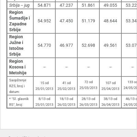
Srbija – jug
54.871
47.237
51.861
49.055
53.22
Region
Šumadije i
54.952
47.450
51.179
48.644
53.34
Zapadne
Srbije
Region
Južne i
54.770
46.977
52.698
49.561
53.07
Istočne
Srbije
Region
Kosova i
–
–
–
–
–
Metohije
Saopštenje
72 od
133 o
15 od
41 od
107 od
RZS, broj i
25/03/2013
24/05/2
25/01/2013
25/02/2013
25/04/2013
datum:
* "Sl. glasnik
8/13 od
18/13 od
28/13 od
38/13 od
46/13 
RS", broj:
25/01/2013
26/02/2013
26/03/2013
26/04/2013
24/05/2