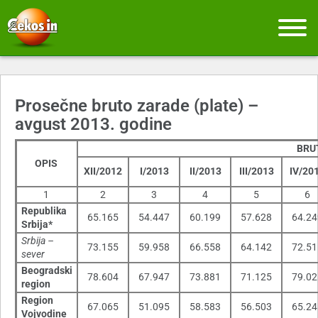
Prosečne bruto zarade (plate) –
avgust 2013. godine
BRU
OPIS
XII/2012
I/2013
II/2013
III/2013
IV/20
1
2
3
4
5
6
Republika
65.165
54.447
60.199
57.628
64.24
Srbija*
Srbija –
73.155
59.958
66.558
64.142
72.51
sever
Beogradski
78.604
67.947
73.881
71.125
79.02
region
Region
67.065
51.095
58.583
56.503
65.24
Vojvodine