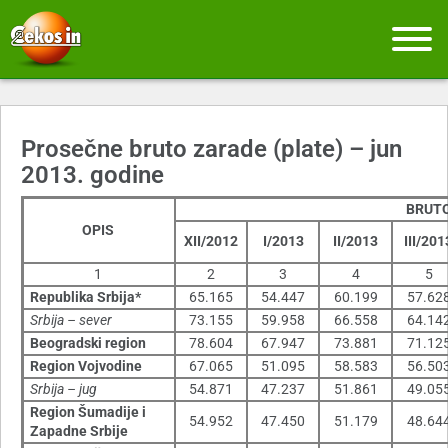
Prosečne bruto zarade (plate) – jun
2013. godine
BRUT
OPIS
XII/2012
I/2013
II/2013
III/201
1
2
3
4
5
Republika Srbija*
65.165
54.447
60.199
57.62
Srbija – sever
73.155
59.958
66.558
64.14
Beogradski region
78.604
67.947
73.881
71.12
Region Vojvodine
67.065
51.095
58.583
56.50
Srbija – jug
54.871
47.237
51.861
49.05
Region Šumadije i
54.952
47.450
51.179
48.64
Zapadne Srbije