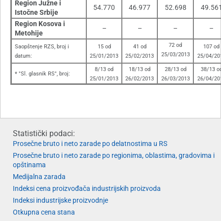
Region Južne i
54.770
46.977
52.698
49.56
Istočne Srbije
Region Kosova i
–
–
–
–
Metohije
72 od
Saopštenje RZS, broj i
15 od
41 od
107 od
25/03/2013
datum:
25/01/2013
25/02/2013
25/04/20
8/13 od
18/13 od
28/13 od
38/13 o
* "Sl. glasnik RS", broj:
25/01/2013
26/02/2013
26/03/2013
26/04/20
Statistički podaci:
Prosečne bruto i neto zarade po delatnostima u RS
Prosečne bruto i neto zarade po regionima, oblastima, gradovima i
opštinama
Medijalna zarada
Indeksi cena proizvođača industrijskih proizvoda
Indeksi industrijske proizvodnje
Otkupna cena stana