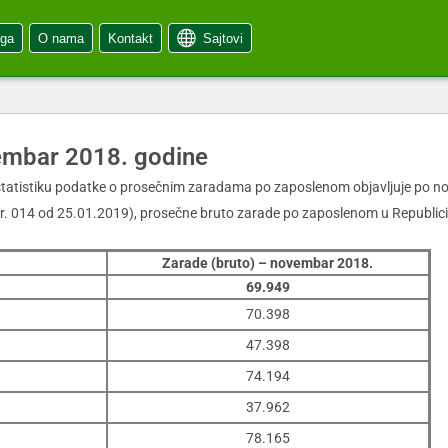
oga
O nama
Kontakt
Sajtovi
vembar 2018. godine
tatistiku podatke o prosečnim zaradama po zaposlenom objavljuje po nov
. 014 od 25.01.2019), prosečne bruto zarade po zaposlenom u Republici S
Zarade (bruto) – novembar 2018.
69.949
70.398
47.398
74.194
37.962
78.165