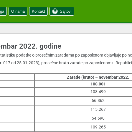
oga
O nama
Kontakt
Sajtovi
vembar 2022. godine
tatistiku podatke o prosečnim zaradama po zaposlenom objavljuje po nov
. 017 od 25.01.2023), prosečne bruto zarade po zaposlenom u Republici S
Zarade (bruto) – novembar 2022.
108.001
108.499
66.862
115.267
54.690
109.265