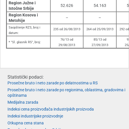
Region Južne i
52.626
54.163
5
Istočne Srbije
Region Kosova i
–
–
Metohije
Saopštenje RZS, broj i
235 od 26/08/2013
264 od 25/09/2013
292 od
datum:
76/13 od
85/13 od
9
* "Sl. glasnik RS", broj:
29/08/2013
27/09/2013
25
Statistički podaci:
Prosečne bruto i neto zarade po delatnostima u RS
Prosečne bruto i neto zarade po regionima, oblastima, gradovima i
opštinama
Medijalna zarada
Indeksi cena proizvođača industrijskih proizvoda
Indeksi industrijske proizvodnje
Otkupna cena stana