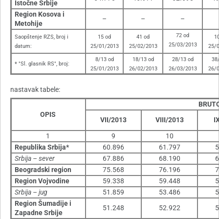
Istočne Srbije
Region Kosova i
–
–
–
Metohije
72 od
Saopštenje RZS, broj i
15 od
41 od
1
25/03/2013
datum:
25/01/2013
25/02/2013
25/
8/13 od
18/13 od
28/13 od
38
* "Sl. glasnik RS", broj:
25/01/2013
26/02/2013
26/03/2013
26/
nastavak tabele:
BRUT
OPIS
VII/2013
VIII/2013
I
1
9
10
Republika Srbija*
60.896
61.797
5
Srbija – sever
67.886
68.190
6
Beogradski region
75.568
76.196
7
Region Vojvodine
59.338
59.448
5
Srbija – jug
51.859
53.486
5
Region Šumadije i
51.248
52.922
5
Zapadne Srbije