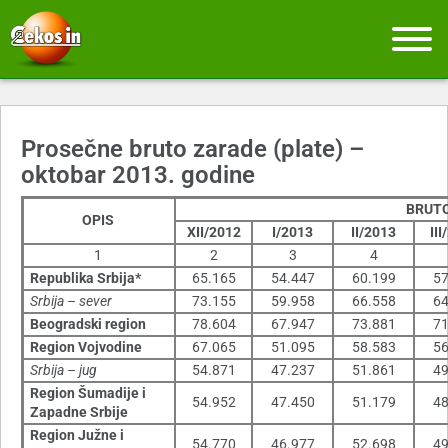
Prosečne bruto zarade (plate) –
oktobar 2013. godine
BRUT
OPIS
XII/2012
I/2013
II/2013
II
1
2
3
4
Republika Srbija*
65.165
54.447
60.199
57
Srbija – sever
73.155
59.958
66.558
64
Beogradski region
78.604
67.947
73.881
71
Region Vojvodine
67.065
51.095
58.583
56
Srbija – jug
54.871
47.237
51.861
49
Region Šumadije i
54.952
47.450
51.179
48
Zapadne Srbije
Region Južne i
54.770
46.977
52.698
49