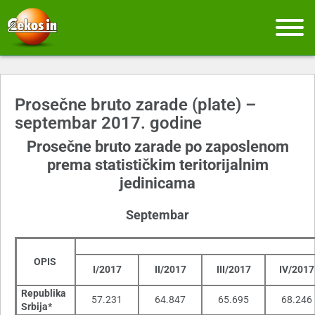
Prosečne bruto zarade (plate) –
septembar 2017. godine
Prosečne bruto zarade po zaposlenom
prema statističkim teritorijalnim
jedinicama
Septembar
OPIS
I/2017
II/2017
III/2017
IV/2017
Republika
57.231
64.847
65.695
68.246
Srbija*