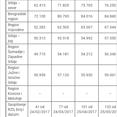
Srbija –
62.413
71.829
73.703
76.250
sever
Beogradski
72.130
80.793
84.016
84.840
region
Region
52.282
62.505
63.007
67.344
Vojvodine
Srbija –
50.313
55.518
54.992
57.550
jug
Region
Šumadije i
49.773
54.181
54.212
56.346
Zapadne
Srbije
Region
Južne i
50.959
57.120
55.930
59.001
Istočne
Srbije
Region
Kosova i
–
–
–
–
Metohije
Saopštenje
41 od
77 od
101 od
132 od
RZS, broj i
24/02/2017
24/03/2017
25/04/2017
25/05/20
datum: