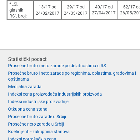
* „Sl.
13/17 od
29/17 od
40/17 od
52/17 o
glasnik
27/04/2017
26/05/20
24/02/2017
24/03/2017
RS“, broj:
Statistički podaci:
Prosečne bruto i neto zarade po delatnostima u RS
Prosečne bruto i neto zarade po regionima, oblastima, gradovima i
opštinama
Medijalna zarada
Indeksi cena proizvođača industrijskih proizvoda
Indeksi industrijske proizvodnje
Otkupna cena stana
Prosečne bruto zarade u Srbiji
Prosečne neto zarade u Srbiji
Koeficijenti - zakupnina stanova
Indeksi potrošačkih cena