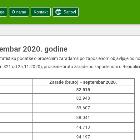
oga
O nama
Kontakt
Sajtovi
tembar 2020. godine
tatistiku podatke o prosečnim zaradama po zaposlenom objavljuje po nov
. 321 od 25.11.2020), prosečne bruto zarade po zaposlenom u Republici S
Zarade (bruto) – septembar 2020.
82.515
82.948
53.607
88.041
44.713
94.197