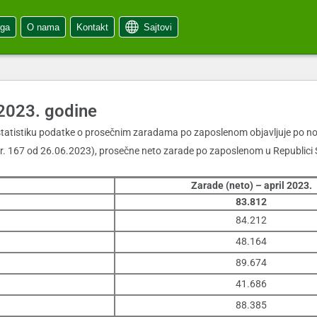
oga
O nama
Kontakt
Sajtovi
 2023. godine
tatistiku podatke o prosečnim zaradama po zaposlenom objavljuje po nov
 167 od 26.06.2023), prosečne neto zarade po zaposlenom u Republici Sr
Zarade (neto) – april 2023.
83.812
84.212
48.164
89.674
41.686
88.385