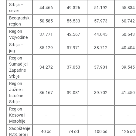
Srbija –
44.466
49.326
51.192
55.834
sever
Beogradski
50.585
55.533
57.973
60.742
region
Region
37.771
42.567
44.045
50.643
Vojvodine
Srbija –
35.129
37.971
38.712
40.404
jug
Region
Šumadije i
34.272
37.053
37.901
39.545
Zapadne
Srbije
Region
Južne i
36.167
39.081
39.702
41.450
Istočne
Srbije
Region
Kosova i
–
–
–
–
Metohije
Saopštenje
40 od
74 od
100 od
126 od
RZS, broj i