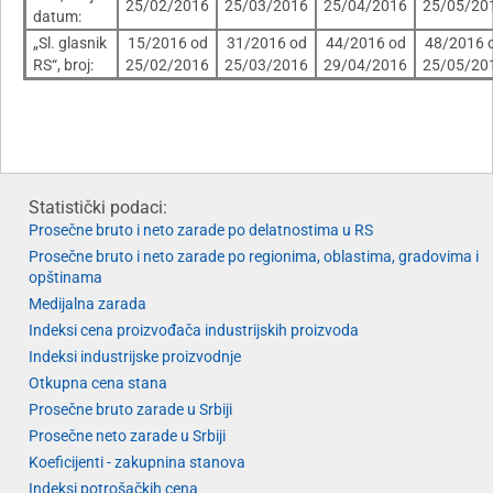
25/02/2016
25/03/2016
25/04/2016
25/05/20
datum:
„Sl. glasnik
15/2016 od
31/2016 od
44/2016 od
48/2016 
RS“, broj:
25/02/2016
25/03/2016
29/04/2016
25/05/20
Statistički podaci:
Prosečne bruto i neto zarade po delatnostima u RS
Prosečne bruto i neto zarade po regionima, oblastima, gradovima i
opštinama
Medijalna zarada
Indeksi cena proizvođača industrijskih proizvoda
Indeksi industrijske proizvodnje
Otkupna cena stana
Prosečne bruto zarade u Srbiji
Prosečne neto zarade u Srbiji
Koeficijenti - zakupnina stanova
Indeksi potrošačkih cena