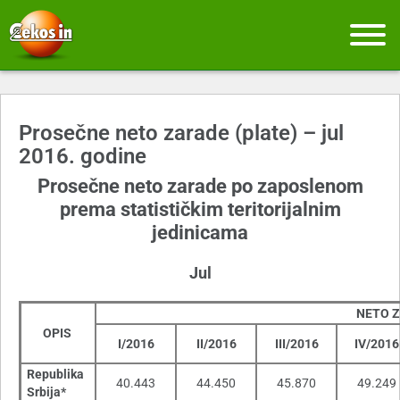
Prosečne neto zarade (plate) – jul
2016. godine
Prosečne neto zarade po zaposlenom
prema statističkim teritorijalnim
jedinicama
Jul
NETO 
OPIS
I/2016
II/2016
III/2016
IV/2016
Republika
40.443
44.450
45.870
49.249
Srbija*