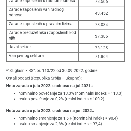
Zarade zaposlenih u radnom odnosu
73.506
Zarade zaposlenih van radnog
43.452
odnosa
Zarade zaposlenih u pravnim licima
78.034
Zarade preduzetnika i zaposlenih kod
37.386
njih
Javni sektor
76.123
Van javnog sektora
71.864
*“Sl. glasnik RS“, br. 110/22 od 30.09.2022. godine.
Ostali podaci (Republika Srbija – ukupno):
Neto zarada u julu 2022. u odnosu na jul 2021.:
nominalno povećanje za 13,0% (nominalni indeks = 113,0)
realno povećanje za 0,2% (realni indeks = 100,2)
Neto zarada u julu 2022. u odnosu na jun 2022.:
nominalno smanjenje za 1,6% (nominalni indeks = 98,4)
realno smanjenje za 2,6% (realni indeks = 97,4)