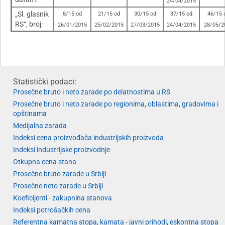
24/04/2015
„Sl. glasnik
8/15 od
21/15 od
30/15 od
37/15 od
46/15 
RS“, broj:
26/01/2015
25/02/2015
27/03/2015
24/04/2015
28/05/2
Statistički podaci:
Prosečne bruto i neto zarade po delatnostima u RS
Prosečne bruto i neto zarade po regionima, oblastima, gradovima i
opštinama
Medijalna zarada
Indeksi cena proizvođača industrijskih proizvoda
Indeksi industrijske proizvodnje
Otkupna cena stana
Prosečne bruto zarade u Srbiji
Prosečne neto zarade u Srbiji
Koeficijenti - zakupnina stanova
Indeksi potrošačkih cena
Referentna kamatna stopa, kamata - javni prihodi, eskontna stopa