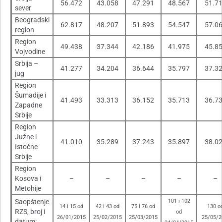
56.472
43.058
47.291
48.567
51.7
sever
Beogradski
62.817
48.207
51.893
54.547
57.0
region
Region
49.438
37.344
42.186
41.975
45.8
Vojvodine
Srbija –
41.277
34.204
36.644
35.797
37.3
jug
Region
Šumadije i
41.493
33.313
36.152
35.713
36.7
Zapadne
Srbije
Region
Južne i
41.010
35.289
37.243
35.897
38.0
Istočne
Srbije
Region
Kosova i
–
–
–
–
–
Metohije
Saopštenje
101 i 102
14 i 15 od
42 i 43 od
75 i 76 od
130 o
RZS, broj i
od
26/01/2015
25/02/2015
25/03/2015
25/05/2
datum: