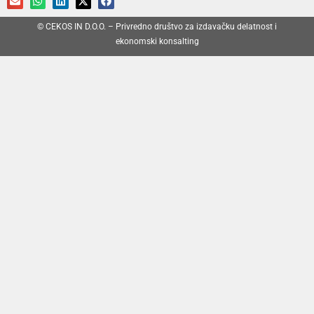
© CEKOS IN D.O.O. – Privredno društvo za izdavačku delatnost i
ekonomski konsalting