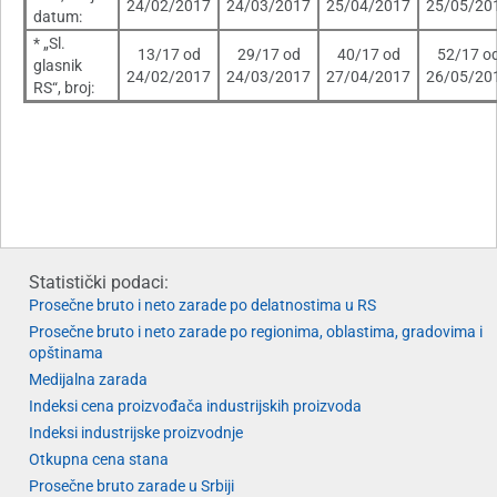
24/02/2017
24/03/2017
25/04/2017
25/05/20
datum:
* „Sl.
13/17 od
29/17 od
40/17 od
52/17 o
glasnik
24/02/2017
24/03/2017
27/04/2017
26/05/20
RS“, broj:
Statistički podaci:
Prosečne bruto i neto zarade po delatnostima u RS
Prosečne bruto i neto zarade po regionima, oblastima, gradovima i
opštinama
Medijalna zarada
Indeksi cena proizvođača industrijskih proizvoda
Indeksi industrijske proizvodnje
Otkupna cena stana
Prosečne bruto zarade u Srbiji