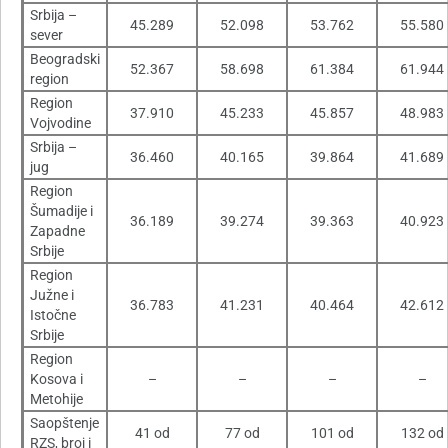
Srbija –
45.289
52.098
53.762
55.580
sever
Beogradski
52.367
58.698
61.384
61.944
region
Region
37.910
45.233
45.857
48.983
Vojvodine
Srbija –
36.460
40.165
39.864
41.689
jug
Region
Šumadije i
36.189
39.274
39.363
40.923
Zapadne
Srbije
Region
Južne i
36.783
41.231
40.464
42.612
Istočne
Srbije
Region
Kosova i
–
–
–
–
Metohije
Saopštenje
41 od
77 od
101 od
132 od
RZS, broj i