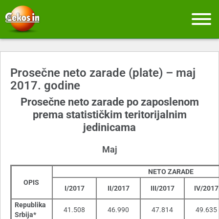
Prosečne neto zarade (plate) – maj
2017. godine
Prosečne neto zarade po zaposlenom
prema statističkim teritorijalnim
jedinicama
Maj
NETO ZARADE
OPIS
I/2017
II/2017
III/2017
IV/2017
Republika
41.508
46.990
47.814
49.635
Srbija*