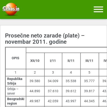
Prosečne neto zarade (plate) –
novembar 2011. godine
OPIS
XII/10
I/11
II/11
III/11
I
1
2
3
4
5
Republika
39.580
34.009
35.538
35.777
39
Srbija
Srbija –
44.890
37.610
39.612
39.817
43
sever
Beogradski
49.987
42.059
43.997
44.345
46
region