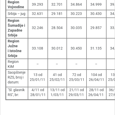
Region
39.293
32.701
34.864
34.999
39
Vojvodine
Srbija – jug
32.631
29.181
30.223
30.430
34
Region
Šumadije i
32.246
28.504
30.035
29.857
33
Zapadne
Srbije
Region
Južne
33.108
30.012
30.450
31.135
34
i Istočne
Srbije
Region
–
–
–
–
KiM
Saopštenje
13 od
41 od
72 od
104 od
13
RZS, broj i
25/01/11
25/02/11
25/03/11
26/04/11
25/
datum:
"Sl. glasnik
4/11 od
13/11 od
21/11 od
28/11 od
36/
RS", br:
28/01/11
1/03/11
29/03/11
26/04/11
27/