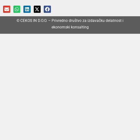
© CEKOS IN D.O.O. – Privredno društvo za izdavačku delatnost i
ekonomski konsalting