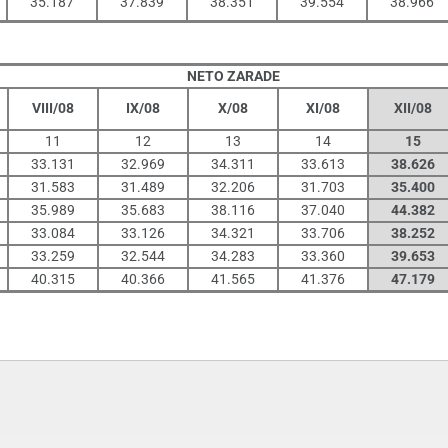
35.187
37.839
38.351
39.554
38.966
NETO ZARADE
VIII/08
IX/08
X/08
XI/08
XII/08
11
12
13
14
15
33.131
32.969
34.311
33.613
38.626
31.583
31.489
32.206
31.703
35.400
35.989
35.683
38.116
37.040
44.382
33.084
33.126
34.321
33.706
38.252
33.259
32.544
34.283
33.360
39.653
40.315
40.366
41.565
41.376
47.179