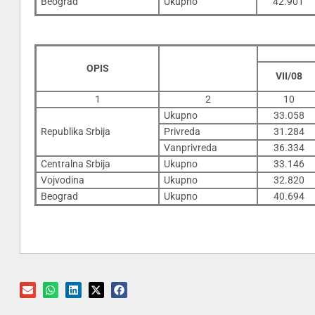
Beograd
Ukupno
42.901
OPIS
VII/08
1
2
10
Ukupno
33.058
Republika Srbija
Privreda
31.284
Vanprivreda
36.334
Centralna Srbija
Ukupno
33.146
Vojvodina
Ukupno
32.820
Beograd
Ukupno
40.694