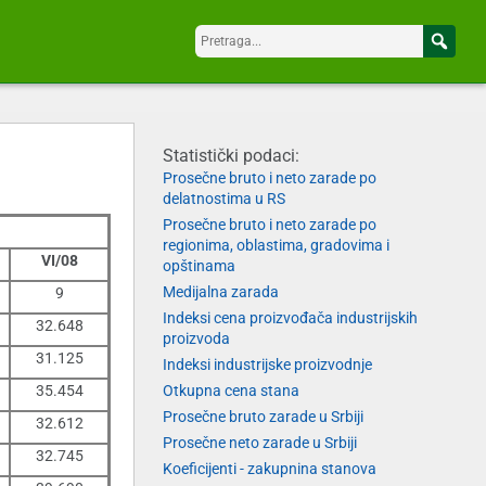
Statistički podaci:
Prosečne bruto i neto zarade po
delatnostima u RS
Prosečne bruto i neto zarade po
regionima, oblastima, gradovima i
VI/08
opštinama
Medijalna zarada
9
Indeksi cena proizvođača industrijskih
32.648
proizvoda
31.125
Indeksi industrijske proizvodnje
35.454
Otkupna cena stana
Prosečne bruto zarade u Srbiji
32.612
Prosečne neto zarade u Srbiji
32.745
Koeficijenti - zakupnina stanova