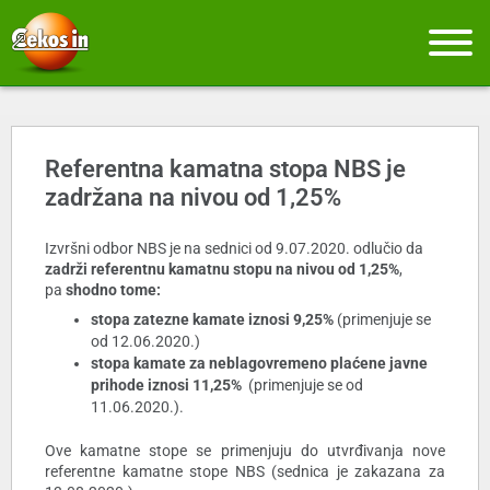
Referentna kamatna stopa NBS je
zadržana na nivou od 1,25%
Izvršni odbor NBS je na sednici od 9.07.2020. odlučio da
zadrži referentnu kamatnu stopu na nivou od 1,25%
,
pa
shodno tome:
stopa zatezne kamate iznosi 9
,25%
(primenjuje se
od 12.06.2020.)
stopa kamate za neblagovremeno plaćene javne
prihode
iznosi 1
1,25%
(primenjuje se od
11.06.2020.).
Ove kamatne stope se primenjuju do utvrđivanja nove
referentne kamatne stope NBS (sednica je zakazana za