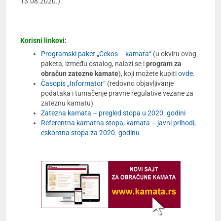
13.08.2020.).
Korisni linkovi:
Programski paket „Cekos – kamata“
(u okviru ovog
paketa, između ostalog, nalazi se i
program za
obračun zatezne kamate
), koji možete kupiti
ovde
.
Časopis „Informator“
(redovno objavljivanje
podataka i tumačenje pravne regulative vezane za
zateznu kamatu)
Zatezna kamata – pregled stopa u 2020. godini
Referentna kamatna stopa, kamata – javni prihodi,
eskontna stopa za 2020. godinu