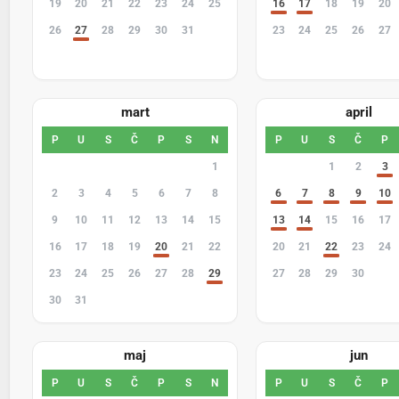
19
20
21
22
23
24
25
16
17
18
19
20
26
27
28
29
30
31
1
23
24
25
26
27
2
3
4
5
6
7
8
2
3
4
5
6
mart
april
P
U
S
Č
P
S
N
P
U
S
Č
P
23
24
25
26
27
28
1
30
31
1
2
3
2
3
4
5
6
7
8
6
7
8
9
10
9
10
11
12
13
14
15
13
14
15
16
17
16
17
18
19
20
21
22
20
21
22
23
24
23
24
25
26
27
28
29
27
28
29
30
1
30
31
1
2
3
4
5
4
5
6
7
8
maj
jun
P
U
S
Č
P
S
N
P
U
S
Č
P