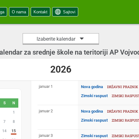
oga
O nama
Kontakt
Sajtovi
Izaberite kalendar
alendar za srednje škole na teritoriji AP Vojvo
2026
januar 1
Nova godina
DRŽAVNI PRAZNIK
Zimski raspust
ZIMSKI RASPUS
S
N
januar 2
Nova godina
DRŽAVNI PRAZNIK
31
1
Zimski raspust
ZIMSKI RASPUS
7
8
14
15
januar 3
Zimski raspust
ZIMSKI RASPUS