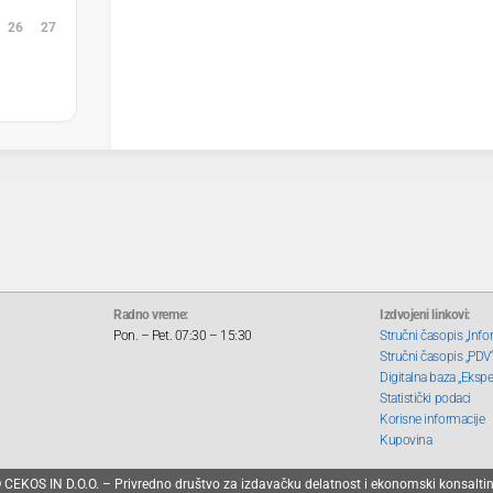
26
27
2
3
9
10
Radno vreme:
Izdvojeni linkovi:
Pon. – Pet. 07:30 – 15:30
Stručni časopis „Info
Stručni časopis „PDV
Digitalna baza „Ekspe
Statistički podaci
Korisne informacije
Kupovina
 CEKOS IN D.O.O. – Privredno društvo za izdavačku delatnost i ekonomski konsalti