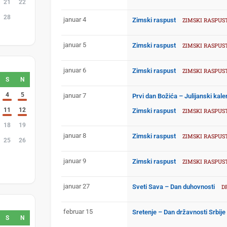
21
22
28
1
januar 4
Zimski raspust
ZIMSKI RASPUS
7
8
januar 5
Zimski raspust
ZIMSKI RASPUS
januar 6
Zimski raspust
ZIMSKI RASPUS
S
N
4
5
januar 7
Prvi dan Božića – Julijanski kal
11
12
Zimski raspust
ZIMSKI RASPUS
18
19
januar 8
Zimski raspust
ZIMSKI RASPUS
25
26
2
3
januar 9
Zimski raspust
ZIMSKI RASPUS
9
10
januar 27
Sveti Sava – Dan duhovnosti
D
februar 15
Sretenje – Dan državnosti Srbije
S
N