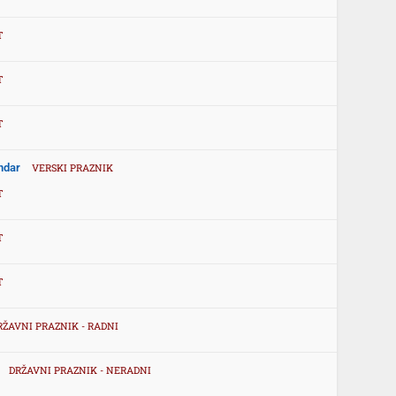
T
T
T
endar
VERSKI PRAZNIK
T
T
T
RŽAVNI PRAZNIK - RADNI
DRŽAVNI PRAZNIK - NERADNI