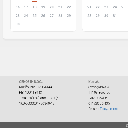
16
17
18
19
20
21
22
21
22
23
24
25
23
24
25
26
27
28
29
28
29
30
31
1
30
1
2
3
4
5
6
4
5
6
7
8
CEKOS IN D.O.O.:
Kontakt:
Matični broj: 17064444
Svetogorska 28
PIB: 100118943
11103 Beograd
Tekući račun (Banca Intesa):
PAK: 106406
160-6000001780340-43
011/30 35 435
Email:
office@cekos.rs
©