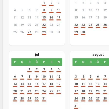
27
28
29
30
1
2
3
1
2
3
4
5
4
5
6
7
8
9
10
8
9
10
11
12
11
12
13
14
15
16
17
15
16
17
18
19
18
19
20
21
22
23
24
22
23
24
25
26
25
26
27
28
29
30
31
29
30
1
2
3
1
2
3
4
5
6
7
6
7
8
9
10
jul
avgust
P
U
S
Č
P
S
N
P
U
S
Č
P
29
30
1
2
3
4
5
27
28
29
30
31
6
7
8
9
10
11
12
3
4
5
6
7
13
14
15
16
17
18
19
10
11
12
13
14
20
21
22
23
24
25
26
17
18
19
20
21
27
28
29
30
31
1
2
24
25
26
27
28
3
4
5
6
7
8
9
31
1
2
3
4