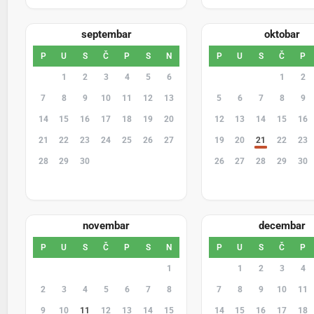
septembar
oktobar
P
U
S
Č
P
S
N
P
U
S
Č
P
31
1
2
3
4
5
6
28
29
30
1
2
7
8
9
10
11
12
13
5
6
7
8
9
14
15
16
17
18
19
20
12
13
14
15
16
21
22
23
24
25
26
27
19
20
21
22
23
28
29
30
1
2
3
4
26
27
28
29
30
5
6
7
8
9
10
11
2
3
4
5
6
novembar
decembar
P
U
S
Č
P
S
N
P
U
S
Č
P
26
27
28
29
30
31
1
30
1
2
3
4
2
3
4
5
6
7
8
7
8
9
10
11
9
10
11
12
13
14
15
14
15
16
17
18