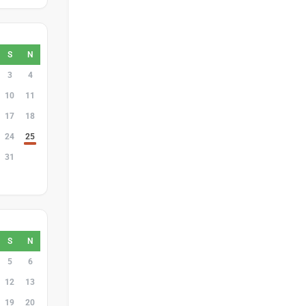
S
N
3
4
10
11
17
18
24
25
31
1
7
8
S
N
5
6
12
13
19
20