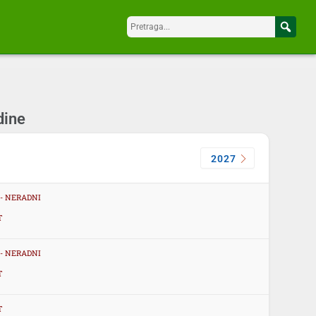
dine
2027
 - NERADNI
T
 - NERADNI
T
T