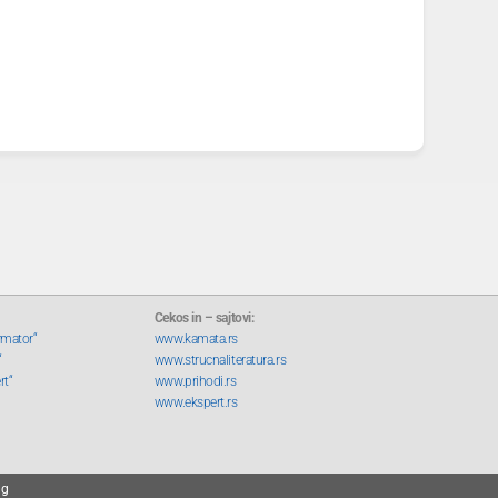
Cekos in – sajtovi:
rmator“
www.kamata.rs
“
www.strucnaliteratura.rs
rt“
www.prihodi.rs
www.ekspert.rs
ng