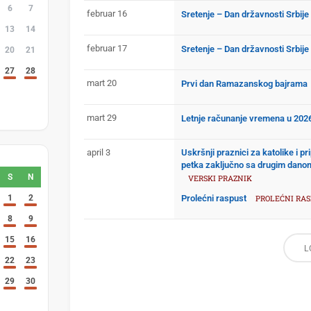
6
7
februar 16
Sretenje – Dan državnosti Srbije
13
14
februar 17
Sretenje – Dan državnosti Srbije
20
21
27
28
mart 20
Prvi dan Ramazanskog bajrama
4
5
11
12
mart 29
Letnje računanje vremena u 2026
april 3
Uskršnji praznici za katolike i p
petka zaključno sa drugim dan
S
N
VERSKI PRAZNIK
1
2
Prolećni raspust
PROLEĆNI RA
8
9
15
16
L
22
23
29
30
5
6