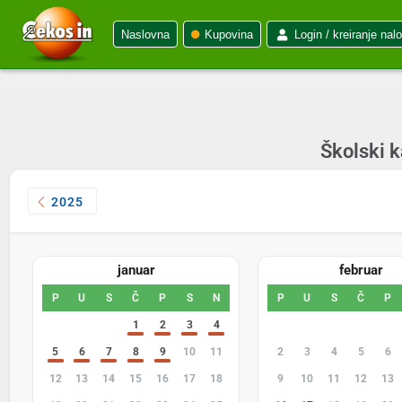
Naslovna
Kupovina
Login / kreiranje nal
Školski k
2025
januar
februar
P
U
S
Č
P
S
N
P
U
S
Č
P
29
30
31
1
2
3
4
26
27
28
29
30
5
6
7
8
9
10
11
2
3
4
5
6
12
13
14
15
16
17
18
9
10
11
12
13