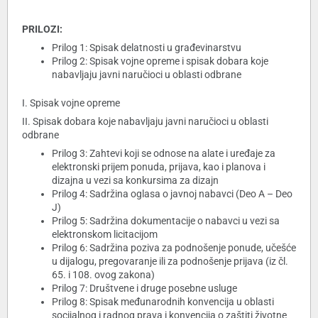
PRILOZI:
Prilog 1: Spisak delatnosti u građevinarstvu
Prilog 2: Spisak vojne opreme i spisak dobara koje
nabavljaju javni naručioci u oblasti odbrane
I. Spisak vojne opreme
II. Spisak dobara koje nabavljaju javni naručioci u oblasti
odbrane
Prilog 3: Zahtevi koji se odnose na alate i uređaje za
elektronski prijem ponuda, prijava, kao i planova i
dizajna u vezi sa konkursima za dizajn
Prilog 4: Sadržina oglasa o javnoj nabavci (Deo A – Deo
J)
Prilog 5: Sadržina dokumentacije o nabavci u vezi sa
elektronskom licitacijom
Prilog 6: Sadržina poziva za podnošenje ponude, učešće
u dijalogu, pregovaranje ili za podnošenje prijava (iz čl.
65. i 108. ovog zakona)
Prilog 7: Društvene i druge posebne usluge
Prilog 8: Spisak međunarodnih konvencija u oblasti
socijalnog i radnog prava i konvencija o zaštiti životne