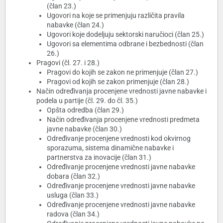
(član 23.)
Ugovori na koje se primenjuju različita pravila
nabavke (član 24.)
Ugovori koje dodeljuju sektorski naručioci (član 25.)
Ugovori sa elementima odbrane i bezbednosti (član
26.)
Pragovi (čl. 27. i 28.)
Pragovi do kojih se zakon ne primenjuje (član 27.)
Pragovi od kojih se zakon primenjuje (član 28.)
Način određivanja procenjene vrednosti javne nabavke i
podela u partije (čl. 29. do čl. 35.)
Opšta odredba (član 29.)
Način određivanja procenjene vrednosti predmeta
javne nabavke (član 30.)
Određivanje procenjene vrednosti kod okvirnog
sporazuma, sistema dinamične nabavke i
partnerstva za inovacije (član 31.)
Određivanje procenjene vrednosti javne nabavke
dobara (član 32.)
Određivanje procenjene vrednosti javne nabavke
usluga (član 33.)
Određivanje procenjene vrednosti javne nabavke
radova (član 34.)