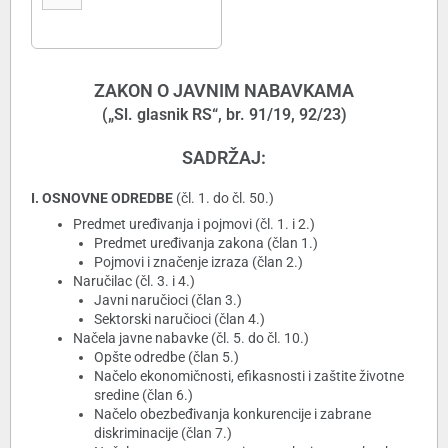
ZAKON O JAVNIM NABAVKAMA
(„Sl. glasnik RS“, br. 91/19, 92/23)
SADRŽAJ:
I. OSNOVNE ODREDBE
(čl. 1. do čl. 50.)
Predmet uređivanja i pojmovi (čl. 1. i 2.)
Predmet uređivanja zakona (član 1.)
Pojmovi i značenje izraza (član 2.)
Naručilac (čl. 3. i 4.)
Javni naručioci (član 3.)
Sektorski naručioci (član 4.)
Načela javne nabavke (čl. 5. do čl. 10.)
Opšte odredbe (član 5.)
Načelo ekonomičnosti, efikasnosti i zaštite životne
sredine (član 6.)
Načelo obezbeđivanja konkurencije i zabrane
diskriminacije (član 7.)