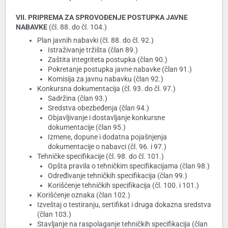
VII. PRIPREMA ZA SPROVOĐENJE POSTUPKA JAVNE
NABAVKE
(čl. 88. do čl. 104.)
Plan javnih nabavki (čl. 88. do čl. 92.)
Istraživanje tržišta (član 89.)
Zaštita integriteta postupka (član 90.)
Pokretanje postupka javne nabavke (član 91.)
Komisija za javnu nabavku (član 92.)
Konkursna dokumentacija (čl. 93. do čl. 97.)
Sadržina (član 93.)
Sredstva obezbeđenja (član 94.)
Objavljivanje i dostavljanje konkursne
dokumentacije (član 95.)
Izmene, dopune i dodatna pojašnjenja
dokumentacije o nabavci (čl. 96. i 97.)
Tehničke specifikacije (čl. 98. do čl. 101.)
Opšta pravila o tehničkim specifikacijama (član 98.)
Određivanje tehničkih specifikacija (član 99.)
Korišćenje tehničkih specifikacija (čl. 100. i 101.)
Korišćenje oznaka (član 102.)
Izveštaj o testiranju, sertifikat i druga dokazna sredstva
(član 103.)
Stavljanje na raspolaganje tehničkih specifikacija (član