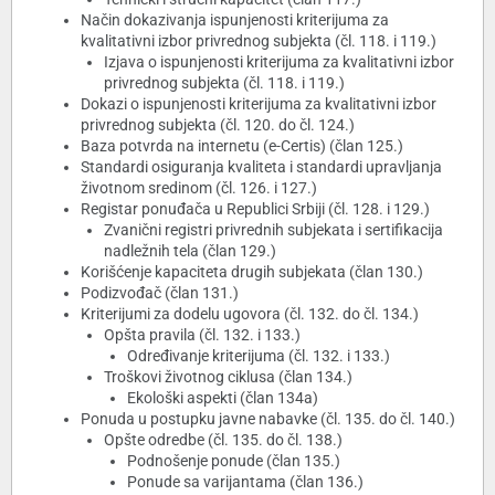
Način dokazivanja ispunjenosti kriterijuma za
kvalitativni izbor privrednog subjekta (čl. 118. i 119.)
Izjava o ispunjenosti kriterijuma za kvalitativni izbor
privrednog subjekta (čl. 118. i 119.)
Dokazi o ispunjenosti kriterijuma za kvalitativni izbor
privrednog subjekta (čl. 120. do čl. 124.)
Baza potvrda na internetu (e-Certis) (član 125.)
Standardi osiguranja kvaliteta i standardi upravljanja
životnom sredinom (čl. 126. i 127.)
Registar ponuđača u Republici Srbiji (čl. 128. i 129.)
Zvanični registri privrednih subjekata i sertifikacija
nadležnih tela (član 129.)
Korišćenje kapaciteta drugih subjekata (član 130.)
Podizvođač (član 131.)
Kriterijumi za dodelu ugovora (čl. 132. do čl. 134.)
Opšta pravila (čl. 132. i 133.)
Određivanje kriterijuma (čl. 132. i 133.)
Troškovi životnog ciklusa (član 134.)
Ekološki aspekti (član 134a)
Ponuda u postupku javne nabavke (čl. 135. do čl. 140.)
Opšte odredbe (čl. 135. do čl. 138.)
Podnošenje ponude (član 135.)
Ponude sa varijantama (član 136.)