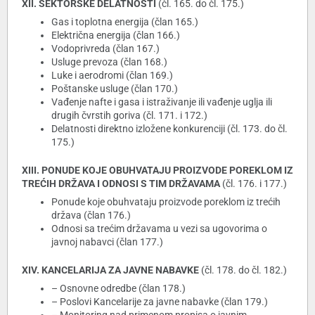
XII. SEKTORSKE DELATNOSTI
(čl. 165. do čl. 175.)
Gas i toplotna energija (član 165.)
Električna energija (član 166.)
Vodoprivreda (član 167.)
Usluge prevoza (član 168.)
Luke i aerodromi (član 169.)
Poštanske usluge (član 170.)
Vađenje nafte i gasa i istraživanje ili vađenje uglja ili
drugih čvrstih goriva (čl. 171. i 172.)
Delatnosti direktno izložene konkurenciji (čl. 173. do čl.
175.)
XIII. PONUDE KOJE OBUHVATAJU PROIZVODE POREKLOM IZ
TREĆIH DRŽAVA I ODNOSI S TIM DRŽAVAMA
(čl. 176. i 177.)
Ponude koje obuhvataju proizvode poreklom iz trećih
država (član 176.)
Odnosi sa trećim državama u vezi sa ugovorima o
javnoj nabavci (član 177.)
XIV. KANCELARIJA ZA JAVNE NABAVKE
(čl. 178. do čl. 182.)
– Osnovne odredbe (član 178.)
– Poslovi Kancelarije za javne nabavke (član 179.)