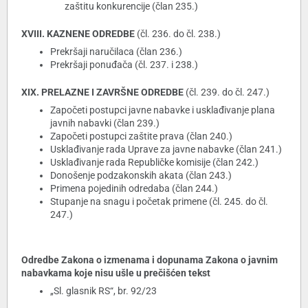
zaštitu konkurencije (član 235.)
XVIII. KAZNENE ODREDBE
(čl. 236. do čl. 238.)
Prekršaji naručilaca (član 236.)
Prekršaji ponuđača (čl. 237. i 238.)
XIX. PRELAZNE I ZAVRŠNE ODREDBE
(čl. 239. do čl. 247.)
Započeti postupci javne nabavke i usklađivanje plana
javnih nabavki (član 239.)
Započeti postupci zaštite prava (član 240.)
Usklađivanje rada Uprave za javne nabavke (član 241.)
Usklađivanje rada Republičke komisije (član 242.)
Donošenje podzakonskih akata (član 243.)
Primena pojedinih odredaba (član 244.)
Stupanje na snagu i početak primene (čl. 245. do čl.
247.)
Odredbe Zakona o izmenama i dopunama Zakona o javnim
nabavkama koje nisu ušle u prečišćen tekst
„Sl. glasnik RS“, br. 92/23