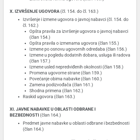
X. IZVRŠENJE UGOVORA
(čl. 154. do čl. 163.)
Izvršenje i izmene ugovora o javnoj nabavci (čl. 154. do
čl. 162.)
Opšta pravila za izvršenje ugovora o javnoj nabavci
(član 154.)
Opšta pravila o izmenama ugovora (član 155.)
Izmene po osnovu ugovornih odredaba (član 156.)
Izmene u pogledu dodatnih dobara, usluga ili radova
(član 157.)
Izmene usled nepredviđenih okolnosti (član 158.)
Promena ugovorne strane (član 159.)
Povećanje obima nabavke (član 160.)
Zamena podizvođača (član 161.)
Shodna primena (član 162.)
Raskid ugovora (član 163.)
XI. JAVNE NABAVKE U OBLASTI ODBRANE I
BEZBEDNOSTI
(član 164.)
Predmet javne nabavke u oblasti odbrane i bezbednosti
(član 164.)