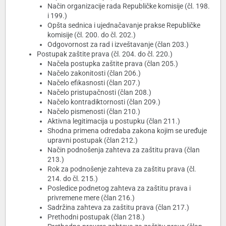
Način organizacije rada Republičke komisije (čl. 198.
i 199.)
Opšta sednica i ujednačavanje prakse Republičke
komisije (čl. 200. do čl. 202.)
Odgovornost za rad i izveštavanje (član 203.)
Postupak zaštite prava (čl. 204. do čl. 220.)
Načela postupka zaštite prava (član 205.)
Načelo zakonitosti (član 206.)
Načelo efikasnosti (član 207.)
Načelo pristupačnosti (član 208.)
Načelo kontradiktornosti (član 209.)
Načelo pismenosti (član 210.)
Aktivna legitimacija u postupku (član 211.)
Shodna primena odredaba zakona kojim se uređuje
upravni postupak (član 212.)
Način podnošenja zahteva za zaštitu prava (član
213.)
Rok za podnošenje zahteva za zaštitu prava (čl.
214. do čl. 215.)
Posledice podnetog zahteva za zaštitu prava i
privremene mere (član 216.)
Sadržina zahteva za zaštitu prava (član 217.)
Prethodni postupak (član 218.)