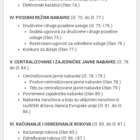
Elektronski katalozi (član 74.)
IV. POSEBNI REŽIMI NABAVKE
(čl. 75. do čl. 77.)
Društvene i druge posebne usluge (čl. 75. i 76.)
Dodela ugovora za društvene i druge posebne
usluge (član 75.)
Rezervisani ugovori za određene usluge (član 76.)
Konkurs za dizajn (član 77.)
V. CENTRALIZOVANE I ZAJEDNIČKE JAVNE NABAVKE
(čl. 78.
do čl. 84.)
Centralizovane javne nabavke (čl. 78. i 79.)
Poslovi centralizovane javne nabavke (član 78.)
Telo za centralizovane javne nabavke (član 79.)
Povremene zajedničke nabavke (član 80.)
Nabavka naručioca u koju su uključeni naručioci iz
različitih država članica Evropske unije (čl. 81. do čl.
84.)
VI. RAČUNANJE I ODREĐIVANJE ROKOVA
(čl. 85. do čl. 87.)
Računanje rokova (član 85.)
Određivanje rokova (čl. 86. i 87.)