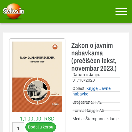
Zakon o javnim
nabavkama
(prečišćen tekst,
novembar 2023.)
Datum izdanja:
31/10/2023
Oblast:
Knjige
,
Javne
nabavke
Broj strana: 172
Format knjige: A5
1,100.00
RSD
Media: Štampano izdanje
Dodaj u korpu