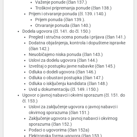
Važenje ponude (član 137.)
Troškovi pripremanja ponude (član 138.)
Prijem i otvaranje ponuda (čl. 139. i 140.)
Prijem ponuda (član 139.).
Otvaranje ponuda (član 140.)
Dodela ugovora (čl. 141. do čl. 150.)
Pregled i stručna ocena ponuda i prijava (član 141.)
Dodatna objašnjenja, kontrola i dopuštene ispravke
(član 142.)
Neuobičajeno niska ponuda (član 143.)
Uslovi za dodelu ugovora (član 144.)
Izveštaj o postupku javne nabavke (član 145.)
Odluka o dodeli ugovora (član 146.)
Odluka o obustavi postupka (član 147.)
Odluka o isključenju kandidata (član 148.)
Uvid u dokumentaciju (čl. 149. i 150.)
Ugovor o javnoj nabavci i okvirni sporazum (čl. 151. do
čl. 153.)
Uslovi za zaključenje ugovora o javnoj nabavci i
okvirnog sporazuma (član 151.)
Zaključenje ugovora o javnoj nabavci i okvirnog
sporazuma (član 152.)
Podaci o ugovorima (član 152a)
Elektronska forma ugovora (član 153.)