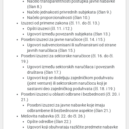
Načelo transparentnosti postupka javne nabavke
(član 8.)
Načelo jednakosti privrednih subjekata (član 9.)
Načelo proporcionalnosti (član 10.)
Izuzeci od primene zakona (čl. 11. do čl. 13.)
Opšti izuzeci (čl. 11. i 12.)
Ugovori između povezanih subjekata (član 13.)
Posebni izuzeci za javne naručioce (čl. 14. i 15.)
Ugovori subvencionisani ili sufinansirani od strane
javnih naručilaca (član 15.)
Posebni izuzeci za sektorske naručioce (čl. 16. do čl.
19.)
Ugovori između sektorskih naručilaca i povezanih
društava (član 17.)
Ugovori koji se dodeljuju zajedničkom poduhvatu
(joint venture) ili sektorskom naručiocu koji je
sastavni deo zajedničkog poduhvata (čl. 18. i 19.)
Posebni izuzeci u oblasti odbrane i bezbednosti (čl. 20. i
21.)
Posebni izuzeci za javne nabavke koje imaju
odbrambene ili bezbednosne aspekte (član 21.)
Mešovita nabavka (čl. 22. do čl. 26.)
Opšte odredbe (član 22.)
Ugovori koji obuhvataju različite predmete nabavke