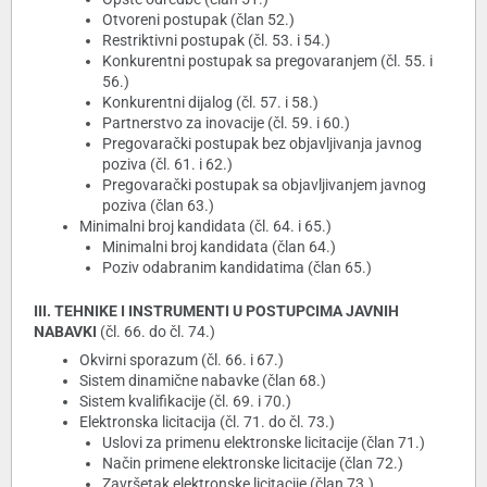
Otvoreni postupak (član 52.)
Restriktivni postupak (čl. 53. i 54.)
Konkurentni postupak sa pregovaranjem (čl. 55. i
56.)
Konkurentni dijalog (čl. 57. i 58.)
Partnerstvo za inovacije (čl. 59. i 60.)
Pregovarački postupak bez objavljivanja javnog
poziva (čl. 61. i 62.)
Pregovarački postupak sa objavljivanjem javnog
poziva (član 63.)
Minimalni broj kandidata (čl. 64. i 65.)
Minimalni broj kandidata (član 64.)
Poziv odabranim kandidatima (član 65.)
III. TEHNIKE I INSTRUMENTI U POSTUPCIMA JAVNIH
NABAVKI
(čl. 66. do čl. 74.)
Okvirni sporazum (čl. 66. i 67.)
Sistem dinamične nabavke (član 68.)
Sistem kvalifikacije (čl. 69. i 70.)
Elektronska licitacija (čl. 71. do čl. 73.)
Uslovi za primenu elektronske licitacije (član 71.)
Način primene elektronske licitacije (član 72.)
Završetak elektronske licitacije (član 73.)