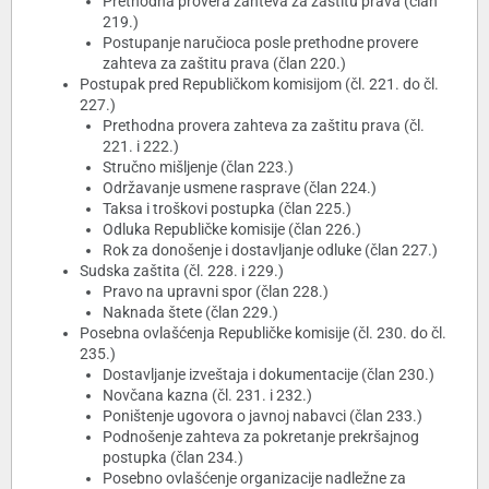
Prethodna provera zahteva za zaštitu prava (član
219.)
Postupanje naručioca posle prethodne provere
zahteva za zaštitu prava (član 220.)
Postupak pred Republičkom komisijom (čl. 221. do čl.
227.)
Prethodna provera zahteva za zaštitu prava (čl.
221. i 222.)
Stručno mišljenje (član 223.)
Održavanje usmene rasprave (član 224.)
Taksa i troškovi postupka (član 225.)
Odluka Republičke komisije (član 226.)
Rok za donošenje i dostavljanje odluke (član 227.)
Sudska zaštita (čl. 228. i 229.)
Pravo na upravni spor (član 228.)
Naknada štete (član 229.)
Posebna ovlašćenja Republičke komisije (čl. 230. do čl.
235.)
Dostavljanje izveštaja i dokumentacije (član 230.)
Novčana kazna (čl. 231. i 232.)
Poništenje ugovora o javnoj nabavci (član 233.)
Podnošenje zahteva za pokretanje prekršajnog
postupka (član 234.)
Posebno ovlašćenje organizacije nadležne za