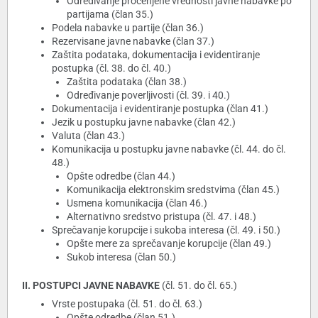
Određivanje procenjene vrednosti javne nabavke po
partijama (član 35.)
Podela nabavke u partije (član 36.)
Rezervisane javne nabavke (član 37.)
Zaštita podataka, dokumentacija i evidentiranje
postupka (čl. 38. do čl. 40.)
Zaštita podataka (član 38.)
Određivanje poverljivosti (čl. 39. i 40.)
Dokumentacija i evidentiranje postupka (član 41.)
Jezik u postupku javne nabavke (član 42.)
Valuta (član 43.)
Komunikacija u postupku javne nabavke (čl. 44. do čl.
48.)
Opšte odredbe (član 44.)
Komunikacija elektronskim sredstvima (član 45.)
Usmena komunikacija (član 46.)
Alternativno sredstvo pristupa (čl. 47. i 48.)
Sprečavanje korupcije i sukoba interesa (čl. 49. i 50.)
Opšte mere za sprečavanje korupcije (član 49.)
Sukob interesa (član 50.)
II. POSTUPCI JAVNE NABAVKE
(čl. 51. do čl. 65.)
Vrste postupaka (čl. 51. do čl. 63.)
Opšte odredbe (član 51.)