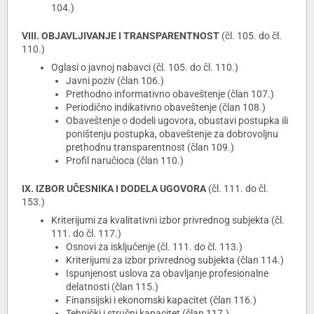
104.)
VIII. OBJAVLJIVANJE I TRANSPARENTNOST
(čl. 105. do čl.
110.)
Oglasi o javnoj nabavci (čl. 105. do čl. 110.)
Javni poziv (član 106.)
Prethodno informativno obaveštenje (član 107.)
Periodično indikativno obaveštenje (član 108.)
Obaveštenje o dodeli ugovora, obustavi postupka ili
poništenju postupka, obaveštenje za dobrovoljnu
prethodnu transparentnost (član 109.)
Profil naručioca (član 110.)
IX. IZBOR UČESNIKA I DODELA UGOVORA
(čl. 111. do čl.
153.)
Kriterijumi za kvalitativni izbor privrednog subjekta (čl.
111. do čl. 117.)
Osnovi za isključenje (čl. 111. do čl. 113.)
Kriterijumi za izbor privrednog subjekta (član 114.)
Ispunjenost uslova za obavljanje profesionalne
delatnosti (član 115.)
Finansijski i ekonomski kapacitet (član 116.)
Tehnički i stručni kapacitet (član 117.)