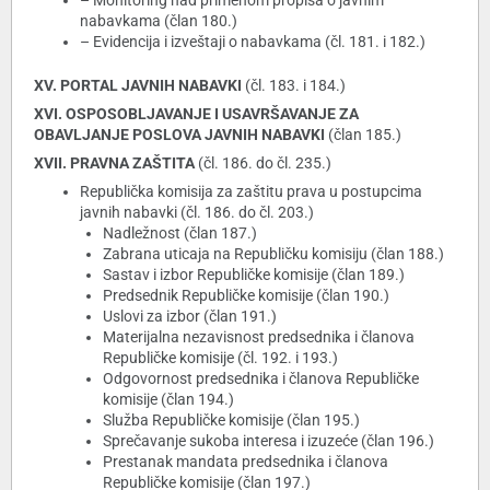
– Monitoring nad primenom propisa o javnim
nabavkama (član 180.)
– Evidencija i izveštaji o nabavkama (čl. 181. i 182.)
XV. PORTAL JAVNIH NABAVKI
(čl. 183. i 184.)
XVI. OSPOSOBLJAVANJE I USAVRŠAVANJE ZA
OBAVLJANJE POSLOVA JAVNIH NABAVKI
(član 185.)
XVII. PRAVNA ZAŠTITA
(čl. 186. do čl. 235.)
Republička komisija za zaštitu prava u postupcima
javnih nabavki (čl. 186. do čl. 203.)
Nadležnost (član 187.)
Zabrana uticaja na Republičku komisiju (član 188.)
Sastav i izbor Republičke komisije (član 189.)
Predsednik Republičke komisije (član 190.)
Uslovi za izbor (član 191.)
Materijalna nezavisnost predsednika i članova
Republičke komisije (čl. 192. i 193.)
Odgovornost predsednika i članova Republičke
komisije (član 194.)
Služba Republičke komisije (član 195.)
Sprečavanje sukoba interesa i izuzeće (član 196.)
Prestanak mandata predsednika i članova
Republičke komisije (član 197.)