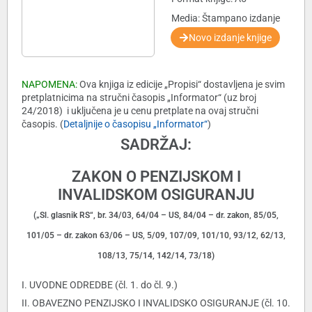
Media: Štampano izdanje
Novo izdanje knjige
NAPOMENA:
Ova knjiga iz edicije „Propisi“ dostavljena je svim
pretplatnicima na stručni časopis „Informator“ (uz broj
24/2018) i uključena je u cenu pretplate na ovaj stručni
časopis. (
Detaljnije o časopisu „Informator“
)
SADRŽAJ:
ZAKON O PENZIJSKOM I
INVALIDSKOM OSIGURANJU
(„Sl. glasnik RS“, br. 34/03, 64/04 – US, 84/04 – dr. zakon, 85/05,
101/05 – dr. zakon 63/06 – US, 5/09, 107/09, 101/10, 93/12, 62/13,
108/13, 75/14, 142/14, 73/18)
I. UVODNE ODREDBE (čl. 1. do čl. 9.)
II. OBAVEZNO PENZIJSKO I INVALIDSKO OSIGURANJE (čl. 10.