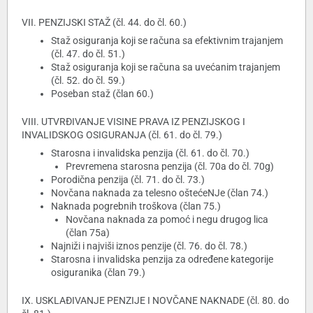
VII. PENZIJSKI STAŽ (čl. 44. do čl. 60.)
Staž osiguranja koji se računa sa efektivnim trajanjem
(čl. 47. do čl. 51.)
Staž osiguranja koji se računa sa uvećanim trajanjem
(čl. 52. do čl. 59.)
Poseban staž (član 60.)
VIII. UTVRĐIVANJE VISINE PRAVA IZ PENZIJSKOG I
INVALIDSKOG OSIGURANJA (čl. 61. do čl. 79.)
Starosna i invalidska penzija (čl. 61. do čl. 70.)
Prevremena starosna penzija (čl. 70a do čl. 70g)
Porodična penzija (čl. 71. do čl. 73.)
Novčana naknada za telesno oštećeNJe (član 74.)
Naknada pogrebnih troškova (član 75.)
Novčana naknada za pomoć i negu drugog lica
(član 75a)
Najniži i najviši iznos penzije (čl. 76. do čl. 78.)
Starosna i invalidska penzija za određene kategorije
osiguranika (član 79.)
IX. USKLAĐIVANJE PENZIJE I NOVČANE NAKNADE (čl. 80. do