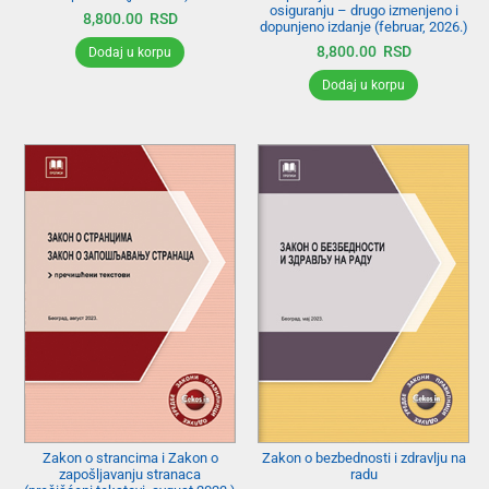
osiguranju – drugo izmenjeno i
8,800.00
RSD
dopunjeno izdanje (februar, 2026.)
8,800.00
RSD
Dodaj u korpu
Dodaj u korpu
Zakon o strancima i Zakon o
Zakon o bezbednosti i zdravlju na
zapošljavanju stranaca
radu