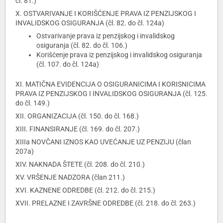
čl. 81.)
X. OSTVARIVANJE I KORIŠĆENJE PRAVA IZ PENZIJSKOG I
INVALIDSKOG OSIGURANJA (čl. 82. do čl. 124a)
Ostvarivanje prava iz penzijskog i invalidskog
osiguranja (čl. 82. do čl. 106.)
Korišćenje prava iz penzijskog i invalidskog osiguranja
(čl. 107. do čl. 124a)
XI. MATIČNA EVIDENCIJA O OSIGURANICIMA I KORISNICIMA
PRAVA IZ PENZIJSKOG I INVALIDSKOG OSIGURANJA (čl. 125.
do čl. 149.)
XII. ORGANIZACIJA (čl. 150. do čl. 168.)
XIII. FINANSIRANJE (čl. 169. do čl. 207.)
XIIIa NOVČANI IZNOS KAO UVEĆANJE UZ PENZIJU (član
207a)
XIV. NAKNADA ŠTETE (čl. 208. do čl. 210.)
XV. VRŠENJE NADZORA (član 211.)
XVI. KAZNENE ODREDBE (čl. 212. do čl. 215.)
XVII. PRELAZNE I ZAVRŠNE ODREDBE (čl. 218. do čl. 263.)