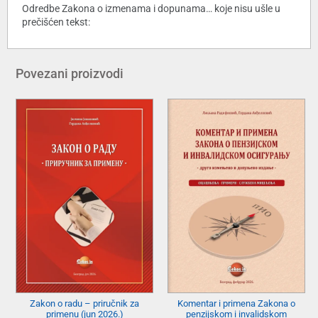
Odredbe Zakona o izmenama i dopunama… koje nisu ušle u
prečišćen tekst:
Povezani proizvodi
Zakon o radu – priručnik za
Komentar i primena Zakona o
primenu (jun 2026.)
penzijskom i invalidskom