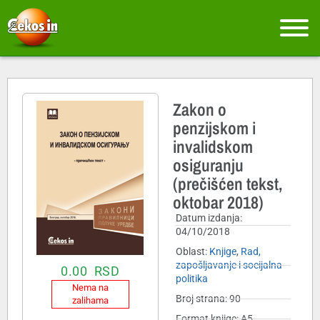
Zakon o
penzijskom i
invalidskom
osiguranju
(prečišćen tekst,
oktobar 2018)
Datum izdanja:
04/10/2018
Oblast:
Knjige
,
Rad,
zapošljavanje i socijalna
0.00
RSD
politika
Nema na
Broj strana: 90
zalihama
Format knjige: A5