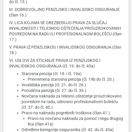
do čl. 15.)
III. DOBROVOLJNO PENZIJSKO I INVALIDSKO OSIGURANJE
(član 16.)
IV. LICA KOJIMA SE OBEZBEĐUJU PRAVA ZA SLUČAJ
INVALIDNOSTI I TELESNOG OŠTEĆENJA PROUZROKOVANIH
POVREDOM NA RADU ILI PROFESIONALNOM BOLEŠĆU (član
17.)
V. PRAVA IZ PENZIJSKOG I INVALIDSKOG OSIGURANJA (član
18.)
VI. USLOVI ZA STICANJE PRAVA IZ PENZIJSKOG I
INVALIDSKOG OSIGURANJA (čl. 19. do čl. 43a)
Starosna penzija (čl. 19. i čl. 19a)
Prevremena starosna penzija (čl. 19b do čl. 20.)
Invalidska penzija (čl. 21. do čl. 26.)
Porodična penzija (čl. 27. do čl. 36.)
Novčana naknada za telesno oštećenje prouzrokovano
povredom na radu, odnosno profesionalnom bolešću
(čl. 37. do čl. 40.)
Pravo na naknadu pogrebnih troškova (član 41.)
Pravo na novčanu naknadu za pomoć i negu drugog
lica (član 41a)
Određene kategorije osiguranika (čl. 42. do čl. 43a)