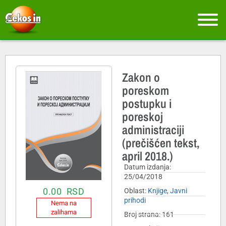
Zakon o
poreskom
postupku i
poreskoj
administraciji
(prečišćen tekst,
april 2018.)
Datum izdanja:
25/04/2018
0.00
RSD
Oblast:
Knjige
,
Javni
prihodi
Nema na
zalihama
Broj strana: 161