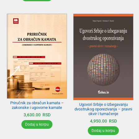
Priručnik za obračun kamata –
Ugovori Srbije o izbegavanju
zakonske i ugovorne kamate
dvostrukog oporezivanja – pravni
okvir i tumačenje
3,630.00
RSD
4,950.00
RSD
Dodaj u korpu
Dodaj u korpu