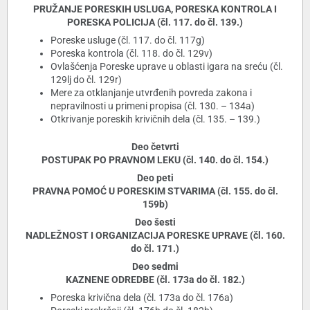
PRUŽANJE PORESKIH USLUGA, PORESKA KONTROLA I
PORESKA POLICIJA (čl. 117. do čl. 139.)
Poreske usluge (čl. 117. do čl. 117g)
Poreska kontrola (čl. 118. do čl. 129v)
Ovlašćenja Poreske uprave u oblasti igara na sreću (čl.
129lj do čl. 129r)
Mere za otklanjanje utvrđenih povreda zakona i
nepravilnosti u primeni propisa (čl. 130. – 134a)
Otkrivanje poreskih krivičnih dela (čl. 135. – 139.)
Deo četvrti
POSTUPAK PO PRAVNOM LEKU (čl. 140. do čl. 154.)
Deo peti
PRAVNA POMOĆ U PORESKIM STVARIMA (čl. 155. do čl.
159b)
Deo šesti
NADLEŽNOST I ORGANIZACIJA PORESKE UPRAVE (čl. 160.
do čl. 171.)
Deo sedmi
KAZNENE ODREDBE (čl. 173a do čl. 182.)
Poreska krivična dela (čl. 173a do čl. 176a)