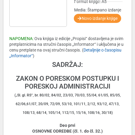
Format knjige: A5
Media: Štampano izdanje
Novo izdanje knjige
NAPOMENA:
Ova knjiga iz edicije „Propisi“ dostavljena je svim
pretplatnicima na stručni časopis „Informator“ i uključena je u
cenu pretplate na ovaj stručni časopis. (
Detaljnije o časopisu
„Informator“
)
SADRŽAJ:
ZAKON O PORESKOM POSTUPKU I
PORESKOJ ADMINISTRACIJI
(„Sl. gl. RS“, br. 80/02, 84/02, 23/03, 70/03, 55/04, 61/05, 85/05,
62/06,61/07, 20/09, 72/09, 53/10, 101/11, 2/12, 93/12, 47/13,
108/13, 68/14, 105/14, 112/15, 15/16, 108/16, 30/18)
Deo prvi
OSNOVNE ODREDBE (čl. 1. do čl. 32.)