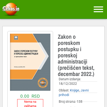
Zakon o
poreskom
postupku i
poreskoj
administraciji
(prečišćen tekst,
decembar 2022.)
Datum izdanja:
18/12/2022
Oblast:
Knjige
,
Javni
prihodi
0.00
RSD
Broj strana: 138
Nema na
zalihama