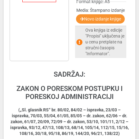
Format knjige: A5
Media: Štampano izdanje
Novo izdanje knjige
Ova knjiga iz edicije
"Propisi" uključena je
u cenu pretplate na
stručni časopis
"Informator".
SADRŽAJ:
ZAKON O PORESKOM POSTUPKU I
PORESKOJ ADMINISTRACIJI
(„Sl. glasnik RS“ br. 80/02, 84/02 – ispravka, 23/03 –
ispravka, 70/03, 55/04, 61/05, 85/05 – dr. zakon, 62/06 – dr.
zakon, 61/07, 20/09, 72/09 – dr. zakon, 53/10, 101/11, 2/12 –
ispravka, 93/12, 47/13, 108/13, 68/14, 105/14, 112/15, 15/16,
108/16, 30/18, 95/18, 86/19, 144/20, 96/21, 138/22)