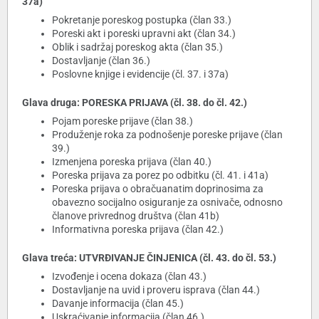
37a)
Pokretanje poreskog postupka (član 33.)
Poreski akt i poreski upravni akt (član 34.)
Oblik i sadržaj poreskog akta (član 35.)
Dostavljanje (član 36.)
Poslovne knjige i evidencije (čl. 37. i 37a)
Glava druga: PORESKA PRIJAVA (čl. 38. do čl. 42.)
Pojam poreske prijave (član 38.)
Produženje roka za podnošenje poreske prijave (član
39.)
Izmenjena poreska prijava (član 40.)
Poreska prijava za porez po odbitku (čl. 41. i 41a)
Poreska prijava o obračuanatim doprinosima za
obavezno socijalno osiguranje za osnivače, odnosno
članove privrednog društva (član 41b)
Informativna poreska prijava (član 42.)
Glava treća: UTVRĐIVANJE ČINJENICA (čl. 43. do čl. 53.)
Izvođenje i ocena dokaza (član 43.)
Dostavljanje na uvid i proveru isprava (član 44.)
Davanje informacija (član 45.)
Uskraćivanje informacija (član 46.)