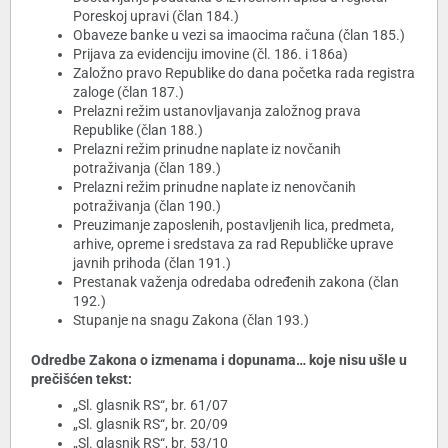
Poreskoj upravi (član 184.)
Obaveze banke u vezi sa imaocima računa (član 185.)
Prijava za evidenciju imovine (čl. 186. i 186a)
Založno pravo Republike do dana početka rada registra
zaloge (član 187.)
Prelazni režim ustanovljavanja založnog prava
Republike (član 188.)
Prelazni režim prinudne naplate iz novčanih
potraživanja (član 189.)
Prelazni režim prinudne naplate iz nenovčanih
potraživanja (član 190.)
Preuzimanje zaposlenih, postavljenih lica, predmeta,
arhive, opreme i sredstava za rad Republičke uprave
javnih prihoda (član 191.)
Prestanak važenja odredaba određenih zakona (član
192.)
Stupanje na snagu Zakona (član 193.)
Odredbe Zakona o izmenama i dopunama… koje nisu ušle u
prečišćen tekst:
„Sl. glasnik RS“, br. 61/07
„Sl. glasnik RS“, br. 20/09
„Sl. glasnik RS“, br. 53/10