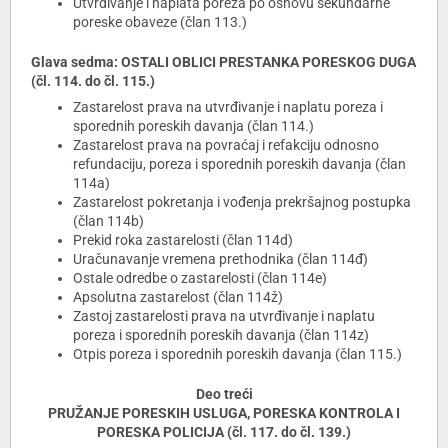
Utvrđivanje i naplata poreza po osnovu sekundarne
poreske obaveze (član 113.)
Glava sedma: OSTALI OBLICI PRESTANKA PORESKOG DUGA
(čl. 114. do čl. 115.)
Zastarelost prava na utvrđivanje i naplatu poreza i
sporednih poreskih davanja (član 114.)
Zastarelost prava na povraćaj i refakciju odnosno
refundaciju, poreza i sporednih poreskih davanja (član
114a)
Zastarelost pokretanja i vođenja prekršajnog postupka
(član 114b)
Prekid roka zastarelosti (član 114d)
Uračunavanje vremena prethodnika (član 114đ)
Ostale odredbe o zastarelosti (član 114e)
Apsolutna zastarelost (član 114ž)
Zastoj zastarelosti prava na utvrđivanje i naplatu
poreza i sporednih poreskih davanja (član 114z)
Otpis poreza i sporednih poreskih davanja (član 115.)
Deo treći
PRUŽANJE PORESKIH USLUGA, PORESKA KONTROLA I
PORESKA POLICIJA (čl. 117. do čl. 139.)