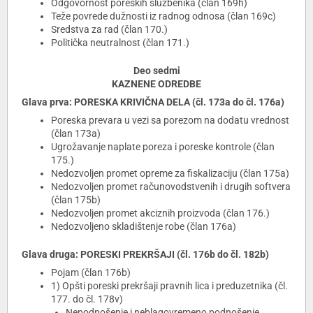
Odgovornost poreskih službenika (član 169h)
Teže povrede dužnosti iz radnog odnosa (član 169c)
Sredstva za rad (član 170.)
Politička neutralnost (član 171.)
Deo sedmi
KAZNENE ODREDBE
Glava prva: PORESKA KRIVIČNA DELA (čl. 173a do čl. 176a)
Poreska prevara u vezi sa porezom na dodatu vrednost
(član 173a)
Ugrožavanje naplate poreza i poreske kontrole (član
175.)
Nedozvoljen promet opreme za fiskalizaciju (član 175a)
Nedozvoljen promet računovodstvenih i drugih softvera
(član 175b)
Nedozvoljen promet akciznih proizvoda (član 176.)
Nedozvoljeno skladištenje robe (član 176a)
Glava druga: PORESKI PREKRŠAJI (čl. 176b do čl. 182b)
Pojam (član 176b)
1) Opšti poreski prekršaji pravnih lica i preduzetnika (čl.
177. do čl. 178v)
Nepodnošenje i neblagovremeno podnošenje