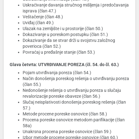
Uskraćivanje davanja stručnog mišljenja i predočavanja
isprava (član 47.)
Veštačenje (član 48.)
Uviđaj (član 49.)
Ulazak na zemljište i u prostorije (član 50.)
Dokazivanje u poreskom postupku (član 51.)
Dokazivanje da se stvar drži u svojstvu založnog
poverioca (član 52.)
Povraćaj u pređašnje stanje (član 53.)
Glava četvrta: UTVRĐIVANJE POREZA (čl. 54. do čl. 63.)
Pojam utvrđivanja poreza (član 54.)
Način donošenja poreskog rešenja o utvrđivanju poreza
(član 55.)
Nedonošenje rešenja o utvrđivanju poreza u slučaju
revalorizacije poreske obaveze (član 56.)
Slučaj neisplativosti donošenja poreskog rešenja (član
57.)
Metode procene poreske osnovice (član 58.)
Procena poreske osnovice metodom parifikacije (član
58a)
Unakrsna procena poreske osnovice (član 59.)
Izbor metode procene poreske osnovice (član 60.)