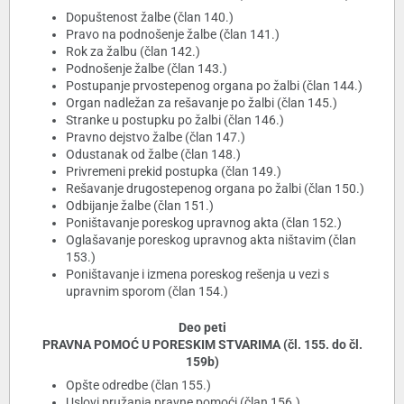
Dopuštenost žalbe (član 140.)
Pravo na podnošenje žalbe (član 141.)
Rok za žalbu (član 142.)
Podnošenje žalbe (član 143.)
Postupanje prvostepenog organa po žalbi (član 144.)
Organ nadležan za rešavanje po žalbi (član 145.)
Stranke u postupku po žalbi (član 146.)
Pravno dejstvo žalbe (član 147.)
Odustanak od žalbe (član 148.)
Privremeni prekid postupka (član 149.)
Rešavanje drugostepenog organa po žalbi (član 150.)
Odbijanje žalbe (član 151.)
Poništavanje poreskog upravnog akta (član 152.)
Oglašavanje poreskog upravnog akta ništavim (član
153.)
Poništavanje i izmena poreskog rešenja u vezi s
upravnim sporom (član 154.)
Deo peti
PRAVNA POMOĆ U PORESKIM STVARIMA (čl. 155. do čl.
159b)
Opšte odredbe (član 155.)
Uslovi pružanja pravne pomoći (član 156.)