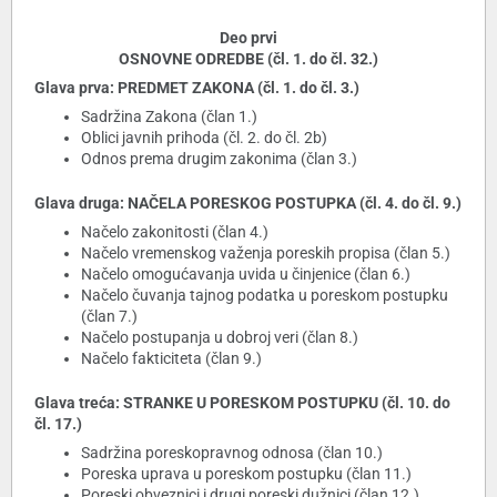
Deo prvi
OSNOVNE ODREDBE (čl. 1. do čl. 32.)
Glava prva: PREDMET ZAKONA (čl. 1. do čl. 3.)
Sadržina Zakona (član 1.)
Oblici javnih prihoda (čl. 2. do čl. 2b)
Odnos prema drugim zakonima (član 3.)
Glava druga: NAČELA PORESKOG POSTUPKA (čl. 4. do čl. 9.)
Načelo zakonitosti (član 4.)
Načelo vremenskog važenja poreskih propisa (član 5.)
Načelo omogućavanja uvida u činjenice (član 6.)
Načelo čuvanja tajnog podatka u poreskom postupku
(član 7.)
Načelo postupanja u dobroj veri (član 8.)
Načelo fakticiteta (član 9.)
Glava treća: STRANKE U PORESKOM POSTUPKU (čl. 10. do
čl. 17.)
Sadržina poreskopravnog odnosa (član 10.)
Poreska uprava u poreskom postupku (član 11.)
Poreski obveznici i drugi poreski dužnici (član 12.)