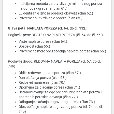
Indicijarna metoda za utvrđivanje minimalnog poreza
na dohodak građana (član 61.)
Evidentiranje iznosa poreske obaveze (član 62.)
Privremeno utvrđivanje poreza (član 63.)
Glava peta: NAPLATA POREZA (čl. 64. do čl. 112.)
Poglavlje prvo: OPŠTE O NAPLATI POREZA (čl. 64. do čl. 66.)
Vrste naplate poreza (član 64.)
Dospelost (član 65.)
Privremene mere obezbeđenja naplate poreza (član 66.)
Poglavlje drugo: REDOVNA NAPLATA POREZA (čl. 67. do čl.
74b)
Oblici redovne naplate poreza (član 67.)
Dan plaćanja poreza (član 68.)
Redosled namirenja (član 70.)
Opomena za plaćanje poreza (član 71.)
Ustanovljavanje zaloge pre prinudne naplate poreza i
sporednih poreskih davanja (član 72.)
Odlaganje plaćanja dugovanog poreza (član 73.)
Obezbeđenje naplate dugovanog poreza (čl. 74. do čl.
74b)