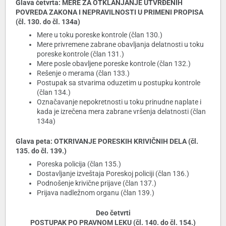
Glava četvrta: MERE ZA OTKLANJANJE UTVRĐENIH
POVREDA ZAKONA I NEPRAVILNOSTI U PRIMENI PROPISA
(čl. 130. do čl. 134a)
Mere u toku poreske kontrole (član 130.)
Mere privremene zabrane obavljanja delatnosti u toku
poreske kontrole (član 131.)
Mere posle obavljene poreske kontrole (član 132.)
Rešenje o merama (član 133.)
Postupak sa stvarima oduzetim u postupku kontrole
(član 134.)
Označavanje nepokretnosti u toku prinudne naplate i
kada je izrečena mera zabrane vršenja delatnosti (član
134a)
Glava peta: OTKRIVANJE PORESKIH KRIVIČNIH DELA (čl.
135. do čl. 139.)
Poreska policija (član 135.)
Dostavljanje izveštaja Poreskoj policiji (član 136.)
Podnošenje krivične prijave (član 137.)
Prijava nadležnom organu (član 139.)
Deo četvrti
POSTUPAK PO PRAVNOM LEKU (čl. 140. do čl. 154.)