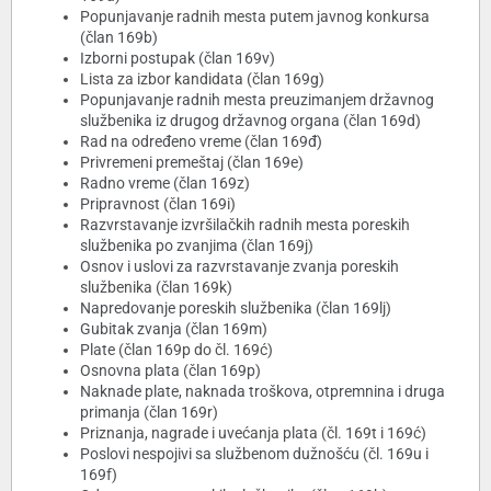
Popunjavanje radnih mesta putem javnog konkursa
(član 169b)
Izborni postupak (član 169v)
Lista za izbor kandidata (član 169g)
Popunjavanje radnih mesta preuzimanjem državnog
službenika iz drugog državnog organa (član 169d)
Rad na određeno vreme (član 169đ)
Privremeni premeštaj (član 169e)
Radno vreme (član 169z)
Pripravnost (član 169i)
Razvrstavanje izvršilačkih radnih mesta poreskih
službenika po zvanjima (član 169j)
Osnov i uslovi za razvrstavanje zvanja poreskih
službenika (član 169k)
Napredovanje poreskih službenika (član 169lj)
Gubitak zvanja (član 169m)
Plate (član 169p do čl. 169ć)
Osnovna plata (član 169p)
Naknade plate, naknada troškova, otpremnina i druga
primanja (član 169r)
Priznanja, nagrade i uvećanja plata (čl. 169t i 169ć)
Poslovi nespojivi sa službenom dužnošću (čl. 169u i
169f)