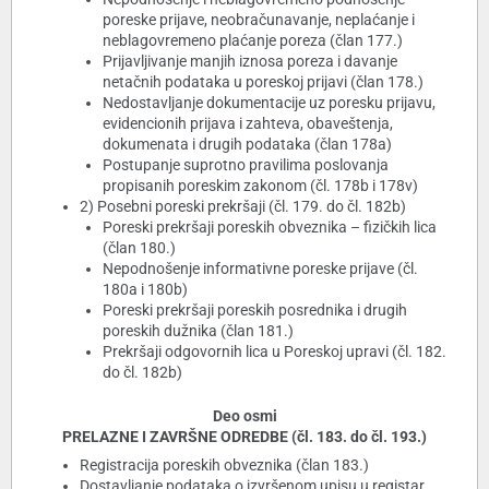
poreske prijave, neobračunavanje, neplaćanje i
neblagovremeno plaćanje poreza (član 177.)
Prijavljivanje manjih iznosa poreza i davanje
netačnih podataka u poreskoj prijavi (član 178.)
Nedostavljanje dokumentacije uz poresku prijavu,
evidencionih prijava i zahteva, obaveštenja,
dokumenata i drugih podataka (član 178a)
Postupanje suprotno pravilima poslovanja
propisanih poreskim zakonom (čl. 178b i 178v)
2) Posebni poreski prekršaji (čl. 179. do čl. 182b)
Poreski prekršaji poreskih obveznika – fizičkih lica
(član 180.)
Nepodnošenje informativne poreske prijave (čl.
180a i 180b)
Poreski prekršaji poreskih posrednika i drugih
poreskih dužnika (član 181.)
Prekršaji odgovornih lica u Poreskoj upravi (čl. 182.
do čl. 182b)
Deo osmi
PRELAZNE I ZAVRŠNE ODREDBE (čl. 183. do čl. 193.)
Registracija poreskih obveznika (član 183.)
Dostavljanje podataka o izvršenom upisu u registar