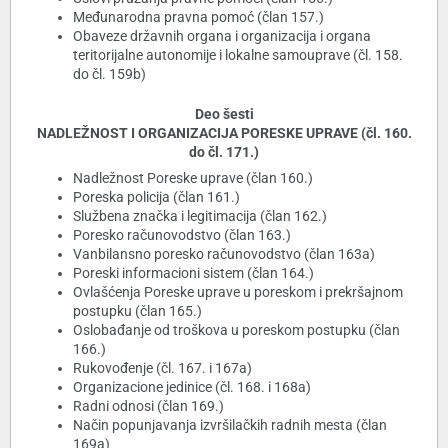
Međunarodna pravna pomoć (član 157.)
Obaveze državnih organa i organizacija i organa
teritorijalne autonomije i lokalne samouprave (čl. 158.
do čl. 159b)
Deo šesti
NADLEŽNOST I ORGANIZACIJA PORESKE UPRAVE (čl. 160.
do čl. 171.)
Nadležnost Poreske uprave (član 160.)
Poreska policija (član 161.)
Službena značka i legitimacija (član 162.)
Poresko računovodstvo (član 163.)
Vanbilansno poresko računovodstvo (član 163a)
Poreski informacioni sistem (član 164.)
Ovlašćenja Poreske uprave u poreskom i prekršajnom
postupku (član 165.)
Oslobađanje od troškova u poreskom postupku (član
166.)
Rukovođenje (čl. 167. i 167a)
Organizacione jedinice (čl. 168. i 168a)
Radni odnosi (član 169.)
Način popunjavanja izvršilačkih radnih mesta (član
169a)