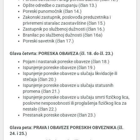
Opšte odredbe o zastupanju (član 13.)
Poreski punomoćnik (član 14.)
Zakonski zastupnik, poslovođa preduzetnika i
privremeni staralac zaostavštine (član 15.)
Zastupnik po službenoj dužnosti (član 16.)
Branilac po službenoj dužnosti (član 16a)
Poreski savetnik (član 17.)
Glava četvrta: PORESKA OBAVEZA (čl. 18. do čl. 23.)
Pojam i nastanak poreske obaveze (član 18.)
Ispunjenje poreske obaveze (član 19.)
Ispunjenje poreske obaveze u slučaju likvidacije ili
stečaja (član 20.)
Ispunjenje poreske obaveze u slučaju statusnih
promena (član 21.)
Ispunjenje poreske obaveze u slučaju smrti fizičkog lica,
poslovne nesposobnosti ili proglašenja fizičkog lica za
nestalo (član 22.)
Prestanak poreske obaveze (član 23.)
Glava peta: PRAVA I OBAVEZE PORESKIH OBVEZNIKA (čl.
24. i 25.)