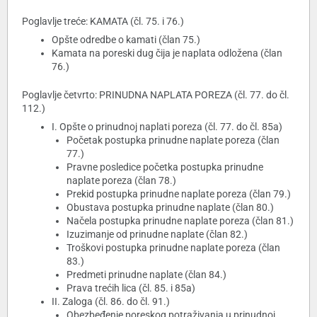
Poglavlje treće: KAMATA (čl. 75. i 76.)
Opšte odredbe o kamati (član 75.)
Kamata na poreski dug čija je naplata odložena (član
76.)
Poglavlje četvrto: PRINUDNA NAPLATA POREZA (čl. 77. do čl.
112.)
I. Opšte o prinudnoj naplati poreza (čl. 77. do čl. 85a)
Početak postupka prinudne naplate poreza (član
77.)
Pravne posledice početka postupka prinudne
naplate poreza (član 78.)
Prekid postupka prinudne naplate poreza (član 79.)
Obustava postupka prinudne naplate (član 80.)
Načela postupka prinudne naplate poreza (član 81.)
Izuzimanje od prinudne naplate (član 82.)
Troškovi postupka prinudne naplate poreza (član
83.)
Predmeti prinudne naplate (član 84.)
Prava trećih lica (čl. 85. i 85a)
II. Zaloga (čl. 86. do čl. 91.)
Obezbeđenje poreskog potraživanja u prinudnoj