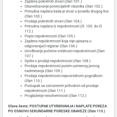
Zaplena pokretnih stvari (član 101.)
Obaveštavanje potencijalnih vlasnika (član 102.)
Prinudna naplata kada je stvar u posedu drugog lica
(član 103.)
Prodaja pokretnih stvari (član 104.)
Prinudna naplata iz nepokretnosti (čl. 105. do čl.
112.)
Popis nepokretnosti (član 105.)
Zaplena nepokretnosti koja nije upisana u
odgovarajući registar (član 106.)
Utvrđivanje početne vrednosti nepokretnosti (član
107.)
Opšte o prodaji nepokretnosti (član 108.)
Prodaja nepokretnosti putem usmenog javnog
nadmetanja (član 109.)
Prodaja nepokretnosti neposrednom pogodbom
(član 110.)
Postupak sa ostvarenim prihodom od prodaje
nepokretnosti (član 111.)
Proglašenje nesolventnosti (član 112.)
Glava šesta: POSTUPAK UTVRĐIVANJA I NAPLATE POREZA
PO OSNOVU SEKUNDARNE PORESKE OBAVEZE (član 113.)