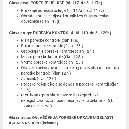
Glava prva: PORESKE USLUGE (čl. 117. do čl. 117g)
Pružanje poreskih usluga (čl. 117a do čl. 117v)
Obrada poreske prijave i drugih izveštaja poreskog
obveznika (član 117g)
Glava druga: PORESKA KONTROLA (čl. 118. do čl. 129b)
Plan poreske kontrole (član 118.)
Pojam poreske kontrole (član 123.)
Otpočinjanje poreske kontrole (član 124.)
Mesto poreske kontrole (član 125.)
Vreme poreske kontrole (član 126.)
Obaveza učestvovanja poreskog obveznika u postupku
poreske kontrole (član 127.)
Zapisnik (član 128.)
Poresko rešenje koje se donosi u poreskoj kontroli (član
129.)
Utvrđivanje poreske obaveze licu koje obavlja
neregistrovanu, odnosno neprijavljenu delatnost (čl.
129a do čl. 129v)
Glava treća: OVLAŠĆENJA PORESKE UPRAVE U OBLASTI
IGARA NA SREĆU (brisana)