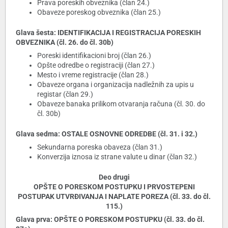
Prava poreskih obveznika (član 24.)
Obaveze poreskog obveznika (član 25.)
Glava šesta: IDENTIFIKACIJA I REGISTRACIJA PORESKIH
OBVEZNIKA (čl. 26. do čl. 30b)
Poreski identifikacioni broj (član 26.)
Opšte odredbe o registraciji (član 27.)
Mesto i vreme registracije (član 28.)
Obaveze organa i organizacija nadležnih za upis u
registar (član 29.)
Obaveze banaka prilikom otvaranja računa (čl. 30. do
čl. 30b)
Glava sedma: OSTALE OSNOVNE ODREDBE (čl. 31. i 32.)
Sekundarna poreska obaveza (član 31.)
Konverzija iznosa iz strane valute u dinar (član 32.)
Deo drugi
OPŠTE O PORESKOM POSTUPKU I PRVOSTEPENI
POSTUPAK UTVRĐIVANJA I NAPLATE POREZA (čl. 33. do čl.
115.)
Glava prva: OPŠTE O PORESKOM POSTUPKU (čl. 33. do čl.