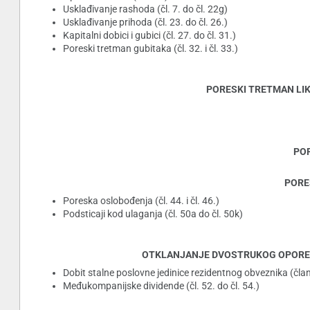
Usklađivanje rashoda (čl. 7. do čl. 22g)
Usklađivanje prihoda (čl. 23. do čl. 26.)
Kapitalni dobici i gubici (čl. 27. do čl. 31.)
Poreski tretman gubitaka (čl. 32. i čl. 33.)
PORESKI TRETMAN LIKVI
POR
PORES
Poreska oslobođenja (čl. 44. i čl. 46.)
Podsticaji kod ulaganja (čl. 50a do čl. 50k)
OTKLANJANJE DVOSTRUKOG OPOREZIVA
Dobit stalne poslovne jedinice rezidentnog obveznika (član
Međukompanijske dividende (čl. 52. do čl. 54.)