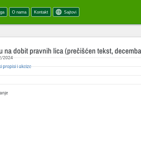
oga
O nama
Kontakt
Sajtovi
 na dobit pravnih lica (prečišćen tekst, decemba
2/2024
i propisi i akcize
anje