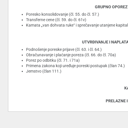
GRUPNO OPOREZIVA
Poresko konsolidovanje (čl. 55. do čl. 57.)
Transferne cene (čl. 59. do čl. 61v)
Kamata „van dohvata ruke“ i sprečavanje utanjene kapitali
UTVRĐIVANJE I NAPLATA P
Podnošenje poreske prijave (čl. 63. i čl. 64.)
Obračunavanje i plaćanje poreza (čl. 66. do čl. 70a)
Porez po odbitku (čl. 71. i 71a)
Primena zakona koji uređuje poreski postupak (član 74.)
Jemstvo (član 111.)
K
PRELAZNE I 