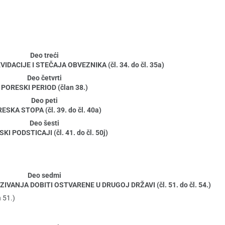
Deo treći
DACIJE I STEČAJA OBVEZNIKA (čl. 34. do čl. 35a)
Deo četvrti
PORESKI PERIOD (član 38.)
Deo peti
ESKA STOPA (čl. 39. do čl. 40a)
Deo šesti
KI PODSTICAJI (čl. 41. do čl. 50j)
Deo sedmi
NJA DOBITI OSTVARENE U DRUGOJ DRŽAVI (čl. 51. do čl. 54.)
 51.)