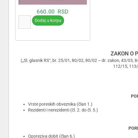
660.00
RSD
Dodaj u korpu
ZAKON O P
(„Sl. glasnik RS“, br. 25/01, 80/02, 80/02 – dr. zakon, 43/03,
112/15, 113/
POR
Vrste poreskih obveznika (član 1.)
Rezidenti i nerezidenti (čl. 2. do čl. 5.)
PORE
Oporeziva dobit (član 6.)