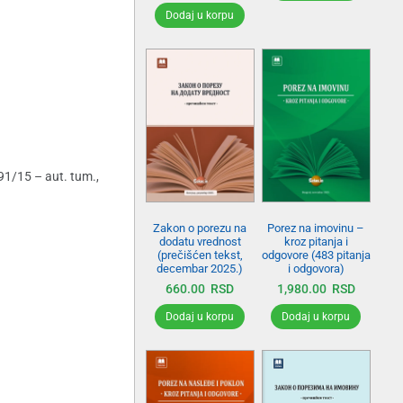
Dodaj u korpu
91/15 – aut. tum.,
Zakon o porezu na
Porez na imovinu –
dodatu vrednost
kroz pitanja i
(prečišćen tekst,
odgovore (483 pitanja
decembar 2025.)
i odgovora)
660.00
RSD
1,980.00
RSD
Dodaj u korpu
Dodaj u korpu