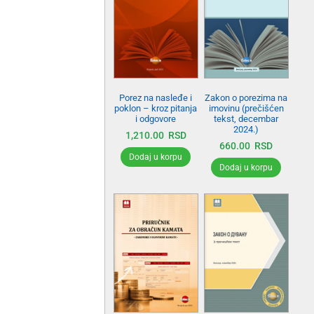
Zakon o porezima na
Porez na nasleđe i
imovinu (prečišćen
poklon – kroz pitanja
tekst, decembar
i odgovore
2024.)
1,210.00
RSD
660.00
RSD
Dodaj u korpu
Dodaj u korpu