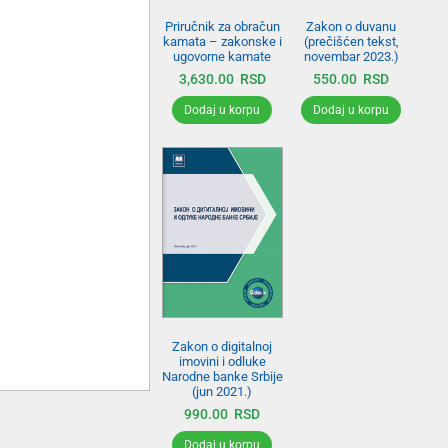
Priručnik za obračun
Zakon o duvanu
kamata – zakonske i
(prečišćen tekst,
ugovorne kamate
novembar 2023.)
3,630.00
RSD
550.00
RSD
Dodaj u korpu
Dodaj u korpu
Zakon o digitalnoj
imovini i odluke
Narodne banke Srbije
(jun 2021.)
990.00
RSD
Dodaj u korpu