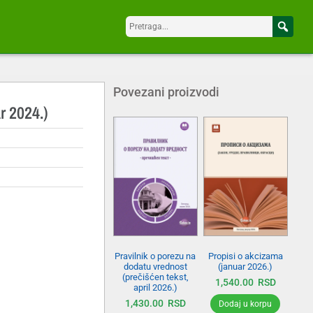
Povezani proizvodi
r 2024.)
Pravilnik o porezu na
Propisi o akcizama
dodatu vrednost
(januar 2026.)
(prečišćen tekst,
1,540.00
RSD
april 2026.)
1,430.00
RSD
Dodaj u korpu