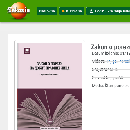
Naslovna
Kupovina
Login / kreiranje nal
Zakon o porezu
Datum izdanja:
01/1
Oblast:
Knjige
,
Poresk
Broj strana: 46
Format knjige: A5
Media: Štampano izd