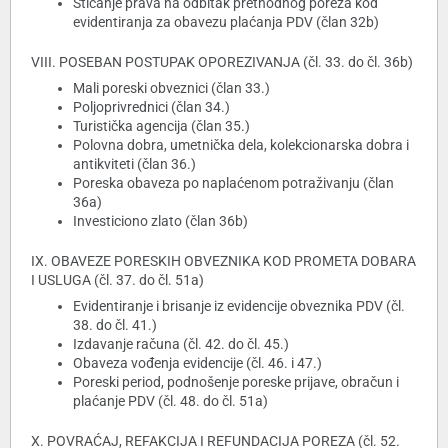
Sticanje prava na odbitak prethodnog poreza kod
evidentiranja za obavezu plaćanja PDV (član 32b)
VIII. POSEBAN POSTUPAK OPOREZIVANJA (čl. 33. do čl. 36b)
Mali poreski obveznici (član 33.)
Poljoprivrednici (član 34.)
Turistička agencija (član 35.)
Polovna dobra, umetnička dela, kolekcionarska dobra i
antikviteti (član 36.)
Poreska obaveza po naplaćenom potraživanju (član
36a)
Investiciono zlato (član 36b)
IX. OBAVEZE PORESKIH OBVEZNIKA KOD PROMETA DOBARA
I USLUGA (čl. 37. do čl. 51a)
Evidentiranje i brisanje iz evidencije obveznika PDV (čl.
38. do čl. 41.)
Izdavanje računa (čl. 42. do čl. 45.)
Obaveza vođenja evidencije (čl. 46. i 47.)
Poreski period, podnošenje poreske prijave, obračun i
plaćanje PDV (čl. 48. do čl. 51a)
X. POVRAĆAJ, REFAKCIJA I REFUNDACIJA POREZA (čl. 52.