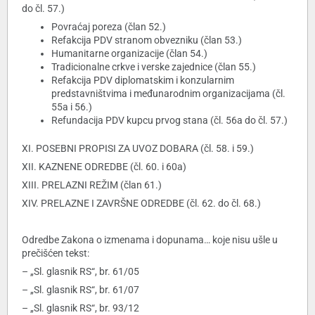
do čl. 57.)
Povraćaj poreza (član 52.)
Refakcija PDV stranom obvezniku (član 53.)
Humanitarne organizacije (član 54.)
Tradicionalne crkve i verske zajednice (član 55.)
Refakcija PDV diplomatskim i konzularnim
predstavništvima i međunarodnim organizacijama (čl.
55a i 56.)
Refundacija PDV kupcu prvog stana (čl. 56a do čl. 57.)
XI. POSEBNI PROPISI ZA UVOZ DOBARA (čl. 58. i 59.)
XII. KAZNENE ODREDBE (čl. 60. i 60a)
XIII. PRELAZNI REŽIM (član 61.)
XIV. PRELAZNE I ZAVRŠNE ODREDBE (čl. 62. do čl. 68.)
Odredbe Zakona o izmenama i dopunama… koje nisu ušle u
prečišćen tekst:
– „Sl. glasnik RS“, br. 61/05
– „Sl. glasnik RS“, br. 61/07
– „Sl. glasnik RS“, br. 93/12