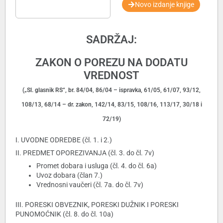
Novo izdanje knjige
SADRŽAJ:
ZAKON O POREZU NA DODATU
VREDNOST
(„Sl. glasnik RS“, br. 84/04, 86/04 – ispravka, 61/05, 61/07, 93/12,
108/13, 68/14 – dr. zakon, 142/14, 83/15, 108/16, 113/17, 30/18 i
72/19)
I. UVODNE ODREDBE (čl. 1. i 2.)
II. PREDMET OPOREZIVANJA (čl. 3. do čl. 7v)
Promet dobara i usluga (čl. 4. do čl. 6a)
Uvoz dobara (član 7.)
Vrednosni vaučeri (čl. 7a. do čl. 7v)
III. PORESKI OBVEZNIK, PORESKI DUŽNIK I PORESKI
PUNOMOĆNIK (čl. 8. do čl. 10a)