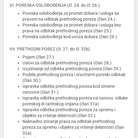
VI. PORESKA OSLOBOĐENJA (čl. 24. do čl. 26.)
Poreska oslobođenja za promet dobara i usluga sa
pravom na odbitak prethodnog poreza (član 24.)
Poreska oslobođenja za promet dobara i usluga bez
prava na odbitak prethodnog poreza (član 25.)
Poreska oslobođenja kod uvoza dobara (član 26.)
VII. PRETHODNI POREZ (čl. 27. do čl. 32b)
Pojam (član 27.)
Uslovi za odbitak prethodnog poreza (član 28.)
Izuzimanje od odbitka prethodnog poreza (član 29.)
Podela prethodnog poreza i srazmerni poreski odbitak
(član 30.)
Ispravka odbitka prethodnog poreza kod izmene
osnovice (član 31.)
Ispravka odbitka prethodnog poreza na osnovu odluke
poreskog ili carinskog organa (član 31a)
Ispravka odbitka prethodnog poreza za opremu i
objekte za vršenje delatnosti (član 32.)
Naknadno sticanje prava na odbitak prethodnog
poreza za opremu i objekte za vršenje delatnosti (član
32a)