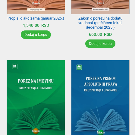
Propisi o akcizama (januar 2026.)
Zakon o porezu na dodatu
vrednost (prečišćen tekst,
1,540.00
RSD
decembar 2025.)
660.00
RSD
Dodaj u korpu
Dodaj u korpu