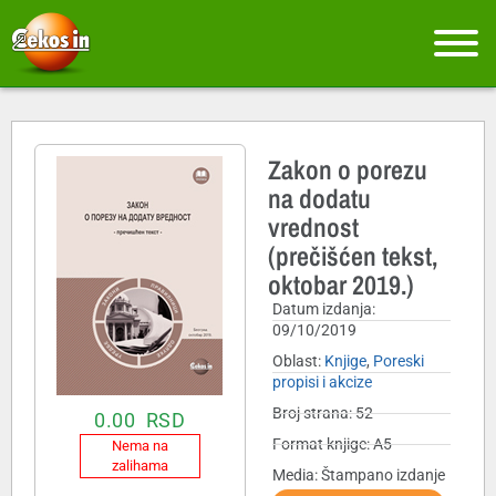
Zakon o porezu
na dodatu
vrednost
(prečišćen tekst,
oktobar 2019.)
Datum izdanja:
09/10/2019
Oblast:
Knjige
,
Poreski
propisi i akcize
Broj strana: 52
0.00
RSD
Format knjige: A5
Nema na
zalihama
Media: Štampano izdanje