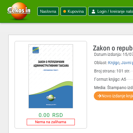
Naslovna
Kupovina
Login / kreiranje nal
Zakon o republ
Datum izdanja:
15/0
Oblast:
Knjige
,
Javni 
Broj strana: 101 str.
Format knjige: A5
Media: Štampano izd
Novo izdanje knj
0.00
RSD
Nema na zalihama