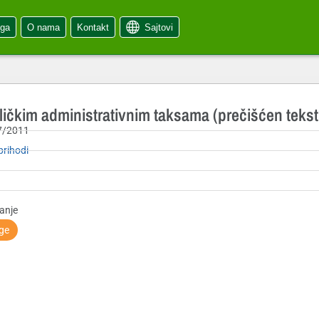
oga
O nama
Kontakt
Sajtovi
ičkim administrativnim taksama (prečišćen tekst,
7/2011
prihodi
anje
ige