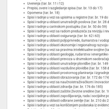
Uverenja (tar. br. 11 i 12)
Prepisi, overe i razgledanje spisa (tar. br. 13 do 17)
Opomena (tar. br. 18)
Spisi i radnje u vezi sa upisima u registre (tar. br. 19 do
Spisi i radnje u oblasti unutrašnjih poslova (tar. br. 28 
Spisi i radnje u carinskom postupku (tar. br. 50 do 59)
Spisi i radnje u vezi sa radom preduzeća za reviziju i revi
Spisi i radnje u oblasti osiguranja (tar. br. 62 i 63)
Spisi i radnje u oblasti poljoprivrede, šumarstva i vodop
Spisi i radnje u oblasti ekonomije i regionalnog razvoja 
Spisi i radnje u vezi sa pravima intelektualne svojine (t
Spisi i radnje u oblasti geologije, rudarstva i energetike
Spisi i radnje u oblasti prevoza u drumskom saobraćaju
Spisi i radnje u oblasti unutrašnje plovidbe (tar. br. 14
Spisi i radnje u oblasti vazdušne plovidbe (tar. br. 158 
Spisi i radnje u oblasti prostornog planiranja i izgradnje
Spisi i radnje u oblasti obrazovanja (tar. br. 172 do 174
Spisi i radnje u vezi sa naučnoistraživačkom i inovacio
Spisi i radnje u oblasti zdravlja (tar. br. 176 do 185)
Spisi i radnje u oblasti zaštite životne sredine (tar. br.
Spisi i radnje u oblasti zapošljavanja, rada i socijalne po
Spisi i radnje u oblasti odbrane zemlje (tar. br. 210 do 
Spisi i radnje u vezi sa korišćenjem podataka iz evidenci