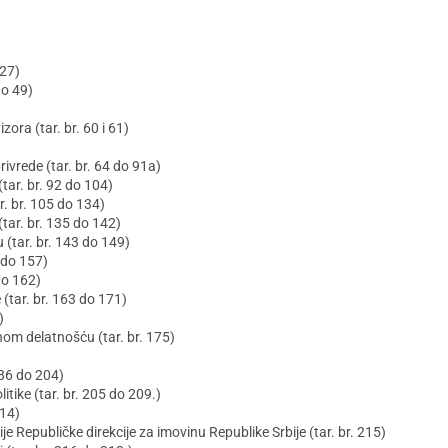
 27)
do 49)
zora (tar. br. 60 i 61)
rivrede (tar. br. 64 do 91a)
(tar. br. 92 do 104)
ar. br. 105 do 134)
 (tar. br. 135 do 142)
 (tar. br. 143 do 149)
9 do 157)
do 162)
 (tar. br. 163 do 171)
)
nom delatnošću (tar. br. 175)
 186 do 204)
litike (tar. br. 205 do 209.)
214)
je Republičke direkcije za imovinu Republike Srbije (tar. br. 215)