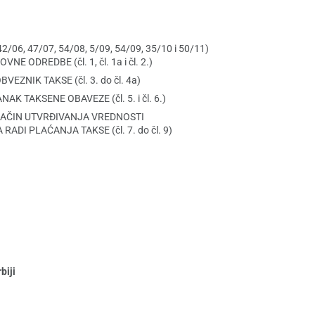
 42/06, 47/07, 54/08, 5/09, 54/09, 35/10 i 50/11)
OVNE ODREDBE (čl. 1, čl. 1a i čl. 2.)
 OBVEZNIK TAKSE (čl. 3. do čl. 4a)
ANAK TAKSENE OBAVEZE (čl. 5. i čl. 6.)
 NAČIN UTVRĐIVANJA VREDNOSTI
RADI PLAĆANJA TAKSE (čl. 7. do čl. 9)
biji