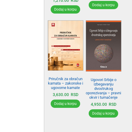
1,210.00
RSD
Dodaj u korpu
Dodaj u korpu
Priručnik za obračun
Ugovori Srbije o
kamata – zakonske i
izbegavanju
ugovorne kamate
dvostrukog
oporezivanja – pravni
3,630.00
RSD
okvir i tumačenje
Dodaj u korpu
4,950.00
RSD
Dodaj u korpu