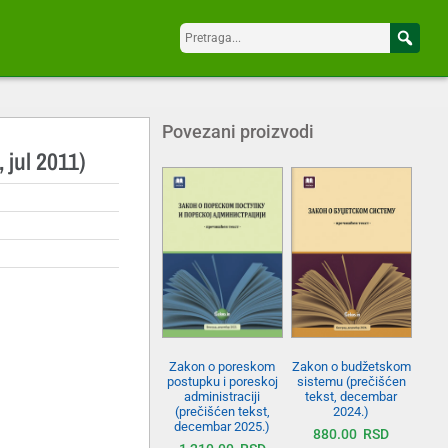
Povezani proizvodi
 jul 2011)
Zakon o budžetskom
Zakon o poreskom
sistemu (prečišćen
postupku i poreskoj
tekst, decembar
administraciji
2024.)
(prečišćen tekst,
decembar 2025.)
880.00
RSD