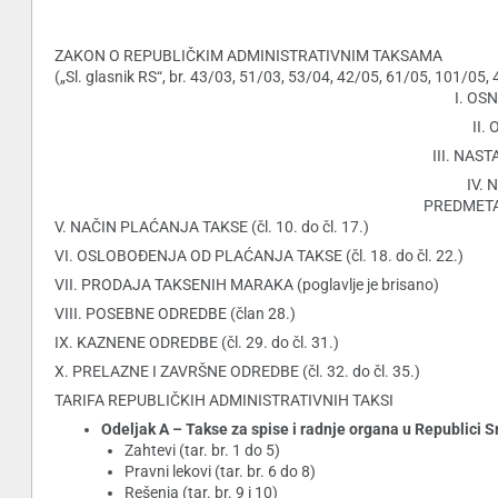
ZAKON O REPUBLIČKIM ADMINISTRATIVNIM TAKSAMA
(„Sl. glasnik RS“, br. 43/03, 51/03, 53/04, 42/05, 61/05, 101/05,
I. OSN
II.
III. NAST
IV.
PREDMETA 
V. NAČIN PLAĆANJA TAKSE (čl. 10. do čl. 17.)
VI. OSLOBOĐENJA OD PLAĆ
A
NJA TAKSE (čl. 18. do čl. 22.)
VII. PRODAJA TAKSENIH MARAKA (poglavlje je brisano)
VIII. POSEBNE ODREDBE (član 28.)
IX. KAZNENE ODREDBE (čl. 29. do čl. 31.)
X. PRELAZNE I ZAVRŠNE ODREDBE (čl. 32. do čl. 35.)
TARIFA REPUBLIČKIH ADMINISTRATIVNIH TAKSI
Odeljak A – Takse za spise i radnje organa u Republici Sr
Zahtevi (tar. br. 1 do 5)
Pravni lekovi (tar. br. 6 do 8)
Rešenja (tar. br. 9 i 10)