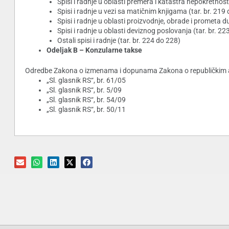
Spisi i radnje u oblasti premera i katastra nepokretnosti
Spisi i radnje u vezi sa matičnim knjigama (tar. br. 219
Spisi i radnje u oblasti proizvodnje, obrade i prometa du
Spisi i radnje u oblasti deviznog poslovanja (tar. br. 2
Ostali spisi i radnje (tar. br. 224 do 228)
Odeljak B – Konzularne takse
Odredbe Zakona o izmenama i dopunama Zakona o republičkim adm
„Sl. glasnik RS“, br. 61/05
„Sl. glasnik RS“, br. 5/09
„Sl. glasnik RS“, br. 54/09
„Sl. glasnik RS“, br. 50/11