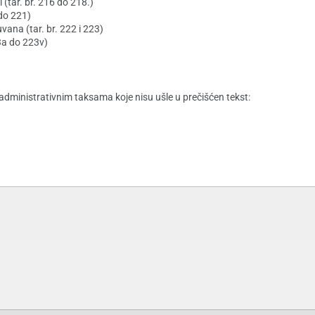
 (tar. br. 216 do 218.)
 do 221)
vana (tar. br. 222 i 223)
23a do 223v)
inistrativnim taksama koje nisu ušle u prečišćen tekst: