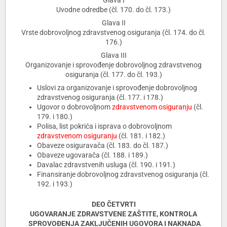
Glava I
Uvodne odredbe (čl. 170. do čl. 173.)
Glava II
Vrste dobrovoljnog zdravstvenog osiguranja (čl. 174. do čl.
176.)
Glava III
Organizovanje i sprovođenje dobrovoljnog zdravstvenog
osiguranja (čl. 177. do čl. 193.)
Uslovi za organizovanje i sprovođenje dobrovoljnog
zdravstvenog osiguranja (čl. 177. i 178.)
Ugovor o dobrovoljnom
zdravstvenom osiguranju
(čl.
179. i 180.)
Polisa, list pokrića i isprava o dobrovoljnom
zdravstvenom osiguranju
(čl. 181. i 182.)
Obaveze osiguravača (čl. 183. do čl. 187.)
Obaveze ugovarača (čl. 188. i 189.)
Davalac zdravstvenih usluga (čl. 190. i 191.)
Finansiranje dobrovoljnog zdravstvenog osiguranja (čl.
192. i 193.)
DEO ČETVRTI
UGOVARANJE ZDRAVSTVENE ZAŠTITE, KONTROLA
SPROVOĐENJA ZAKLJUČENIH UGOVORA I NAKNADA