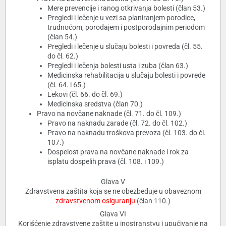
Mere prevencije i ranog otkrivanja bolesti (član 53.)
Pregledi i lečenje u vezi sa planiranjem porodice,
trudnoćom, porođajem i postporođajnim periodom
(član 54.)
Pregledi i lečenje u slučaju bolesti i povreda (čl. 55.
do čl. 62.)
Pregledi i lečenja bolesti usta i zuba (član 63.)
Medicinska rehabilitacija u slučaju bolesti i povrede
(čl. 64. i 65.)
Lekovi (čl. 66. do čl. 69.)
Medicinska sredstva (član 70.)
Pravo na novčane naknade (čl. 71. do čl. 109.)
Pravo na naknadu zarade (čl. 72. do čl. 102.)
Pravo na naknadu troškova prevoza (čl. 103. do čl.
107.)
Dospelost prava na novčane naknade i rok za
isplatu dospelih prava (čl. 108. i 109.)
Glava V
Zdravstvena zaštita koja se ne obezbeđuje u obaveznom
zdravstvenom osiguranju
(član 110.)
Glava VI
Korišćenje zdravstvene zaštite u inostranstvu i upućivanje na