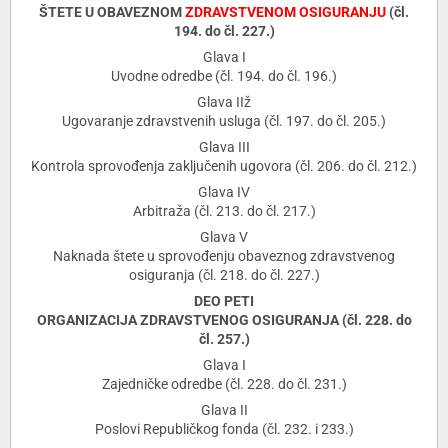
ŠTETE U OBAVEZNOM
ZDRAVSTVENOM OSIGURANJU
(čl.
194. do čl. 227.)
Glava I
Uvodne odredbe (čl. 194. do čl. 196.)
Glava IIž
Ugovaranje zdravstvenih usluga (čl. 197. do čl. 205.)
Glava III
Kontrola sprovođenja zaključenih ugovora (čl. 206. do čl. 212.)
Glava IV
Arbitraža (čl. 213. do čl. 217.)
Glava V
Naknada štete u sprovođenju obaveznog zdravstvenog
osiguranja (čl. 218. do čl. 227.)
DEO PETI
ORGANIZACIJA ZDRAVSTVENOG OSIGURANJA (čl. 228. do
čl. 257.)
Glava I
Zajedničke odredbe (čl. 228. do čl. 231.)
Glava II
Poslovi Republičkog fonda (čl. 232. i 233.)