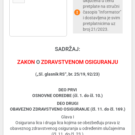
uključena u cenu
pretplate na stručni
časopis "Informator"
i dostavljena je svim
pretplatnicima uz
broj 21/2023.
SADRŽAJ:
ZAKON
O
ZDRAVSTVENOM OSIGURANJU
(„Sl. glasnik RS“, br. 25/19, 92/23)
DEO PRVI
OSNOVNE ODREDBE (čl. 1. do čl. 10.)
DEO DRUGI
OBAVEZNO ZDRAVSTVENO OSIGURANJE (čl. 11. do čl. 169.)
Glava I
Osigurana lica i druga lica kojima se obezbeđuju prava iz
obaveznog zdravstvenog osiguranja u određenim slučajevima
(čl. 11. do čl. 23.)