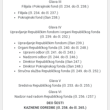
Glava III
Filijala i Pokrajinski fond (čl. 234. do čl. 238.)
Filijala (čl. 234. do čl. 237.)
Pokrajinski fond (član 238.)
Glava IV
Upravljanje Republičkim fondom i organi Republičkog fonda
(čl. 239. do čl. 252.)
Upravljanje Republičkim fondom (član 239.)
Organi Republičkog fonda (čl. 240. do čl. 248.)
Upravni odbor (čl. 241. do čl. 243.)
Nadzorni odbor (čl. 244. do čl. 246.)
Direktor Republičkog fonda (član 247.)
Direktor Pokrajinskog fonda (član 248.)
Stručna služba Republičkog fonda (čl. 249. do čl. 252.)
Glava V
Sredstva Republičkog fonda (čl. 253. do čl. 255.)
Glava VI
Nadzor nad radom Republičkog fonda (čl. 256. i 257.)
DEO ŠESTI
KAZNENE ODREDBE (čl. 258. do čl. 265.)