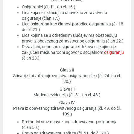
Osiguranici (čl. 11. do čl. 16.)
Lica koja se uključuju u obavezno zdravstveno
osiguranje (član 17.)
Lica osigurana kao članovi porodice osiguranika (čl. 18.
do čl. 21.)
Lica kojima se u određenim slučajevima obezbeđuju
prava iz obaveznog zdravstvenog osiguranja (član 22.)
Državljani, odnosno osiguranici država sa kojima je
zaključen međunarodni ugovor o socijalnom
osiguranju
(član 23.)
Glava II
Sticanje i utvrđivanje svojstva osiguranog lica (čl. 24. do čl.
30.)
Glava III
Matična evidencija (čl. 31. do čl. 48.)
Glava IV
Prava iz obaveznog zdravstvenog osiguranja (čl. 49. do čl.
109.)
Prethodni staž obaveznog zdravstvenog osiguranja
(član 50.)
Pravo na zdravstvenu zaštitu (čl. 51. do čl. 70.)