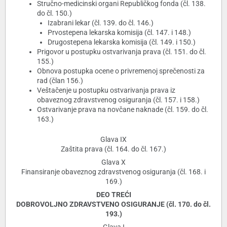
Stručno-medicinski organi Republičkog fonda (čl. 138.
do čl. 150.)
Izabrani lekar (čl. 139. do čl. 146.)
Prvostepena lekarska komisija (čl. 147. i 148.)
Drugostepena lekarska komisija (čl. 149. i 150.)
Prigovor u postupku ostvarivanja prava (čl. 151. do čl.
155.)
Obnova postupka ocene o privremenoj sprečenosti za
rad (član 156.)
Veštačenje u postupku ostvarivanja prava iz
obaveznog zdravstvenog osiguranja (čl. 157. i 158.)
Ostvarivanje prava na novčane naknade (čl. 159. do čl.
163.)
Glava IX
Zaštita prava (čl. 164. do čl. 167.)
Glava X
Finansiranje obaveznog zdravstvenog osiguranja (čl. 168. i
169.)
DEO TREĆI
DOBROVOLJNO ZDRAVSTVENO OSIGURANJE (čl. 170. do čl.
193.)