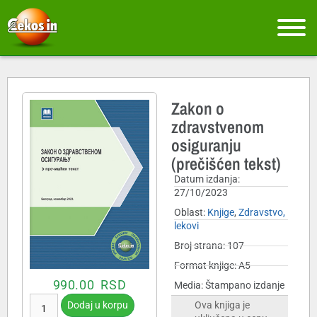
Zakon o
zdravstvenom
osiguranju
(prečišćen tekst)
Datum izdanja:
27/10/2023
Oblast:
Knjige
,
Zdravstvo,
lekovi
Broj strana: 107
Format knjige: A5
990.00
RSD
Media: Štampano izdanje
Dodaj u korpu
Ova knjiga je