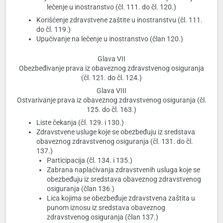
lečenje u inostranstvo (čl. 111. do čl. 120.)
Korišćenje zdravstvene zaštite u inostranstvu (čl. 111.
do čl. 119.)
Upućivanje na lečenje u inostranstvo (član 120.)
Glava VII
Obezbeđivanje prava iz obaveznog zdravstvenog osiguranja
(čl. 121. do čl. 124.)
Glava VIII
Ostvarivanje prava iz obaveznog zdravstvenog osiguranja (čl.
125. do čl. 163.)
Liste čekanja (čl. 129. i 130.)
Zdravstvene usluge koje se obezbeđuju iz sredstava
obaveznog zdravstvenog osiguranja (čl. 131. do čl.
137.)
Participacija (čl. 134. i 135.)
Zabrana naplaćivanja zdravstvenih usluga koje se
obezbeđuju iz sredstava obaveznog zdravstvenog
osiguranja (član 136.)
Lica kojima se obezbeđuje zdravstvena zaštita u
punom iznosu iz sredstava obaveznog
zdravstvenog osiguranja (član 137.)