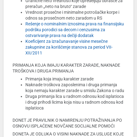
Granične neto vrednosti koje opredeljuju obrasce za
preračun „neto na bruto“ zarade
Vrednost prosečne i minimalne potrošačke korpe i
odnos sa prosečnom neto zaradom u RS
Rešenje o nominalnim iznosima prava na finansijsku
podršku porodici sa decom i cenzusima za
ostvarivanje prava na dečiji dodatak
Koeficijent za izračunavanje visine mesečne
zakupnine za korišćenje stanova za period VII-
XII/2011
PRIMANJA KOJA IMAJU KARAKTER ZARADE, NAKNADE
TROŠKOVA I DRUGA PRIMANJA
Primanja koja imaju karakter zarade
Naknade troškova zaposlenima i druga primanja
koja nemaju karakter zarade u smislu Zakona o radu
Druga primanja lica u radnom odnosu kod isplatioca
i drugi prihodi licima koja nisu u radnom odnosu kod
isplatioca
DONET JE PRAVILNIK O NAMIRENJU POTRAŽIVANJA PO
OSNOVU ISPLAĆENE NOVČANE SOCIJALNE POMOĆI
DONETA JE ODLUKA O VISINI NAKNADE ZA USLUGE KOJE