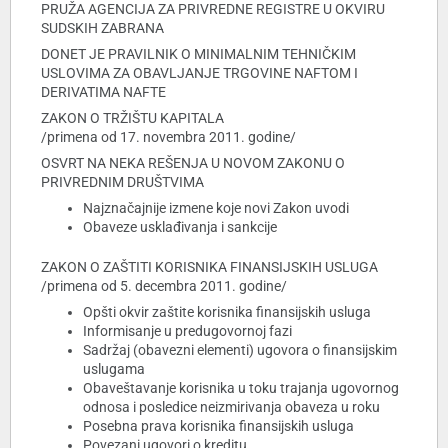
PRUŽA AGENCIJA ZA PRIVREDNE REGISTRE U OKVIRU
SUDSKIH ZABRANA
DONET JE PRAVILNIK O MINIMALNIM TEHNIČKIM
USLOVIMA ZA OBAVLJANJE TRGOVINE NAFTOM I
DERIVATIMA NAFTE
ZAKON O TRŽIŠTU KAPITALA
/primena od 17. novembra 2011. godine/
OSVRT NA NEKA REŠENJA U NOVOM ZAKONU O
PRIVREDNIM DRUŠTVIMA
Najznačajnije izmene koje novi Zakon uvodi
Obaveze usklađivanja i sankcije
ZAKON O ZAŠTITI KORISNIKA FINANSIJSKIH USLUGA
/primena od 5. decembra 2011. godine/
Opšti okvir zaštite korisnika finansijskih usluga
Informisanje u predugovornoj fazi
Sadržaj (obavezni elementi) ugovora o finansijskim
uslugama
Obaveštavanje korisnika u toku trajanja ugovornog
odnosa i posledice neizmirivanja obaveza u roku
Posebna prava korisnika finansijskih usluga
Povezani ugovori o kreditu