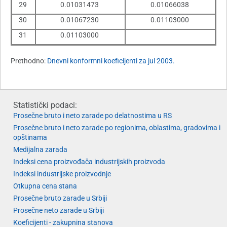
29
0.01031473
0.01066038
30
0.01067230
0.01103000
31
0.01103000
Prethodno:
Dnevni konformni koeficijenti za jul 2003.
Statistički podaci:
Prosečne bruto i neto zarade po delatnostima u RS
Prosečne bruto i neto zarade po regionima, oblastima, gradovima i
opštinama
Medijalna zarada
Indeksi cena proizvođača industrijskih proizvoda
Indeksi industrijske proizvodnje
Otkupna cena stana
Prosečne bruto zarade u Srbiji
Prosečne neto zarade u Srbiji
Koeficijenti - zakupnina stanova