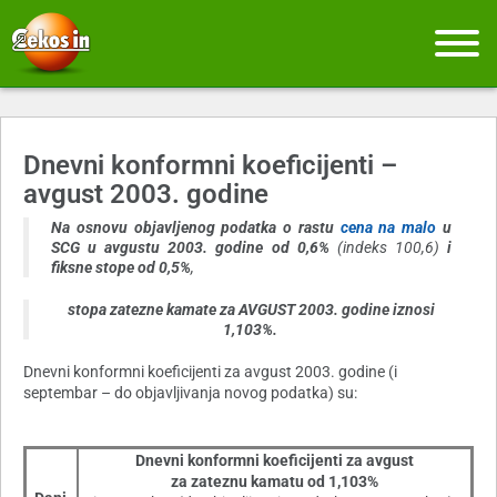
Dnevni konformni koeficijenti –
avgust 2003. godine
Na osnovu objavljenog podatka o rastu
cena na malo
u
SCG u avgustu 2003. godine od 0,6%
(indeks 100,6)
i
fiksne stope od 0,5%
,
stopa zatezne kamate za AVGUST 2003. godine iznosi
1,103%
.
Dnevni konformni koeficijenti za avgust 2003. godine (i
septembar – do objavljivanja novog podatka) su:
Dnevni konformni koeficijenti za
avgust
za zateznu kamatu od 1,103%