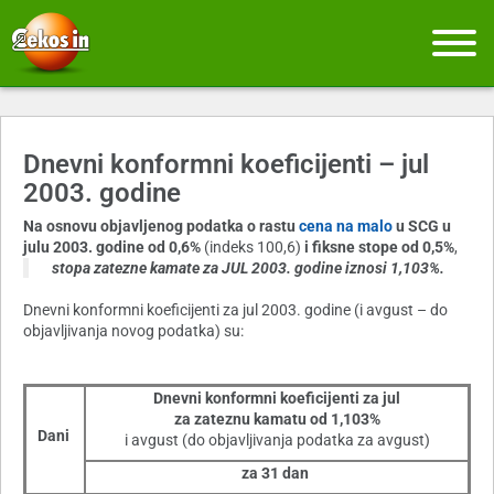
Dnevni konformni koeficijenti – jul
2003. godine
Na osnovu objavljenog podatka o rastu
cena na malo
u SCG u
julu 2003. godine od 0,6%
(indeks 100,6)
i fiksne stope od 0,5%
,
stopa zatezne kamate za JUL 2003. godine iznosi
1,103%
.
Dnevni konformni koeficijenti za jul 2003. godine (i avgust – do
objavljivanja novog podatka) su:
Dnevni konformni koeficijenti za
jul
za zateznu kamatu od
1,103%
Dani
i avgust (do objavljivanja podatka za avgust)
za 31 dan