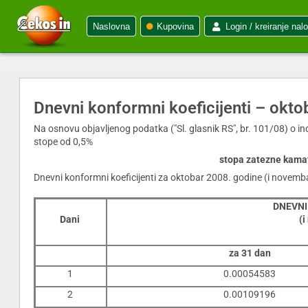
Naslovna
Kupovina
Login / kreiranje nal
Dnevni konformni koeficijenti – okt
Na osnovu objavljenog podatka ("Sl. glasnik RS", br. 101/08) o 
stope od 0,5%
stopa zatezne kamat
Dnevni konformni koeficijenti za oktobar 2008. godine (i novemb
DNEVNI
Dani
(i
za 31 dan
1
0.00054583
2
0.00109196