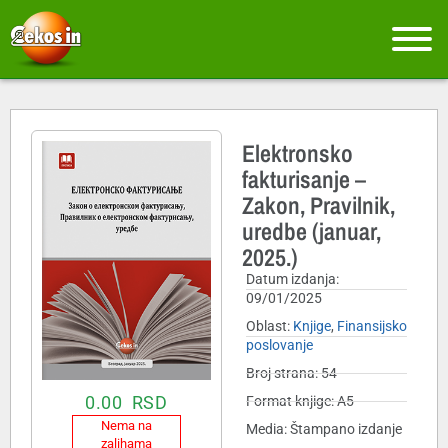
Elektronsko
fakturisanje –
Zakon, Pravilnik,
uredbe (januar,
2025.)
Datum izdanja:
09/01/2025
Oblast:
Knjige
,
Finansijsko
poslovanje
Broj strana: 54
0.00
RSD
Format knjige: A5
Nema na
Media: Štampano izdanje
zalihama