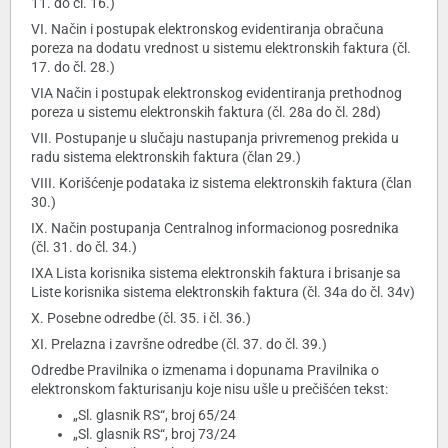
11. do čl. 16.)
VI. Način i postupak elektronskog evidentiranja obračuna
poreza na dodatu vrednost u sistemu elektronskih faktura (čl.
17. do čl. 28.)
VIA Način i postupak elektronskog evidentiranja prethodnog
poreza u sistemu elektronskih faktura (čl. 28a do čl. 28d)
VII. Postupanje u slučaju nastupanja privremenog prekida u
radu sistema elektronskih faktura (član 29.)
VIII. Korišćenje podataka iz sistema elektronskih faktura (član
30.)
IX. Način postupanja Centralnog informacionog posrednika
(čl. 31. do čl. 34.)
IXA Lista korisnika sistema elektronskih faktura i brisanje sa
Liste korisnika sistema elektronskih faktura (čl. 34a do čl. 34v)
X. Posebne odredbe (čl. 35. i čl. 36.)
XI. Prelazna i završne odredbe (čl. 37. do čl. 39.)
Odredbe Pravilnika o izmenama i dopunama Pravilnika o
elektronskom fakturisanju koje nisu ušle u prečišćen tekst:
„Sl. glasnik RS“, broj 65/24
„Sl. glasnik RS“, broj 73/24