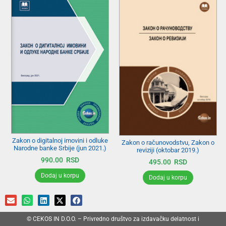
Zakon o digitalnoj imovini i odluke
Zakon o računovodstvu, Zakon o
Narodne banke Srbije (jun 2021.)
reviziji (oktobar 2019.)
990.00
RSD
495.00
RSD
Dodaj u korpu
Dodaj u korpu
© CEKOS IN D.O.O. – Privredno društvo za izdavačku delatnost i