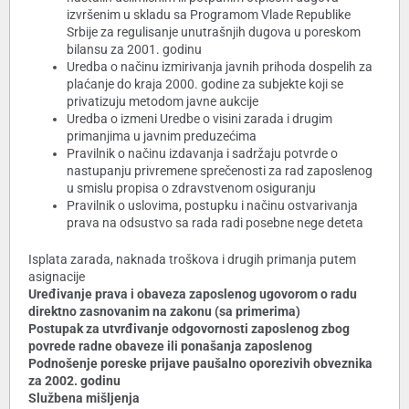
izvršenim u skladu sa Programom Vlade Republike
Srbije za regulisanje unutrašnjih dugova u poreskom
bilansu za 2001. godinu
Uredba o načinu izmirivanja javnih prihoda dospelih za
plaćanje do kraja 2000. godine za subjekte koji se
privatizuju metodom javne aukcije
Uredba o izmeni Uredbe o visini zarada i drugim
primanjima u javnim preduzećima
Pravilnik o načinu izdavanja i sadržaju potvrde o
nastupanju privremene sprečenosti za rad zaposlenog
u smislu propisa o zdravstvenom osiguranju
Pravilnik o uslovima, postupku i načinu ostvarivanja
prava na odsustvo sa rada radi posebne nege deteta
Isplata zarada, naknada troškova i drugih primanja putem
asignacije
Uređivanje prava i obaveza zaposlenog ugovorom o radu
direktno zasnovanim na zakonu (sa primerima)
Postupak za utvrđivanje odgovornosti zaposlenog zbog
povrede radne obaveze ili ponašanja zaposlenog
Podnošenje poreske prijave paušalno oporezivih obveznika
za 2002. godinu
Službena mišljenja