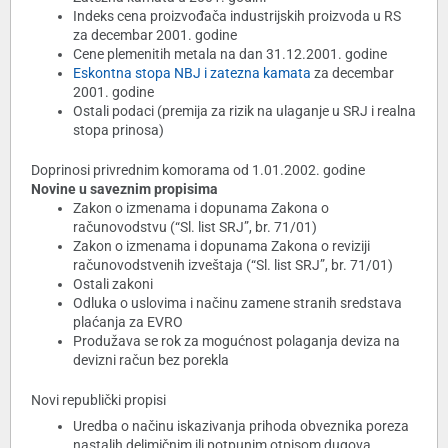
Indeks cena proizvođača industrijskih proizvoda u RS
za decembar 2001. godine
Cene plemenitih metala na dan 31.12.2001. godine
Eskontna stopa NBJ i zatezna kamata
za decembar
2001. godine
Ostali podaci (premija za rizik na ulaganje u SRJ i realna
stopa prinosa)
Doprinosi privrednim komorama od 1.01.2002. godine
Novine u saveznim propisima
Zakon o izmenama i dopunama Zakona o
računovodstvu (“Sl. list SRJ”, br. 71/01)
Zakon o izmenama i dopunama Zakona o reviziji
računovodstvenih izveštaja (“Sl. list SRJ”, br. 71/01)
Ostali zakoni
Odluka o uslovima i načinu zamene stranih sredstava
plaćanja za EVRO
Produžava se rok za mogućnost polaganja deviza na
devizni račun bez porekla
Novi republički propisi
Uredba o načinu iskazivanja prihoda obveznika poreza
nastalih delimičnim ili potpunim otpisom dugova