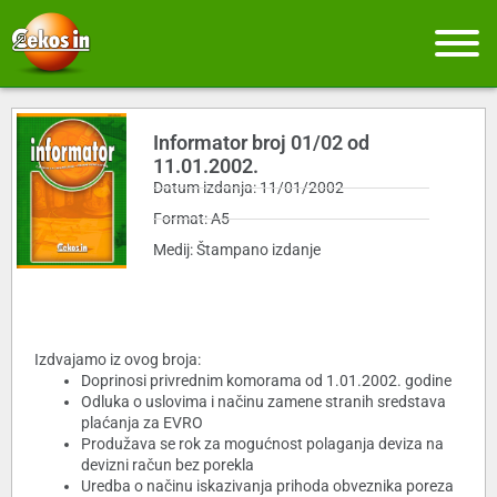
Informator broj 01/02 od
11.01.2002.
Datum izdanja: 11/01/2002
Format: A5
Medij: Štampano izdanje
Izdvajamo iz ovog broja:
Doprinosi privrednim komorama od 1.01.2002. godine
Odluka o uslovima i načinu zamene stranih sredstava
plaćanja za EVRO
Produžava se rok za mogućnost polaganja deviza na
devizni račun bez porekla
Uredba o načinu iskazivanja prihoda obveznika poreza