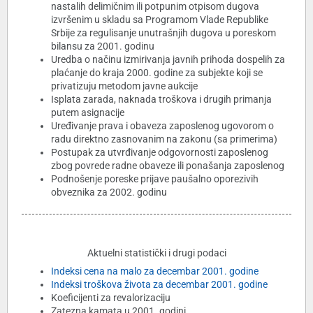
nastalih delimičnim ili potpunim otpisom dugova
izvršenim u skladu sa Programom Vlade Republike
Srbije za regulisanje unutrašnjih dugova u poreskom
bilansu za 2001. godinu
Uredba o načinu izmirivanja javnih prihoda dospelih za
plaćanje do kraja 2000. godine za subjekte koji se
privatizuju metodom javne aukcije
Isplata zarada, naknada troškova i drugih primanja
putem asignacije
Uređivanje prava i obaveza zaposlenog ugovorom o
radu direktno zasnovanim na zakonu (sa primerima)
Postupak za utvrđivanje odgovornosti zaposlenog
zbog povrede radne obaveze ili ponašanja zaposlenog
Podnošenje poreske prijave paušalno oporezivih
obveznika za 2002. godinu
Aktuelni statistički i drugi podaci
Indeksi cena na malo za decembar 2001. godine
Indeksi troškova života za decembar 2001. godine
Koeficijenti za revalorizaciju
Zatezna kamata u 2001. godini