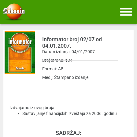
Informator broj 02/07 od
04.01.2007.
Datum izdanja: 04/01/2007
Broj strana: 134
Format: A5
Medij: Štampano izdanje
Izdvajamo iz ovog broja:
Sastavljanje finansijskih izveštaja za 2006. godinu
SADRŽAJ: