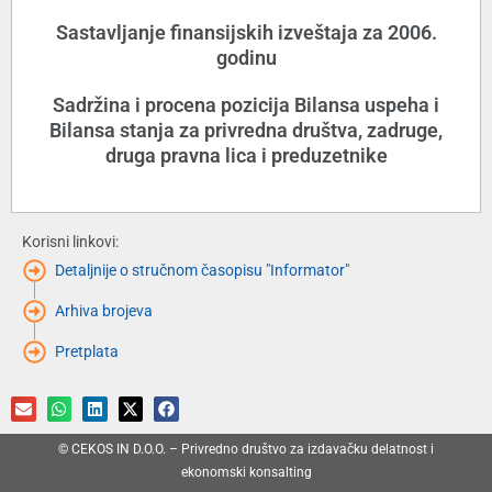
Sastavljanje finansijskih izveštaja za 2006.
godinu
Sadržina i procena pozicija Bilansa uspeha i
Bilansa stanja za privredna društva, zadruge,
druga pravna lica i preduzetnike
Korisni linkovi:
Detaljnije o stručnom časopisu "Informator"
Arhiva brojeva
Pretplata
© CEKOS IN D.O.O. – Privredno društvo za izdavačku delatnost i
ekonomski konsalting