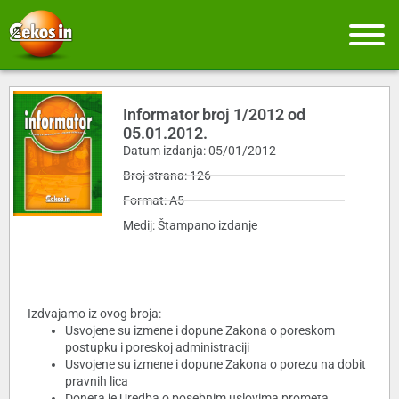
Informator broj 1/2012 od
05.01.2012.
Datum izdanja: 05/01/2012
Broj strana: 126
Format: A5
Medij: Štampano izdanje
Izdvajamo iz ovog broja:
Usvojene su izmene i dopune Zakona o poreskom
postupku i poreskoj administraciji
Usvojene su izmene i dopune Zakona o porezu na dobit
pravnih lica
Doneta je Uredba o posebnim uslovima prometa