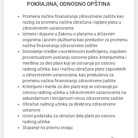
POKRAJINA, ODNOSNO OPŠTINA
Promena načina finansiranja zdravstvene zaštite kao
razlog za promenu načina obračuna i isplate plata u
zdravstvenim ustanovama
Izmene i dopune u Zakonu o platama u državnim
organima i javnim službama kao preduslov za promenu
načina finansiranja zdravstvene zaštite
Donošenje Uredbe o korektivnom koeficijentu, najvišem
procentualnom uvećanju osnovne plate, kriterijumima i
merilima za deo plate koji se ostvaruje po osnovu
radnog učinka, kao i načinu obračuna plate zaposlenih
u zdravstvenim ustanovama, kao preduslova za
promenu načina finansiranja zdravstvene zaštite
Kriterijumi i merila za deo plate koji se ostvaruje po
osnovu radnog učinka u zdravstvenim ustanovama na
sekundarnom i tercijarnom nivou zdravstvene zaštite
Obračun radnog učinka za direktora zdravstvene
ustanove
Izvori podataka za obračun dela plate po osnovu
radnog učinka
Stupanje na pravnu snagu