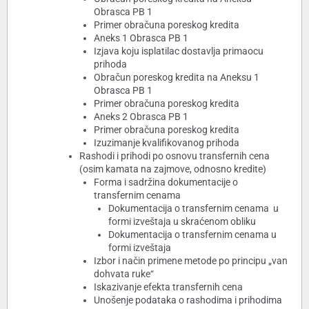
Obrasca PB 1
Primer obračuna poreskog kredita
Aneks 1 Obrasca PB 1
Izjava koju isplatilac dostavlja primaocu
prihoda
Obračun poreskog kredita na Aneksu 1
Obrasca PB 1
Primer obračuna poreskog kredita
Aneks 2 Obrasca PB 1
Primer obračuna poreskog kredita
Izuzimanje kvalifikovanog prihoda
Rashodi i prihodi po osnovu transfernih cena
(osim kamata na zajmove, odnosno kredite)
Forma i sadržina dokumentacije o
transfernim cenama
Dokumentacija o transfernim cenama u
formi izveštaja u skraćenom obliku
Dokumentacija o transfernim cenama u
formi izveštaja
Izbor i način primene metode po principu „van
dohvata ruke“
Iskazivanje efekta transfernih cena
Unošenje podataka o rashodima i prihodima