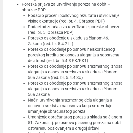
Poreska prijava za utvrđivanje poreza na dobit –
obrazac PDP
Podaci o proceni poslovnog rezultata i utvrđivanje
visine akontacije (red. br. 4. Obrasca PDP)
Podaci od značaja za utvrđivanje poreske obaveze
(red. br. 5. Obrasca PDP)
Poresko oslobođenje u skladu sa članom 46.
Zakona (red. br. 5.4.2 IL)
Poresko oslobođenje po osnovu neiskorišćenog
poreskog kredita po osnovu ulaganja u sopstvenu
delatnost (red. br. 5.4.3 PK/PK1)
Poresko oslobođenje po osnovu srazmernog iznosa
ulaganja u osnovna sredstva u skladu sa članom
50a Zakona (red. br. 5.4.4 SU)
Poresko oslobođenje po osnovu srazmernog iznosa
ulaganja u osnovna sredstva u skladu sa članom
50a Zakona
Način utvrđivanja srazmernog dela ulaganja u
osnovna sredstva na osnovu koga se utvrđuje
umanjenje obračunatog poreza
Umanjenje obračunatog poreza u skladu sa članom
51. Zakona, tj. po osnovu plaćenog poreza na dobit
ostvarenu poslovanjem u drugoj državi