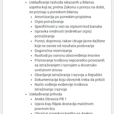
Usklađivanje rashoda iskazanih u Bilansu
uspeha koji se, prema Zakonu o porezu na dobit,
ne priznaju u poreskom bilansu
Amortizacija po poreskim propisima
Otpis potraživanja
Specifičnosti u vezi sa otpisom kod banaka
Ispravka vrednosti (indirektan otpis)
potraživanja
Porezi, doprinosi, takse i druge javne dažbine
koje ne zavise od rezultata poslovanja
Dugoročna rezervisanja
Rashodi po osnovu obezvređenja imovine
Priznavanje troškova neposredno povezanih
sa istraživanjem i razvojem u dvostruko
uvećanom iznosu
Obavljanje istraživanja i razvoja u Republici
Dokumentacija koju obveznik treba da priloži
Način vođenja evidencije troškova
istraživanja i razvoja
Usklađivanje prihoda
Aneks Obrasca PB 1
Izjava koju filijala dostavlja matičnom
pravnom licu
Obračun poreskog kredita na Aneksu