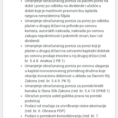
Umanjenje obračunatog poreza za plaćeni porez na
dobit i porez po odbitku na dividende i učešće u
dobiti koje je matičnom pravnom licu isplatila
njegova nerezidentna filijala
Umanjenje obračunatog poreza za porez po odbitku
plaćen u drugoj državi na prihode po osnovu
kamata, autorskih naknada, naknada po osnovu
zakupa nepokretnosti i pokretnih stvari, kao i od
dividendi
Umanjenje obračunatog poreza za porez koji je
plaćen u drugoj državi na ostvareni kapitalni dobitak
po osnovu prodaje imovine u toj drugoj državi (red.
br. 5.4.8. Aneksa 2 PB 1)
Umanjenje obračunatog poreza po osnovu ulaganja
u kapital novoosnovanog privrednog društva koje
obavlja inovacionu delatnost u skladu sa članom 50j
Zakona (red. br. 5.4.9. PK 5)
Umanjenje obračunatog poreza za poreski kredit
banaka iz člana 50k Zakona (red. br. 5.4.10 OPKB 1)
Obračun poreza usled gubitka prava na poreski
podsticaj
Podaci od značaja za utvrđivanje visine akontacije
(red. br. 6. Obrasca PDP)
Podaci o poreskom konsolidovanju (red. br. 7.