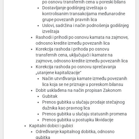
po osnovu transfernih cena u poreski bilans
Dostavljanje godišnjeg izveštaja o
kontrolisanim transakcijama međunarodne
grupe povezanih pravnih lica
Uslovi, sadržina i način podnošenja godišnjeg
izveštaja
Rashodi i prihodi po osnovu kamata na zajmove,
odnosno kredite između povezanih lica
Korekcija rashoda i prihoda po osnovu
transfernih cena, uključujući i kamate na
zajmove, odnosno kredite između povezanih lica
Korekcija rashoda po osnovu sprečavanja
„utanjene kapitalizacije“
Način utvrđivanja kamate između povezanih
lica koja se ne priznaje u poreskom bilansu
Dobit usklađena na način propisan Zakonom
Gubitak
Prenos gubitka u slučaju prodaje stečajnog
dužnika kao pravnog lica
Prenos gubitka u slučaju statusnih promena
Prenos gubitka u postupku likvidacije
Kapitalni dobici i gubici
Određivanje kapitalnog dobitka, odnosno
gubitka