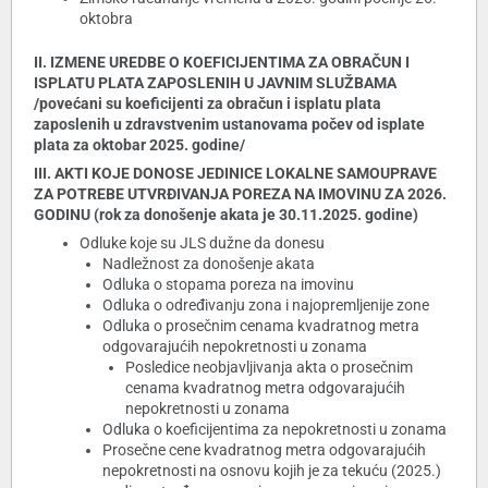
oktobra
II. IZMENE UREDBE O KOEFICIJENTIMA ZA OBRAČUN I
ISPLATU PLATA ZAPOSLENIH U JAVNIM SLUŽBAMA
/povećani su koeficijenti za obračun i isplatu plata
zaposlenih u zdravstvenim ustanovama počev od isplate
plata za oktobar 2025. godine/
III. AKTI KOJE DONOSE JEDINICE LOKALNE SAMOUPRAVE
ZA POTREBE UTVRĐIVANJA POREZA NA IMOVINU ZA 2026.
GODINU (rok za donošenje akata je 30.11.2025. godine)
Odluke koje su JLS dužne da donesu
Nadležnost za donošenje akata
Odluka o stopama poreza na imovinu
Odluka o određivanju zona i najopremljenije zone
Odluka o prosečnim cenama kvadratnog metra
odgovarajućih nepokretnosti u zonama
Posledice neobjavljivanja akta o prosečnim
cenama kvadratnog metra odgovarajućih
nepokretnosti u zonama
Odluka o koeficijentima za nepokretnosti u zonama
Prosečne cene kvadratnog metra odgovarajućih
nepokretnosti na osnovu kojih je za tekuću (2025.)