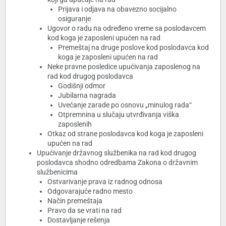
Prijava i odjava na obavezno socijalno
osiguranje
Ugovor o radu na određeno vreme sa poslodavcem
kod koga je zaposleni upućen na rad
Premeštaj na druge poslove kod poslodavca kod
koga je zaposleni upućen na rad
Neke pravne posledice upućivanja zaposlenog na
rad kod drugog poslodavca
Godišnji odmor
Jubilarna nagrada
Uvećanje zarade po osnovu „minulog rada“
Otpremnina u slučaju utvrđivanja viška
zaposlenih
Otkaz od strane poslodavca kod koga je zaposleni
upućen na rad
Upućivanje državnog službenika na rad kod drugog
poslodavca shodno odredbama Zakona o državnim
službenicima
Ostvarivanje prava iz radnog odnosa
Odgovarajuće radno mesto
Način premeštaja
Pravo da se vrati na rad
Dostavljanje rešenja