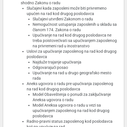
shodno Zakonu o radu
Slučajevi kada zaposleni može biti privremeno
upućen na rad kod drugog poslodavca
Slučajevi utvrđeni Zakonom o radu
Nemogućnost ustupanja zaposlenih u skladu sa
članom 174. Zakona o radu
Upućivanje na rad kod drugog poslodavca ne
treba poistovećivati sa upućivanjem zaposlenog
na privremeni rad u inostranstvo
Uslovi za upućivanje zaposlenog na rad kod drugog
poslodavca
Najduže trajanje upućivanja
Odgovarajući posao
Upućivanje na rad u drugo geografsko mesto
rada
Aneks ugovora o radu pre upućivanja zaposlenog
na rad kod drugog poslodavca
Model Obaveštenja o ponudi za zaključivanje
Aneksa ugovora o radu
Model Aneksa ugovora o radu u vezi sa
upućivanjem zaposlenog na rad kod drugog
poslodavca
Radno-pravni status zaposlenog kod poslodavca
koji ga upućuje na rad