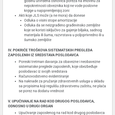
godinu utvrđena osnovica poreza na imovinu za
nepokretnosti obveznika koji ne vode poslovne
knjige u najopremljenijoj zoni
Akti koje JLS može (a ne mora) da donese
Odluka o visini stope amortizacije
Odluka da se neizgrađeno građevinsko zemljište
koje se koristi isključivo za gajenje biljaka, sadnog
materijala ili šuma, razvrstava u poljoprivredno ili u
šumsko zemljište
IV. POKRIĆE TROŠKOVA SISTEMATSKIH PREGLEDA
ZAPOSLENIH IZ SREDSTAVA POSLODAVCA
Poreski tretman davanja za obavezne i neobavezne
sistematske preglede zaposlenih, koje obezbeđuje
poslodavac iz svojih sredstava
Računovodstveno evidentiranje
Na naknade za pružanje zdravstvenih usluga u skladu
sa propisima koji regulišu zdravstvenu zaštitu, ne plaća
se porez na dodatu vrednost
V. UPUĆIVANJE NA RAD KOD DRUGOG POSLODAVCA,
ODNOSNO U DRUGI ORGAN
Upućivanje zaposlenog na rad kod drugog poslodavca