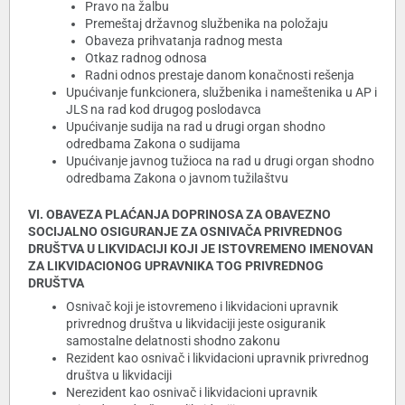
Pravo na žalbu
Premeštaj državnog službenika na položaju
Obaveza prihvatanja radnog mesta
Otkaz radnog odnosa
Radni odnos prestaje danom konačnosti rešenja
Upućivanje funkcionera, službenika i nameštenika u AP i
JLS na rad kod drugog poslodavca
Upućivanje sudija na rad u drugi organ shodno
odredbama Zakona o sudijama
Upućivanje javnog tužioca na rad u drugi organ shodno
odredbama Zakona o javnom tužilaštvu
VI. OBAVEZA PLAĆANJA DOPRINOSA ZA OBAVEZNO
SOCIJALNO OSIGURANJE ZA OSNIVAČA PRIVREDNOG
DRUŠTVA U LIKVIDACIJI KOJI JE ISTOVREMENO IMENOVAN
ZA LIKVIDACIONOG UPRAVNIKA TOG PRIVREDNOG
DRUŠTVA
Osnivač koji je istovremeno i likvidacioni upravnik
privrednog društva u likvidaciji jeste osiguranik
samostalne delatnosti shodno zakonu
Rezident kao osnivač i likvidacioni upravnik privrednog
društva u likvidaciji
Nerezident kao osnivač i likvidacioni upravnik