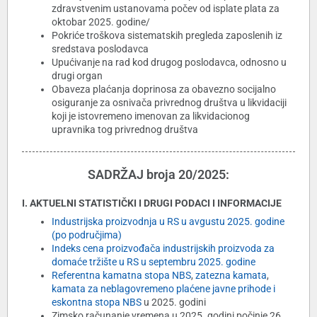
zdravstvenim ustanovama počev od isplate plata za
oktobar 2025. godine/
Pokriće troškova sistematskih pregleda zaposlenih iz
sredstava poslodavca
Upućivanje na rad kod drugog poslodavca, odnosno u
drugi organ
Obaveza plaćanja doprinosa za obavezno socijalno
osiguranje za osnivača privrednog društva u likvidaciji
koji je istovremeno imenovan za likvidacionog
upravnika tog privrednog društva
SADRŽAJ broja 20/2025:
I. AKTUELNI STATISTIČKI I DRUGI PODACI I INFORMACIJE
Industrijska proizvodnja u RS u avgustu 2025. godine
(po područjima)
Indeks cena proizvođača industrijskih proizvoda za
domaće tržište u RS u septembru 2025. godine
Referentna kamatna stopa NBS
,
zatezna kamata
,
kamata za neblagovremeno plaćene javne prihode i
eskontna stopa NBS
u 2025. godini
Zimsko računanje vremena u 2025. godini počinje 26.