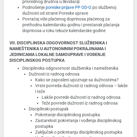
privrednog društva u likvidaciji
Podnošenje
poreske prijave PP OD-O
po službenoj
dužnosti od strane Poreske uprave
Povraćaj više plaćenog doprinosa plaćenog za
prethodnu kalendarsku godinu i prestanak plaćanja
doprinosa u toku tekuće kalendarske godine
VII. DISCIPLINSKA ODGOVORNOST SLUŽBENIKA I
NAMEŠTENIKA U AUTONOMNIM POKRAJINAMA I
JEDINICAMA LOKALNE SAMOUPRAVE I VOĐENJE
DISCIPLINSKOG POSTUPKA
Disciplinska odgovornost službenika i nameštenika
Dužnosti iz radnog odnosa
Kako se zaposleni upoznaje sa dužnostima?
Vrste povreda dužnosti iz radnog odnosa – lakše
i teže
Lakše povrede dužnosti iz radnog odnosa
Teže povrede dužnosti iz radnog odnosa
Disciplinski postupak
Pokretanje disciplinskog postupka
Zastarelost pokretanja i vođenja disciplinskog
postupka
Zaključak o pokretanju disciplinskog postupka