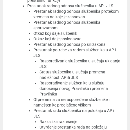
prestanku funkcije
Prestanak radnog odnosa službenika u AP i JLS
Prestanak radnog odnosa službenika protekom
vremena na koje je zasnovan
Prestanak radnog odnosa službenika
sporazumom
Otkaz koji daje službenik
Otkaz koji daje poslodavac
Prestanak radnog odnosa po sili zakona
Prestanak potrebe za radom službenika u AP i
JLS
Raspoređivanje službenika u slučaju ukidanja
JLS
Status službenika u slučaju promena
nadležnosti AP ili JLS
Rasporađivanje službenika u slučaju
donošenja novog Pravilnika i promena
Pravilnika
Otpremnina za neraspoređene službenike i
nameštenike proglašene viškom
Prestanak rada službenika na položaju u AP i
JLS
Razlozi za razrešenje
Utvrđenje prestanka rada na položaju