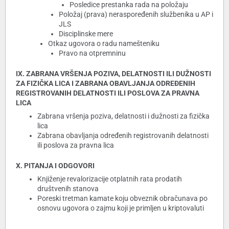
Posledice prestanka rada na položaju
Položaj (prava) neraspoređenih službenika u AP i
JLS
Disciplinske mere
Otkaz ugovora o radu namešteniku
Pravo na otpremninu
IX. ZABRANA VRŠENJA POZIVA, DELATNOSTI ILI DUŽNOSTI
ZA FIZIČKA LICA I ZABRANA OBAVLJANJA ODREĐENIH
REGISTROVANIH DELATNOSTI ILI POSLOVA ZA PRAVNA
LICA
Zabrana vršenja poziva, delatnosti i dužnosti za fizička
lica
Zabrana obavljanja određenih registrovanih delatnosti
ili poslova za pravna lica
X. PITANJA I ODGOVORI
Knjiženje revalorizacije otplatnih rata prodatih
društvenih stanova
Poreski tretman kamate koju obveznik obračunava po
osnovu ugovora o zajmu koji je primljen u kriptovaluti