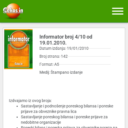
Informator broj 4/10 od
19.01.2010.
Datum izdanja: 19/01/2010
Broj strana: 142
Format: A5
Medij: Štampano izdanje
Izdvajamo iz ovog broja:
Sastavljanje i podnošenje poreskog bilansa i poreske
prijave za obveznike pravna lica
Sastavljanje poreskog bilansa i poreske prijave za
nedobitne organizacije
Poreski bilans i poreska prijava za obveznike poreza na