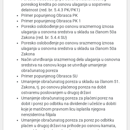
poreskog kredita po osnovu ulaganja u sopstvenu
delatnost (red. br. 5.4.3 PK/PK1)
Primer popunjenog Obrasca PK
Primer popunjenog Obrasca PK 1
Poresko oslobođenje po osnovu srazmernog iznosa
ulaganja u osnovna sredstva u skladu sa članom 50a
Zakona (red. br. 5.4.4 SU)
Poresko oslobođenje po osnovu srazmernog iznosa
ulaganja u osnovna sredstva u skladu sa članom 50a
Zakona
Način utvrđivanja srazmernog dela ulaganja u osnovna
sredstva na osnovu koga se utvrđuje umanjenje
obračunatog poreza
Primer popunjenog Obrasca SU
Umanjenje obračunatog poreza u skladu sa članom 51.
Zakona, tj. po osnovu plaćenog poreza na dobit
ostvarenu poslovanjem u drugoj državi
Umanjenje obračunatog poreza za plaćeni porez na
dobit i porez po odbitku na dividende i učešće u dobiti
koje je matičnom pravnom licu isplatila njegova
nerezidentna filijala
Umanjenje obračunatog poreza za porez po odbitku
plaćen u drugoj državi na prihode po osnovu kamata,