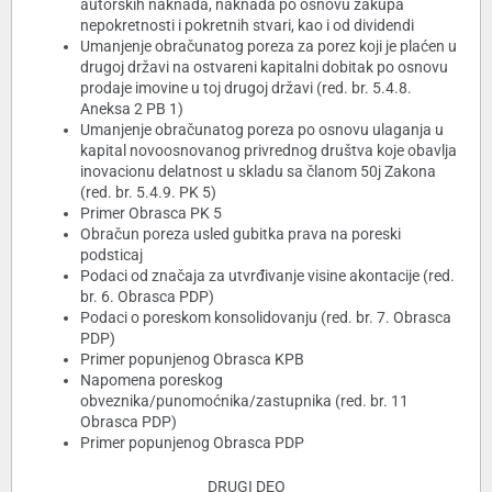
autorskih naknada, naknada po osnovu zakupa
nepokretnosti i pokretnih stvari, kao i od dividendi
Umanjenje obračunatog poreza za porez koji je plaćen u
drugoj državi na ostvareni kapitalni dobitak po osnovu
prodaje imovine u toj drugoj državi (red. br. 5.4.8.
Aneksa 2 PB 1)
Umanjenje obračunatog poreza po osnovu ulaganja u
kapital novoosnovanog privrednog društva koje obavlja
inovacionu delatnost u skladu sa članom 50j Zakona
(red. br. 5.4.9. PK 5)
Primer Obrasca PK 5
Obračun poreza usled gubitka prava na poreski
podsticaj
Podaci od značaja za utvrđivanje visine akontacije (red.
br. 6. Obrasca PDP)
Podaci o poreskom konsolidovanju (red. br. 7. Obrasca
PDP)
Primer popunjenog Obrasca KPB
Napomena poreskog
obveznika/punomoćnika/zastupnika (red. br. 11
Obrasca PDP)
Primer popunjenog Obrasca PDP
DRUGI DEO