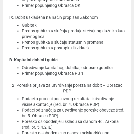
Primer popunjenog Obrasca OK
IX. Dobit usklađena na način propisan Zakonom
Gubitak
Prenos gubitka u slučaju prodaje stečajnog dužnika kao
pravnog lica
Prenos gubitka u slučaju statusnih promena
Prenos gubitka u postupku likvidacije
B. Kapitalni dobici i gubici
Određivanje kapitalnog dobitka, odnosno gubitka
Primer popunjenog Obrasca PB 1
2. Poreska prijava za utvrđivanje poreza na dobit – Obrazac
PDP
Podaci o proceni poslovnog rezultata i utvrđivanje
visine akontacije (red. br. 4. Obrasca PDP)
Podaci od značaja za utvrđivanje poreske obaveze (red.
br. 5. Obrasca PDP)
Poresko oslobođenje u skladu sa članom 46. Zakona
(red. br. 5.4.2 IL)
Poresko oslobođenje po osnovu neiskorišćenog