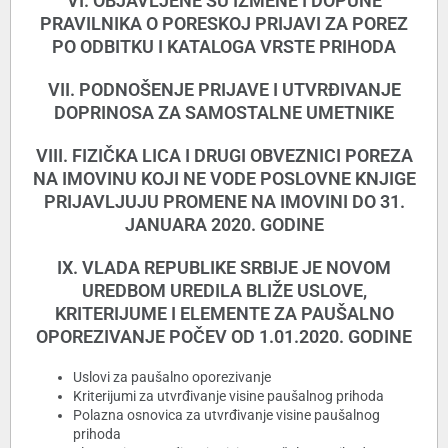
VI. OBJAVLJENE SU IZMENE I DOPUNE
PRAVILNIKA O PORESKOJ PRIJAVI ZA POREZ
PO ODBITKU I KATALOGA VRSTE PRIHODA
VII. PODNOŠENJE PRIJAVE I UTVRĐIVANJE
DOPRINOSA ZA SAMOSTALNE UMETNIKE
VIII. FIZIČKA LICA I DRUGI OBVEZNICI POREZA
NA IMOVINU KOJI NE VODE POSLOVNE KNJIGE
PRIJAVLJUJU PROMENE NA IMOVINI DO 31.
JANUARA 2020. GODINE
IX. VLADA REPUBLIKE SRBIJE JE NOVOM
UREDBOM UREDILA BLIŽE USLOVE,
KRITERIJUME I ELEMENTE ZA PAUŠALNO
OPOREZIVANJE POČEV OD 1.01.2020. GODINE
Uslovi za paušalno oporezivanje
Kriterijumi za utvrđivanje visine paušalnog prihoda
Polazna osnovica za utvrđivanje visine paušalnog
prihoda