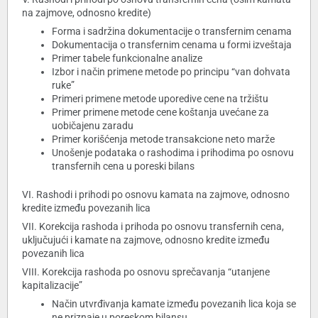
na zajmove, odnosno kredite)
Forma i sadržina dokumentacije o transfernim cenama
Dokumentacija o transfernim cenama u formi izveštaja
Primer tabele funkcionalne analize
Izbor i način primene metode po principu “van dohvata
ruke”
Primeri primene metode uporedive cene na tržištu
Primer primene metode cene koštanja uvećane za
uobičajenu zaradu
Primer korišćenja metode transakcione neto marže
Unošenje podataka o rashodima i prihodima po osnovu
transfernih cena u poreski bilans
VI. Rashodi i prihodi po osnovu kamata na zajmove, odnosno
kredite između povezanih lica
VII. Korekcija rashoda i prihoda po osnovu transfernih cena,
uključujući i kamate na zajmove, odnosno kredite između
povezanih lica
VIII. Korekcija rashoda po osnovu sprečavanja “utanjene
kapitalizacije”
Način utvrđivanja kamate između povezanih lica koja se
ne priznaje u poreskom bilansu