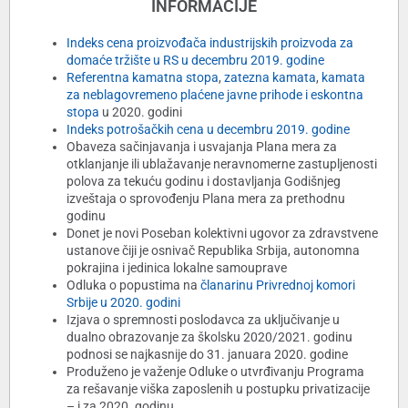
INFORMACIJE
Indeks cena proizvođača industrijskih proizvoda za
domaće tržište u RS u decembru 2019. godine
Referentna kamatna stopa
,
zatezna kamata
,
kamata
za neblagovremeno plaćene javne prihode i eskontna
stopa
u 2020. godini
Indeks potrošačkih cena u decembru 2019. godine
Obaveza sačinjavanja i usvajanja Plana mera za
otklanjanje ili ublažavanje neravnomerne zastupljenosti
polova za tekuću godinu i dostavljanja Godišnjeg
izveštaja o sprovođenju Plana mera za prethodnu
godinu
Donet je novi Poseban kolektivni ugovor za zdravstvene
ustanove čiji je osnivač Republika Srbija, autonomna
pokrajina i jedinica lokalne samouprave
Odluka o popustima na
članarinu Privrednoj komori
Srbije u 2020. godini
Izjava o spremnosti poslodavca za uključivanje u
dualno obrazovanje za školsku 2020/2021. godinu
podnosi se najkasnije do 31. januara 2020. godine
Produženo je važenje Odluke o utvrđivanju Programa
za rešavanje viška zaposlenih u postupku privatizacije
– i za 2020. godinu