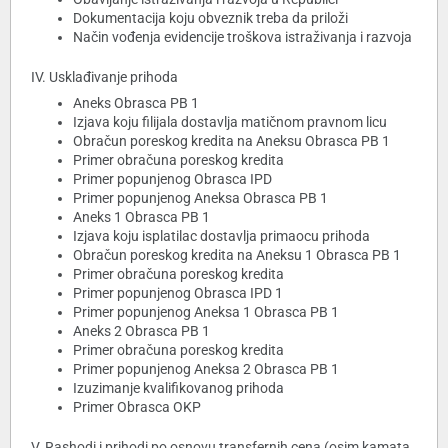
Dokumentacija koju obveznik treba da priloži
Način vođenja evidencije troškova istraživanja i razvoja
IV. Usklađivanje prihoda
Aneks Obrasca PB 1
Izjava koju filijala dostavlja matičnom pravnom licu
Obračun poreskog kredita na Aneksu Obrasca PB 1
Primer obračuna poreskog kredita
Primer popunjenog Obrasca IPD
Primer popunjenog Aneksa Obrasca PB 1
Aneks 1 Obrasca PB 1
Izjava koju isplatilac dostavlja primaocu prihoda
Obračun poreskog kredita na Aneksu 1 Obrasca PB 1
Primer obračuna poreskog kredita
Primer popunjenog Obrasca IPD 1
Primer popunjenog Aneksa 1 Obrasca PB 1
Aneks 2 Obrasca PB 1
Primer obračuna poreskog kredita
Primer popunjenog Aneksa 2 Obrasca PB 1
Izuzimanje kvalifikovanog prihoda
Primer Obrasca OKP
V. Rashodi i prihodi po osnovu transfernih cena (osim kamata