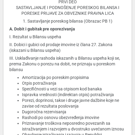
PRVI DEO
SASTAVLJANJE I PODNOŠENJE PORESKOG BILANSA I
PORESKE PRIJAVE ZA OBVEZNIKE PRAVNA LICA
1. Sastavljanje poreskog bilansa (Obrazac PB 1)
A. Dobit i gubitak pre oporezivanja
I. Rezultat u Bilansu uspeha
II. Dobici i gubici od prodaje imovine iz člana 27. Zakona
(iskazani u Bilansu uspeha)
III. Usklađivanje rashoda iskazanih u Bilansu uspeha koji se,
prema Zakonu o porezu na dobit, ne priznaju u poreskom
bilansu
Amortizacija po poreskim propisima
Otpis potraživanja
Specifičnosti u vezi sa otpisom kod banaka
Ispravka vrednosti (indirektan otpis) potraživanja
Porezi, doprinosi, takse i druge javne dažbine koje ne
zavise od rezultata poslovanja
Dugoročna rezervisanja
Rashodi po osnovu obezvređenja imovine
Priznavanje troškova neposredno povezanih sa
istraživanjem i razvojem u dvostruko uvećanom iznosu
Obavljanje istraživanja i razvoja u Republici