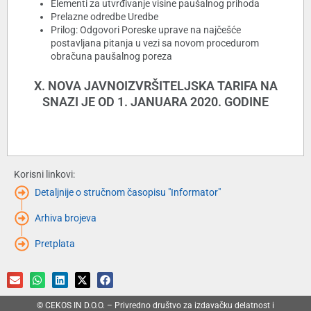
Elementi za utvrđivanje visine paušalnog prihoda
Prelazne odredbe Uredbe
Prilog: Odgovori Poreske uprave na najčešće
postavljana pitanja u vezi sa novom procedurom
obračuna paušalnog poreza
X. NOVA JAVNOIZVRŠITELJSKA TARIFA NA
SNAZI JE OD 1. JANUARA 2020. GODINE
Korisni linkovi:
Detaljnije o stručnom časopisu "Informator"
Arhiva brojeva
Pretplata
© CEKOS IN D.O.O. – Privredno društvo za izdavačku delatnost i