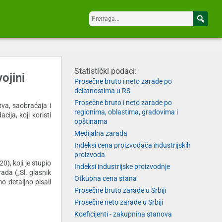
Statistički podaci:
ojini
Prosečne bruto i neto zarade po
delatnostima u RS
Prosečne bruto i neto zarade po
tva, saobraćaja i
regionima, oblastima, gradovima i
ija, koji koristi
opštinama
Medijalna zarada
Indeksi cena proizvođača industrijskih
proizvoda
), koji je stupio
Indeksi industrijske proizvodnje
da („Sl. glasnik
Otkupna cena stana
o detaljno pisali
Prosečne bruto zarade u Srbiji
Prosečne neto zarade u Srbiji
Koeficijenti - zakupnina stanova