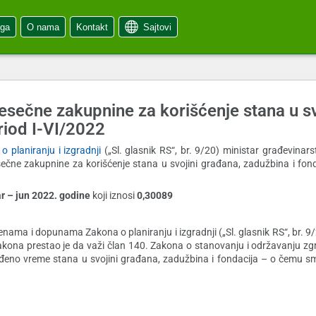
oga
O nama
Kontakt
Sajtovi
mesečne zakupnine za korišćenje stana u sv
riod I-VI/2022
o planiranju i izgradnji
(„Sl. glasnik RS“, br. 9/20) ministar građevinars
sečne zakupnine za korišćenje stana u svojini građana, zadužbina i fondac
r – jun 2022. godine
koji iznosi
0,30089
ama i dopunama Zakona o planiranju i izgradnji („Sl. glasnik RS“, br. 9/20
na prestao je da važi član 140. Zakona o stanovanju i održavanju zgra
đeno vreme stana u svojini građana, zadužbina i fondacija – o čemu sm