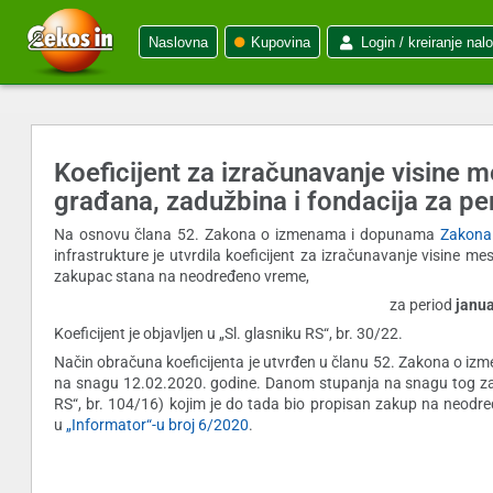
Naslovna
Kupovina
Login / kreiranje nal
Koeficijent za izračunavanje visine 
građana, zadužbina i fondacija za pe
Na osnovu člana 52. Zakona o izmenama i dopunama
Zakona 
infrastrukture je utvrdila koeficijent za izračunavanje visine me
zakupac stana na neodređeno vreme,
za period
janua
Koeficijent je objavljen u „Sl. glasniku RS“, br. 30/22.
Način obračuna koeficijenta je utvrđen u članu 52. Zakona o izmen
na snagu 12.02.2020. godine. Danom stupanja na snagu tog zako
RS“, br. 104/16) kojim je do tada bio propisan zakup na neodre
u
„Informator“-u broj 6/2020
.