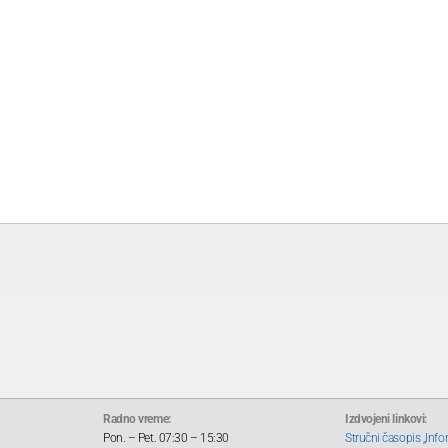
Radno vreme:
Izdvojeni linkovi:
Pon. – Pet. 07:30 – 15:30
Stručni časopis „Info