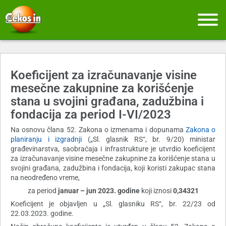
Koeficijent za izračunavanje visine
mesečne zakupnine za korišćenje
stana u svojini građana, zadužbina i
fondacija za period I-VI/2023
Na osnovu člana 52. Zakona o izmenama i dopunama
Zakona o
planiranju i izgradnji
(„Sl. glasnik RS“, br. 9/20) ministar
građevinarstva, saobraćaja i infrastrukture je utvrdio koeficijent
za izračunavanje visine mesečne zakupnine za korišćenje stana u
svojini građana, zadužbina i fondacija, koji koristi zakupac stana
na neodređeno vreme,
za period
januar – jun 2023. godine
koji iznosi
0,34321
Koeficijent je objavljen u „Sl. glasniku RS“, br. 22/23 od
22.03.2023. godine.