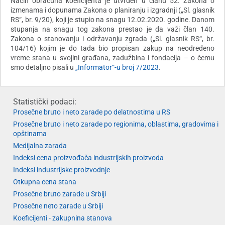
Način obračuna koeficijenta je utvrđen u članu 52. Zakona o
izmenama i dopunama Zakona o planiranju i izgradnji („Sl. glasnik
RS“, br. 9/20), koji je stupio na snagu 12.02.2020. godine. Danom
stupanja na snagu tog zakona prestao je da važi član 140.
Zakona o stanovanju i održavanju zgrada („Sl. glasnik RS“, br.
104/16) kojim je do tada bio propisan zakup na neodređeno
vreme stana u svojini građana, zadužbina i fondacija – o čemu
smo detaljno pisali u
„Informator“-u broj 7/2023
.
Statistički podaci:
Prosečne bruto i neto zarade po delatnostima u RS
Prosečne bruto i neto zarade po regionima, oblastima, gradovima i
opštinama
Medijalna zarada
Indeksi cena proizvođača industrijskih proizvoda
Indeksi industrijske proizvodnje
Otkupna cena stana
Prosečne bruto zarade u Srbiji
Prosečne neto zarade u Srbiji
Koeficijenti - zakupnina stanova